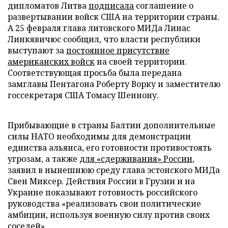
дипломатов Литва
подписала
соглашение о
развертывании войск США на территории страны.
А 25 февраля глава литовского МИДа Линас
Линкявичюс сообщил, что власти республики
выступают за
постоянное присутствие
американских войск
на своей территории.
Соответствующая просьба была передана
замглавы Пентагона Роберту Ворку и заместителю
госсекретаря США Томасу Шеннону.
Прибывающие в страны Балтии дополнительные
силы НАТО необходимы для демонстрации
единства альянса, его готовности противостоять
угрозам, а также
для «сдерживания» России
,
заявил в нынешнюю среду глава эстонского МИДа
Свен Миксер. Действия России в Грузии и на
Украине показывают готовность российского
руководства «реализовать свои политические
амбиции, используя военную силу против своих
соседей».