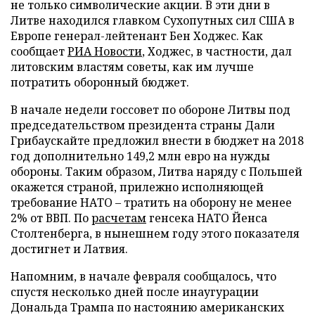
не только символические акции. В эти дни в
Литве находился главком Сухопутных сил США в
Европе генерал-лейтенант Бен Ходжес. Как
сообщает
РИА Новости
, Ходжес, в частности, дал
литовским властям советы, как им лучше
потратить оборонный бюджет.
В начале недели госсовет по обороне Литвы под
председательством президента страны Дали
Грибаускайте предложил внести в бюджет на 2018
год дополнительно 149,2 млн евро на нужды
обороны. Таким образом, Литва наряду с Польшей
окажется страной, прилежно исполняющей
требование НАТО – тратить на оборону не менее
2% от ВВП. По
расчетам
генсека НАТО Йенса
Столтенберга, в нынешнем году этого показателя
достигнет и Латвия.
Напомним, в начале февраля сообщалось, что
спустя несколько дней после инаугурации
Дональда Трампа по настоянию американских