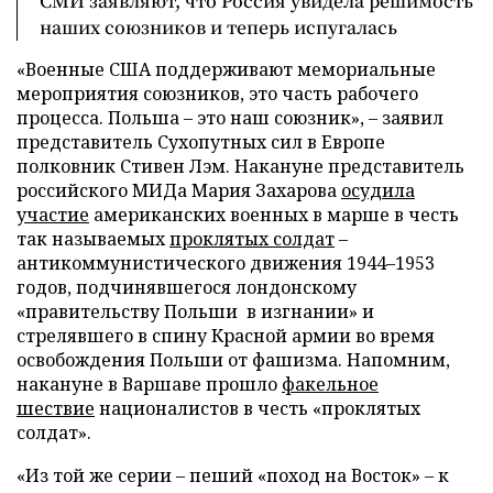
СМИ заявляют, что Россия увидела решимость
наших союзников и теперь испугалась
«Военные США поддерживают мемориальные
мероприятия союзников, это часть рабочего
процесса. Польша – это наш союзник», – заявил
представитель Сухопутных сил в Европе
полковник Стивен Лэм. Накануне представитель
российского МИДа Мария Захарова
осудила
участие
американских военных в марше в честь
так называемых
проклятых солдат
–
антикоммунистического движения 1944–1953
годов, подчинявшегося лондонскому
«правительству Польши в изгнании» и
стрелявшего в спину Красной армии во время
освобождения Польши от фашизма. Напомним,
накануне в Варшаве прошло
факельное
шествие
националистов в честь «проклятых
солдат».
«Из той же серии – пеший «поход на Восток» – к