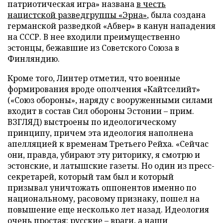
патриотическая игра» названа
в честь
нацистской разведгруппы «Эрна»
, была создана
германской разведкой «Абвер» в канун нападения
на СССР. В нее входили преимущественно
эстонцы, бежавшие из Советского Союза в
Финляндию.
Кроме того, Линтер отметил, что военные
формирования вроде ополчения «Кайтселийт»
(«Союз обороны», наряду с вооруженными силами
входит в состав Сил обороны Эстонии – прим.
ВЗГЛЯД) выстроены по идеологическому
принципу, причем эта идеология наполнена
апелляцией к временам Третьего Рейха. «Сейчас
они, правда, убирают эту риторику, я смотрю и
эстонские, и латышские газеты. Но один из пресс-
секретарей, который там был и который
призывал уничтожать оппонентов именно по
национальному, расовому признаку, пошел на
повышение еще несколько лет назад. Идеология
очень простая: русские – враги, а наши