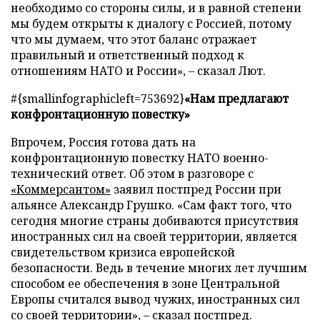
необходимо со стороны силы, и в равной степени
мы будем открыты к диалогу с Россией, потому
что мы думаем, что этот баланс отражает
правильный и ответственный подход к
отношениям НАТО и России», – сказал Лют.
#{smallinfographicleft=753692}
«Нам предлагают
конфронтационную повестку»
Впрочем, Россия готова дать на
конфронтационную повестку НАТО военно-
технический ответ. Об этом в разговоре с
«Коммерсантом»
заявил постпред России при
альянсе Александр Грушко. «Сам факт того, что
сегодня многие страны добиваются присутствия
иностранных сил на своей территории, является
свидетельством кризиса европейской
безопасности. Ведь в течение многих лет лучшим
способом ее обеспечения в зоне Центральной
Европы считался вывод чужих, иностранных сил
со своей территории», – сказал постпред.