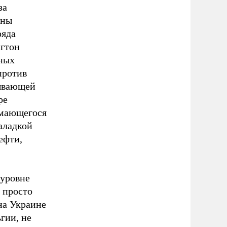
за
ены
ряда
нгтон
нных
против
бывающей
ре
имающегося
аладкой
ефти,
 уровне
 просто
на Украине
гии, не