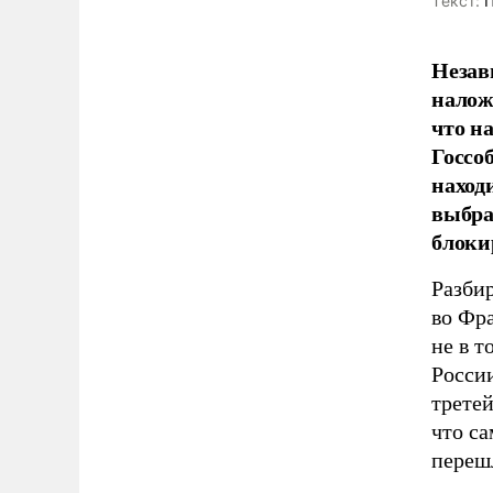
Tекст:
П
Незав
налож
что н
Госсо
наход
выбра
блоки
Разбир
во Фра
не в т
Росси
третей
что с
переш