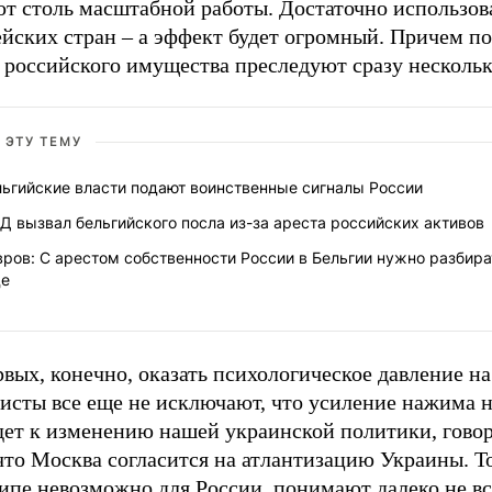
ют столь масштабной работы. Достаточно использов
ейских стран – а эффект будет огромный. Причем п
 российского имущества преследуют сразу нескольк
 ЭТУ ТЕМУ
льгийские власти подают воинственные сигналы России
 вызвал бельгийского посла из-за ареста российских активов
ров: С арестом собственности России в Бельгии нужно разбира
де
вых, конечно, оказать психологическое давление н
тисты все еще не исключают, что усиление нажима 
дет к изменению нашей украинской политики, говор
что Москва согласится на атлантизацию Украины. То,
ипе невозможно для России, понимают далеко не вс