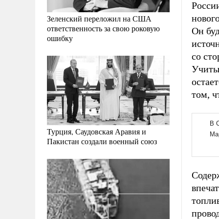
Росси
новог
Зеленский переложил на США
ответственность за свою роковую
Он бу
ошибку
источн
со ст
Учиты
остае
том, ч
Турция, Саудовская Аравия и
Пакистан создали военный союз
Содерж
впеча
топлив
прово