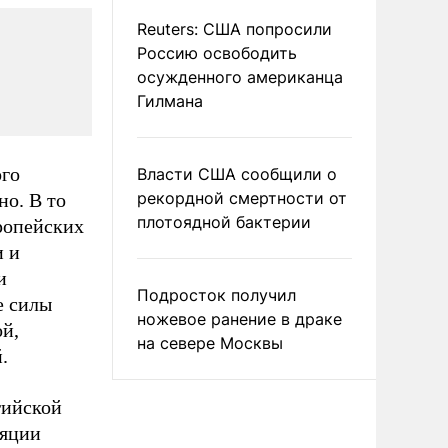
Reuters: США попросили
Россию освободить
осужденного американца
Гилмана
ого
Власти США сообщили о
рекордной смертности от
но. В то
плотоядной бактерии
ропейских
и и
и
Подросток получил
е силы
ножевое ранение в драке
й,
на севере Москвы
.
гийской
ляции