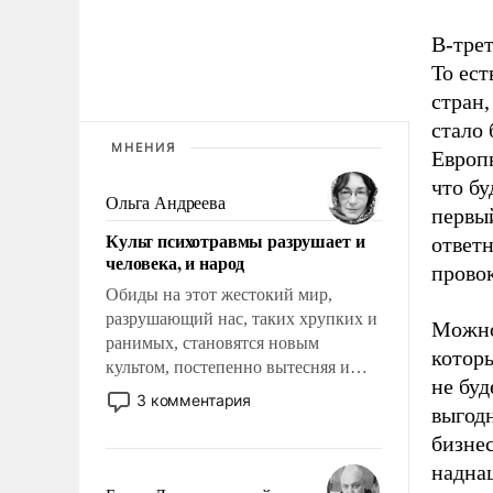
В-трет
То ес
стран,
стало
МНЕНИЯ
Европы
что бу
Ольга Андреева
первый
Культ психотравмы разрушает и
ответ
человека, и народ
прово
Обиды на этот жестокий мир,
разрушающий нас, таких хрупких и
Можно,
ранимых, становятся новым
которы
культом, постепенно вытесняя и
не буд
отменяя традиционное требование к
3 комментария
выгод
человеку – быть мужественным и
твердым под ударами судьбы, брать
бизнес
на себя ответственность, помогать
надна
слабым, идти вперед и