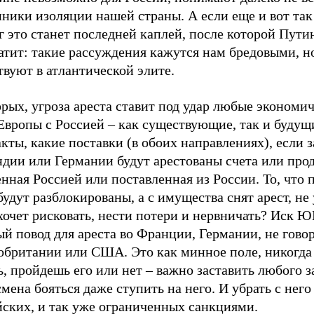
ники изоляции нашей страны. А если еще и вот так
г это станет последней каплей, после которой Пути
атит: такие рассуждения кажутся нам бредовыми, н
вуют в атлантической элите.
рых, угроза ареста ставит под удар любые экономи
Европы с Россией – как существующие, так и будущ
кты, какие поставки (в обоих направлениях), если з
ндии или Германии будут арестованы счета или про
нная Россией или поставленная из России. То, что 
будут разблокированы, а с имущества снят арест, не
хочет рисковать, нести потери и нервничать? Иск 
й повод для ареста во Франции, Германии, не говор
обритании или США. Это как минное поле, никогда
, пройдешь его или нет – важно заставить любого 
мена бояться даже ступить на него. И убрать с него
йских, и так уже ограниченных санкциями.