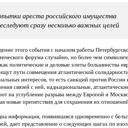
пытки ареста российского имущества
еследуют сразу несколько важных целей
дение этого события с началом работы Петербургск
мического форума случайно, но более чем символич
 как политические и деловые элиты большинства ев
 ищут пути совмещения атлантической солидарност
альных интересов, то есть санкций против России 
ения связей с ней, наднациональные, атлантически
ают на углубление разрыва между Европой и Москво
ая новые препятствия для сохранения их отношений
дна информация, появившаяся одновременно с бель
ией, дает представление о следующих шагах по изо