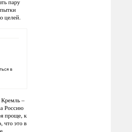
ать пару
опытки
о целей.
ться в
а Кремль –
на Россию
я проще, к
 что это в
е