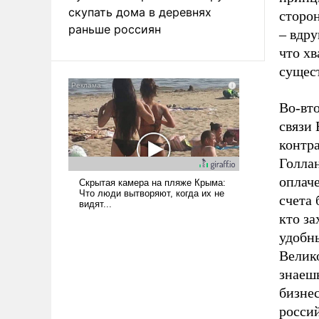
скупать дома в деревнях
сторон
раньше россиян
– вдру
что хв
сущест
Во-вто
связи 
контра
Голла
оплаче
счета 
кто за
удобны
Велик
знаешь
бизнес
росси