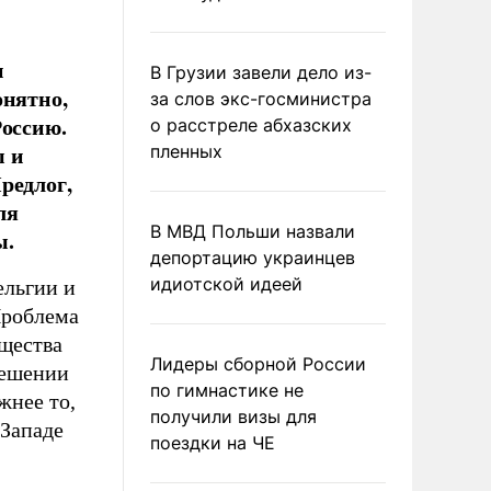
и
В Грузии завели дело из-
онятно,
за слов экс-госминистра
Россию.
о расстреле абхазских
ы и
пленных
редлог,
ля
В МВД Польши назвали
ы.
депортацию украинцев
идиотской идеей
ельгии и
Проблема
ущества
Лидеры сборной России
решении
по гимнастике не
жнее то,
получили визы для
 Западе
поездки на ЧЕ