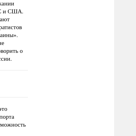
ржании
ЕС и США.
щают
ратистов
раины».
не
оворить о
ссии.
это
спорта
озможность