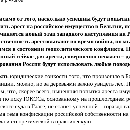
етр Акопов
исимо от того, насколько успешны будут попытк
ить арест на российское имущество в Бельгии, п
ачинается новый этап западного наступления на 
бственность арестовывают во время войны, но м
имся в состоянии геополитического конфликта. П
нный сейчас для ареста, совершенно неважен – д
рования России будут использовать любые повод
ать юридические тонкости того, что произошло в Б
нции, можно, но за деревьями важно увидеть лес. 
ом, что, скорее всего, нынешняя попытка ареста им
и по иску ЮКОСа, основанному на прошлогоднем 
ского суда в Гааге, не станет успешной – гораздо ва
ама тема конфискации российской собственности на
ла из теоретической в практическую.