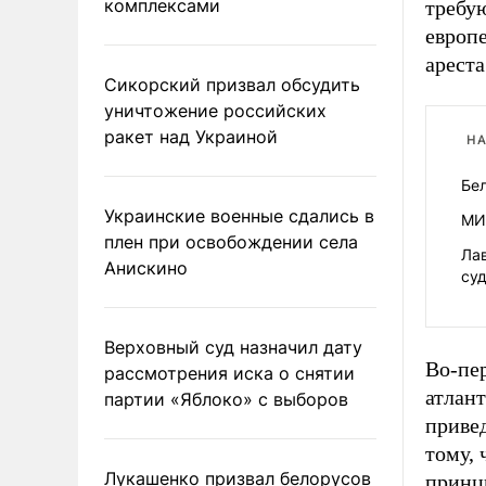
комплексами
требу
европ
ареста
Сикорский призвал обсудить
уничтожение российских
ракет над Украиной
НА
Бе
Украинские военные сдались в
МИД
плен при освобождении села
Лав
Анискино
су
Верховный суд назначил дату
Во-пер
рассмотрения иска о снятии
атлан
партии «Яблоко» с выборов
приве
тому, 
Лукашенко призвал белорусов
принц