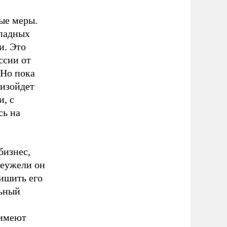
ые меры.
ападных
и. Это
ссии от
 Но пока
оизойдет
и, с
сь на
бизнес,
Неужели он
лишить его
льный
 имеют