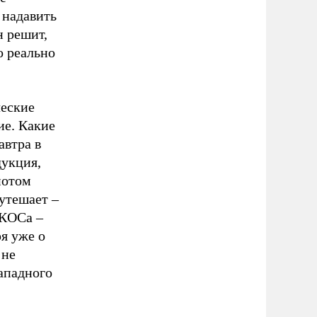
 надавить
н решит,
о реально
ческие
ие. Какие
автра в
дукция,
потом
 утешает –
ЮКОСа –
я уже о
 не
западного