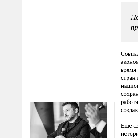
По
пр
Совпа
эконо
время
стран
национ
сохран
работ
создав
Еще о
истор