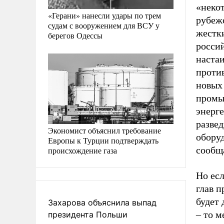
«некот
«Герани» нанесли удары по трем
рубеж
судам с вооружением для ВСУ у
жестк
берегов Одессы
росси
наста
проти
новых
промы
энерг
разве
Экономист объяснил требование
обору
Европы к Турции подтверждать
сообща
происхождение газа
Но есл
глав п
будет 
Захарова объяснила выпад
– то м
президента Польши