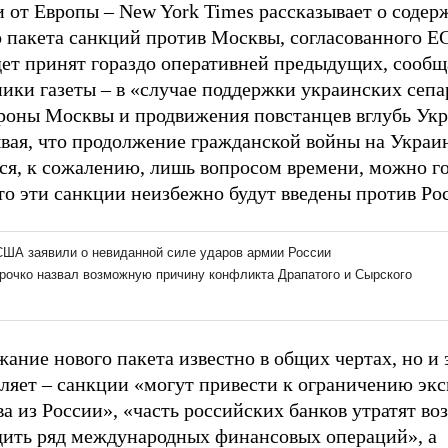
и от Европы – New York Times рассказывает о соде
о пакета санкций против Москвы, согласованного 
дет принят гораздо оперативней предыдущих, сооб
ики газеты – в «случае поддержки украинских сепа
ороны Москвы и продвижения повстанцев вглубь Ук
вая, что продолжение гражданской войны на Украи
тся, к сожалению, лишь вопросом времени, можно г
то эти санкции неизбежно будут введены против Ро
ание нового пакета известно в общих чертах, но и 
тляет – санкции «могут привести к ограничению эк
а из России», «часть российских банков утратят в
дить ряд международных финансовых операций», а