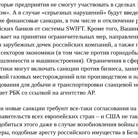
орые предприятия не смогут участвовать в сделках 
ом». А в случае «серьезных нарушений» будут введ
ие финансовые санкции, в том числе и отключение 
йских банков от системы SWIFT. Кроме того, Ваши
ивает на принятии ограничительных мер, направле
в зарубежных дочек российских компаний, а также 
 секторов экономики (в том числе против горнодо
шленности и машиностроения). Ограничения в сфе
етики могут включать санкции против бизнеса, зан
дкой газовых месторождений или производством и н
дования для добычи и транспортировки сланцевой н
ет РБК со ссылкой на агентство AP.
и новые санкции требуют все-таки согласования на
равительств всех европейских стран – и США не так
добиться этого даже в случае возобновления войны 
еры, подобные аресту российского имущества в Бель