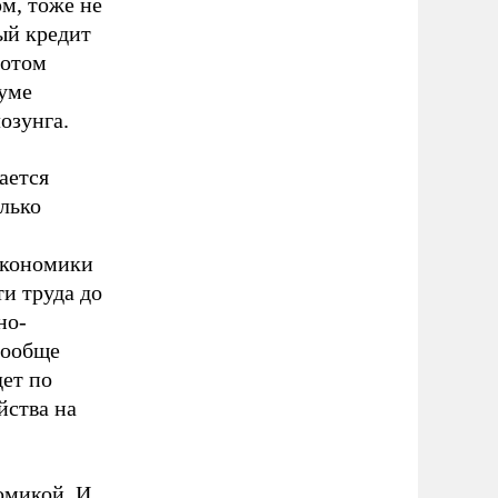
рм, тоже не
ый кредит
потом
нуме
лозунга.
ается
олько
экономики
и труда до
но-
вообще
дет по
йства на
омикой. И