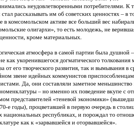
инимались неудовлетворенными потребителями. К 
 стал рассказывать им об советских ценностях – в т
е в комсомольском активе все больший вес набирал
мольские олигархи», то есть молодежь, не веривша
 ценности, кроме материальных.
огическая атмосфера в самой партии была душной –
не как укоренившегося догматического толкования 
за от его творческого развития, так и вымывания в 
йном звене идейных коммунистов приспособленцам
ристами. Да, они составляли заметное меньшинство
 номенклатуры – но именно их поведение вкупе с о
мом представителей «теневой экономики» (вышедш
 70-е годы), процветавшей в первую очередь в столи
 национальных республиках, и порождал то отнош
латуре как к «зарвавшейся и оторвавшейся».