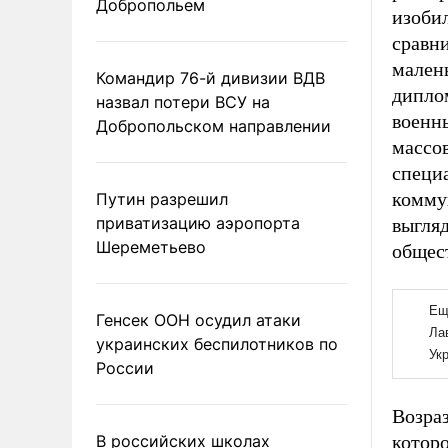
Добропольем
изобил
сравни
малень
Командир 76-й дивизии ВДВ
дипло
назвал потери ВСУ на
военны
Добропольском направлении
массо
специа
комму
Путин разрешил
приватизацию аэропорта
выгляд
Шереметьево
общест
Генсек ООН осудил атаки
украинских беспилотников по
России
Возраз
В российских школах
которо