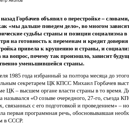
етр Акопов
 назад Горбачев объявил о перестройке – словами,
 как «мы дальше поведем дело», во многом завися
рические судьбы страны и позиции социализма в 
тря на готовность к переменам и кредит доверия 
тройка привела к крушению и страны, и социали
а на вопрос, почему так произошло, зависит буду
твенно уменьшившейся страны.
еля 1985 года избранный за полтора месяца до этог
альным секретарем ЦК КПСС Михаил Горбачев выст
е ЦК – высшем органе власти страны в то время. Д
а назывался «О созыве очередного, 27-го, съезда К
х, связанных с его подготовкой и проведением» – но
ыла первая программная речь, обосновывавшая необ
м в СССР.