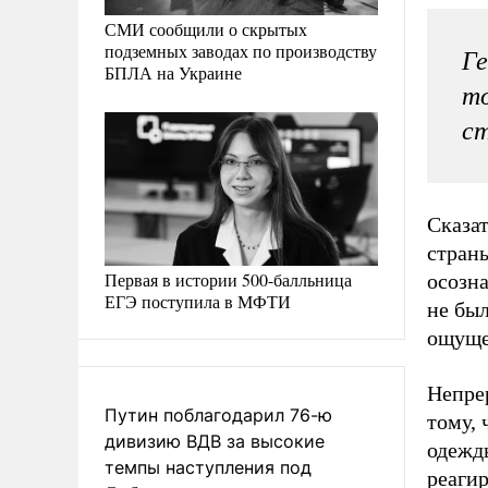
СМИ сообщили о скрытых
подземных заводах по производству
Ге
БПЛА на Украине
то
ст
Сказат
страны
Первая в истории 500-балльница
осозна
ЕГЭ поступила в МФТИ
не бы
ощуще
Непре
Путин поблагодарил 76-ю
тому, 
дивизию ВДВ за высокие
одежд
темпы наступления под
реагир