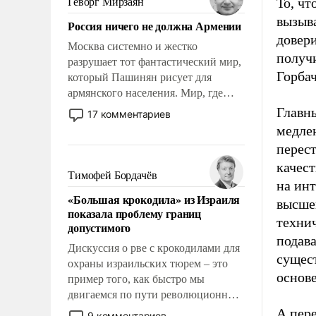
То, чт
Геворг Мирзаян
Китаем.
вызыв
Россия ничего не должна Армении
довери
Москва системно и жестко
получи
разрушает тот фантастический мир,
Горбач
который Пашинян рисует для
армянского населения. Мир, где
политические прожекты будут
Главны
17 комментариев
безусловно оплачиваться за счет
медлен
российских налогоплательщиков и
перес
где Еревану за свои поступки не
качест
нужно отвечать.
Тимофей Бордачёв
на инт
«Большая крокодила» из Израиля
высше
показала проблему границ
техни
допустимого
подава
Дискуссия о рве с крокодилами для
сущест
охраны израильских тюрем – это
основ
пример того, как быстро мы
двигаемся по пути революционных
изменений. То, что несколько лет
А пер
9 комментариев