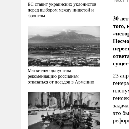
Tекст:
П
ЕС ставит украинских уклонистов
перед выбором между нищетой и
фронтом
30 лет
того,
«исто
Несмо
перес
ответ
сущес
Матвиенко допустила
23 апр
рекомендацию россиянам
отказаться от поездок в Армению
генер
пленум
генсек
задача
это б
рефор