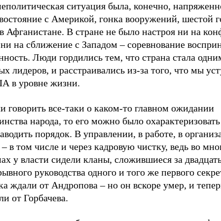
еполитическая ситуация была, конечно, напряженн
востояние с Америкой, гонка вооружений, шестой г
в Афганистане. В стране не было настроя ни на кон
ни на сближение с Западом – соревнование воспри
нность. Люди гордились тем, что страна стала одни
х лидеров, и расстраивались из-за того, что мы ус
А в уровне жизни.
и говорить все-таки о каком-то главном ожидании
нства народа, то его можно было охарактеризовать
аводить порядок. В управлении, в работе, в организ
– в том числе и через кадровую чистку, ведь во мно
ах у власти сидели кланы, сложившиеся за двадцать
ывного руководства одного и того же первого секре
а ждали от Андропова – но он вскоре умер, и тепер
и от Горбачева.