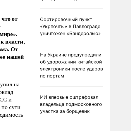
 что от
Сортировочный пункт
т
«Укрпочты» в Павлограде
мире».
уничтожен «Бандеролью»
к власти,
зма. От
На Украине предупредили
щее нашей
об удорожании китайской
электроники после ударов
по портам
о
упил на
оклад
ИИ впервые оштрафовал
ПСС и
владельца подмосковного
 по сути
участка за борщевик
ходимость