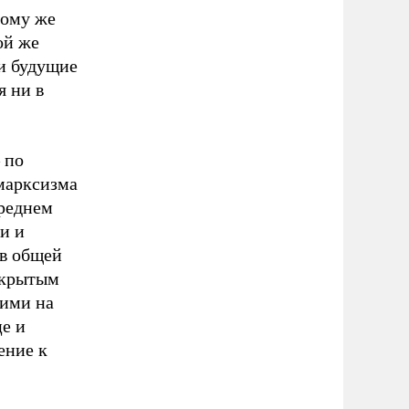
тому же
ой же
и будущие
я ни в
 по
марксизма
среднем
и и
 в общей
ткрытым
ими на
це и
ение к