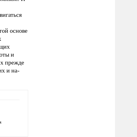
вигаться
той основе
х
ющих
оты и
их прежде
х и на­
и