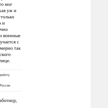
то мог
кая уж и
 только
о и
очно
и военные
учается с
имерно так
ского
лице.
аботицу,