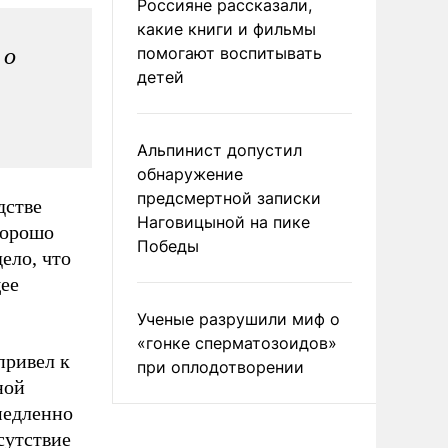
Россияне рассказали,
какие книги и фильмы
 о
помогают воспитывать
детей
Альпинист допустил
обнаружение
предсмертной записки
дстве
Наговицыной на пике
хорошо
Победы
ело, что
ее
Ученые разрушили миф о
«гонке сперматозоидов»
привел к
при оплодотворении
ной
медленно
сутствие