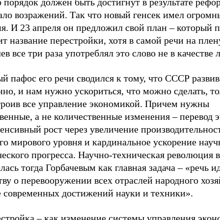
о порядок должен быть достигнут в результате рефо
ало возражений. Так что новый генсек имел огромн
я. И 23 апреля он предложил свой план – который 
т название перестройки, хотя в самой речи на пле
ев все три раза употреблял это слово не в качестве 
й пафос его речи сводился к тому, что СССР развив
но, и нам нужно ускориться, что можно сделать, т
троив все управление экономикой. Причем нужны
венные, а не количественные изменения – перевод 
енсивный рост через увеличение производительност
го мирового уровня и кардинальное ускорение науч
ческого прогресса. Научно-техническая революция 
лась тогда Горбачевым как главная задача – «речь и
ву о перевооружении всех отраслей народного хо­зя
е современных достижений науки и техники».
естройка – как изменение системы управления экон