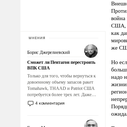
Внешн
Проти
война 
США, 
как да
МНЕНИЯ
мировы
же СШ
Борис Джерелиевский
Сможет ли Пентагон перестроить
Но есл
ВПК США
больши
Только для того, чтобы вернуться к
надо н
довоенному объему запасов ракет
жизни 
Tomahawk, THAAD и Patriot США
регион
потребуется более трех лет. Даже
непрер
небольшая война с Ираном
4 комментария
Порядк
опустошила американские
ожидал
арсеналы. Сложившаяся ситуация
означает многолетний период
уязвимости США, например, перед