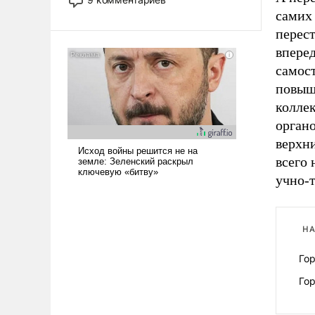
назад было образом для
самих
псевдонаучной фантастики, стало
перест
всерьез обсуждаемой идеей.
впере
самост
повыш
коллек
органо
верхн
всего
учно-т
НА
Гор
Гор