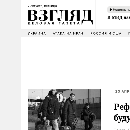
7 августа, пятница
Новость ч
В МИД наз
УКРАИНА
АТАКА НА ИРАН
РОССИЯ И США
23 АПР
Реф
буд