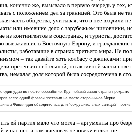
ия, конечно же, вызывало в первую очередь у тех, к
вать с положением дел за границей. Это была не та
кая часть общества, учитывая, что в нее входили не
маты или имевшие дело с зарубежьем чиновники, н
е из контингентов в соцстранах, и туристы, достат
во выезжавшие в Восточную Европу, и гражданские 
листы, работавшие в странах третьего мира. Не пол
низмом – так давайте хоть колбасу с джинсами: пр
ели претензии небольшой, но активной части совет
ва, немалая доля которой была сосредоточена в сто
ить ей партия мало что могла – аргументы про безр
й у нас нет, а там «человек человеку волк», не