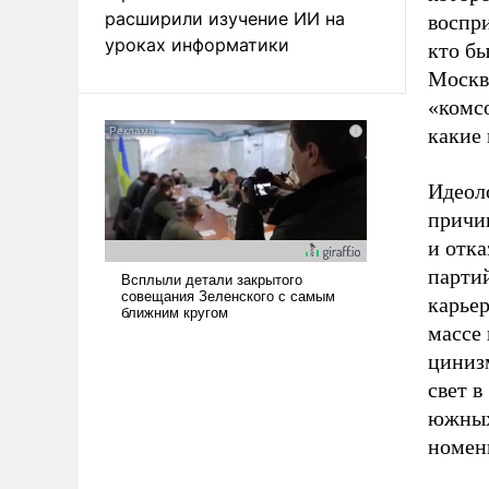
расширили изучение ИИ на
воспр
уроках информатики
кто бы
Москв
«комсо
какие
Идеол
причи
и отка
парти
карье
массе
циниз
свет в
южных
номенк