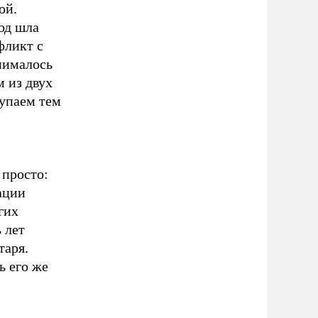
ой.
од шла
фликт с
нималось
м из двух
тупаем тем
 просто:
ации
гих
 лет
таря.
ь его же