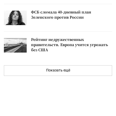
ФСБ сломала 40-дневный план
Зеленского против России
Рейтинг недружественных
правительств. Европа учится угрожать
без США
Показать ещё