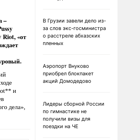
в –
В Грузии завели дело из-
Pussy
за слов экс-госминистра
 Riot, «от
о расстреле абхазских
пленных
ождает
уровый.
Аэропорт Внуково
приобрел блокпакет
ий
акций Домодедово
 ходе
ot** и
ев
Лидеры сборной России
го дела»,
по гимнастике не
получили визы для
поездки на ЧЕ