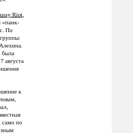
ussy Riot
,
 «панк-
с. По
 группы:
Алехина.
о была
7 августа
лишения
ошение к
ловам,
ал,
звестная
, само по
ьезным