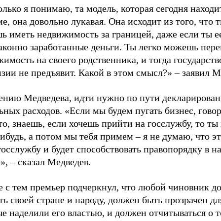
лько я понимаю, та модель, которая сегодня находи
е, она довольно лукавая. Она исходит из того, что 
 иметь недвижимость за границей, даже если ты ее
аконно заработанные деньги. Ты легко можешь пере
имость на своего родственника, и тогда государств
зии не предъявит. Какой в этом смысл?»
–
заявил М
ению Медведева, идти нужно по пути декларирован
ьных расходов. «Если мы будем пугать бизнес, говор
то, знаешь, если хочешь прийти на госслужбу, то ты
нибудь, а потом мы тебя примем
–
я не думаю, что э
осслужбу и будет способствовать правопорядку в н
е»,
–
сказал Медведев.
е с тем премьер подчеркнул, что любой чиновник д
ь своей стране и народу, должен быть прозрачен дл
е наделили его властью, и должен отчитываться о т