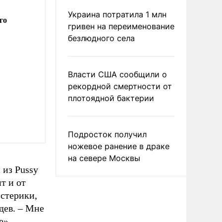
Украина потратила 1 млн
го
гривен на переименование
безлюдного села
Власти США сообщили о
рекордной смертности от
плотоядной бактерии
Подросток получил
ножевое ранение в драке
на севере Москвы
 из Pussy
т и от
истерики,
дев. – Мне
е».