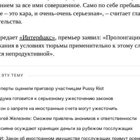
нием за все ими совершенное. Само по себе пребыв
 – это кара, и очень-очень серьезная»,
–
считает гл
ельства.
ередает
«Интерфакс»
, премьер заявил: «Пролонгаци
жания в условиях тюрьмы применительно к этому с
ся непродуктивной».
 ЭТУ ТЕМУ
перты оценили приговор участницам Pussy Riot
сдума готовится к серьезному ужесточению законов
он о запрете на иностранные счета могут ужесточить
ргей Железняк: Сможем привлечь анонимов к ответственности
ссияне осуждают хранящих деньги за рубежом госслужащих
И: Закон об иностранном имуществе госслужащих примут осе