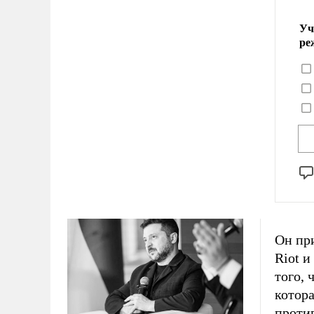
Уч
ре
Он при
Riot и
того, 
котора
против