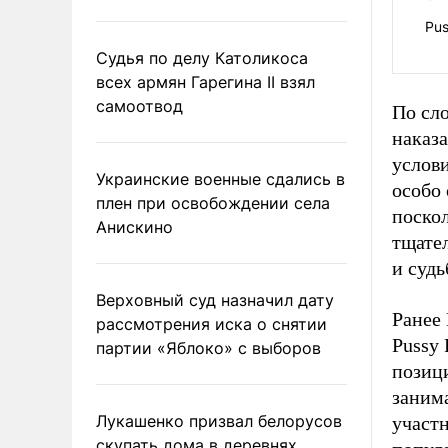
Pus
Судья по делу Католикоса
всех армян Гарегина II взял
самоотвод
По сл
наказа
услов
Украинские военные сдались в
особо 
плен при освобождении села
поско
Анискино
тщател
и суд
Верховный суд назначил дату
Ранее
рассмотрения иска о снятии
Pussy
партии «Яблоко» с выборов
позици
занима
Лукашенко призвал белорусов
участ
скупать дома в деревнях