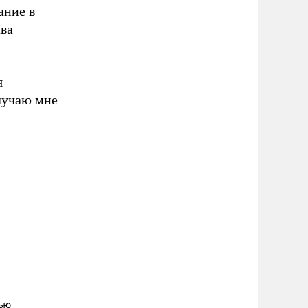
ание в
ава
я
лучаю мне
нью