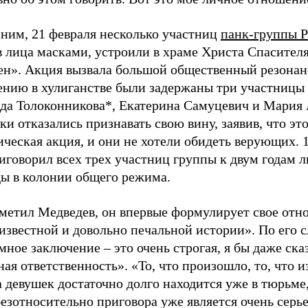
ним, 21 февраля несколько участниц
панк-группы P
 лица масками, устроили в храме Христа Спасителя
ен». Акция вызвала большой общественный резонан
ению в хулиганстве были задержаны три участницы
да Толоконникова*, Екатерина Самуцевич и Мария 
и отказались признавать свою вину, заявив, что эт
ческая акция, и они не хотели обидеть верующих. 1
иговорил всех трех участниц группы к двум годам 
ды в колонии общего режима.
аметил Медведев, он впервые формулирует свое отн
известной и довольно печальной истории». По его с
ное заключение – это очень строгая, я бы даже сказ
ая ответственность». «То, что произошло, то, что и
 девушек достаточно долго находится уже в тюрьме
безотносительно приговора уже является очень сер