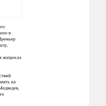
ого
ено в
Премьер
илу,
о
х вопросах
ствий
лиять на
Медведев,
то