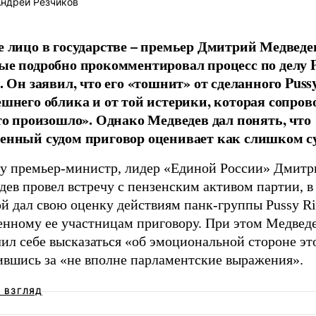
ндрей Резчиков
е лицо в государстве – премьер Дмитрий Медведе
ые подробно прокомментировал процесс по делу 
. Он заявил, что его «тошнит» от сделанного Pussy
ешнего облика и от той истерики, которая сопров
что произошло». Однако Медведев дал понять, что
енный судом приговор оценивает как слишком с
ду премьер-министр, лидер «Единой России» Дмитр
ев провел встречу с пензенским активом партии, в
й дал свою оценку действиям панк-группы Pussy Ri
енному ее участницам приговору. При этом Медвед
ил себе высказаться «об эмоциональной стороне это
ившись за «не вполне парламентские выражения».
Ш ВЗГЛЯД