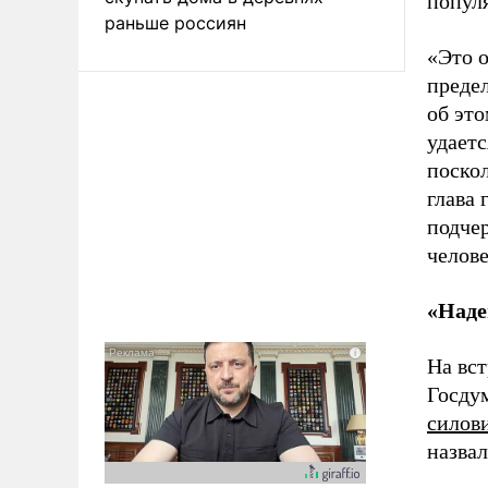
попул
раньше россиян
«Это о
предел
об это
удаетс
поско
глава 
подчер
челове
«Наде
На вст
Госду
силов
назвал