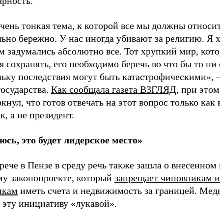
ярность.
чень тонкая тема, к которой все мы должны относи
ьно бережно. У нас иногда убивают за религию. Я х
м задумались абсолютно все. Тот хрупкий мир, кот
я сохранять, его необходимо беречь во что бы то ни 
льку последствия могут быть катастрофическими», 
государства.
Как сообщала газета ВЗГЛЯД
, при это
кнул, что готов отвечать на этот вопрос только ка
к, а не президент.
юсь, это будет лидерское место»
рече в Пензе в среду речь также зашла о внесенном 
му законопроекте, который
запрещает чиновникам и
икам
иметь счета и недвижимость за границей. Мед
 эту инициативу «лукавой».