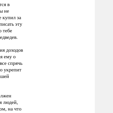
тся в
ты не
 купил за
писать эту
о тебе
едведев.
ия доходов
я ему о
 все спрячь
то укрепит
ашей
олжен
я людей,
ом, на что