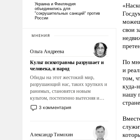
«Наско
Госдум
можешь
свои з
МНЕНИЯ
недвиж
претен
Ольга Андреева
Культ психотравмы разрушает и
По мн
человека, и народ
и реал
Обиды на этот жестокий мир,
том, ч
разрушающий нас, таких хрупких и
куда-
ранимых, становятся новым
нашу г
культом, постепенно вытесняя и
стран
отменяя традиционное требование к
3 комментария
человеку – быть мужественным и
Вмест
твердым под ударами судьбы, брать
на себя ответственность, помогать
служит
слабым, идти вперед и
которы
Александр Тимохин
адаптироваться.