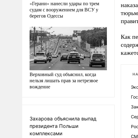
«Герани» нанесли удары по трем
наказа
судам с вооружением для ВСУ у
тюрьме
берегов Одессы
правит
Как п
содер
кажет
Верховный суд объяснил, когда
НА
нельзя лишать прав за нетрезвое
вождение
Экс
Го
Зак
Се
Захарова объяснила выпад
президента Польши
Ро
комплексами
СМ