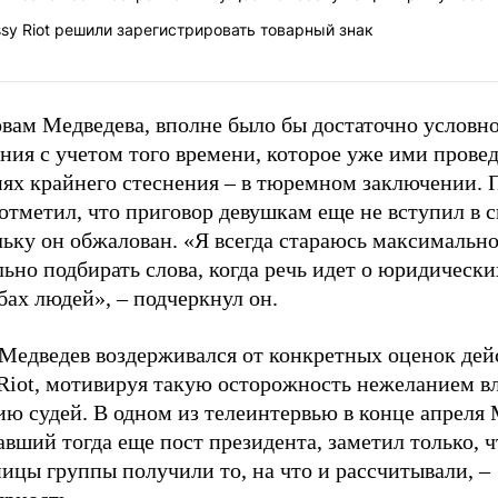
sy Riot решили зарегистрировать товарный знак
овам Медведева, вполне было бы достаточно условн
ния с учетом того времени, которое уже ими провед
иях крайнего стеснения
–
в тюремном заключении. 
отметил, что приговор девушкам еще не вступил в с
льку он обжалован. «Я всегда стараюсь максимальн
ьно подбирать слова, когда речь идет о юридически
ьбах людей»,
– п
одчеркнул он.
 Медведев воздерживался от конкретных оценок дей
 Riot, мотивируя такую осторожность нежеланием в
ю судей. В одном из телеинтервью в конце апреля 
вший тогда еще пост президента, заметил только, ч
ницы группы получили то, на что и рассчитывали,
–