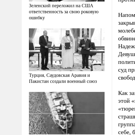
Зеленский переложил на США
ответственность за свою роковую
Напом
ошибку
закрыв
молеб
обвин
Надеж
Девушк
полити
суд пр
Турция, Саудовская Аравия и
свобо
Пакистан создали военный союз
Как з
этой «
«тюрем
страшн
группа
себе, 