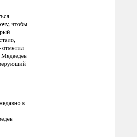
ться
очу, чтобы
орый
стало,
– отметил
м Медведев
к верующий
недавно в
ведев