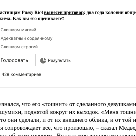
астницам Pussy Riot
вынесен приговор
: два года колонии обще
жима. Как вы его оцениваете?
Слишком мягкий
Адекватный содеянному
Слишком строгий
Голосовать
Результаты
428 комментариев
знался, что его «тошнит» от сделанного девушками
 шумихи, поднятой вокруг их выходок. «Меня тошни
что они сделали, и от их внешнего облика, и от той 
я сопровождает все, что произошло,
–
сказал Медве
но об этом говорить. Вот это мое личное отношени