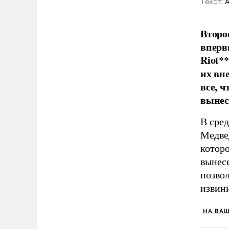
Tекст:
А
Второ
вперв
Riot**
их вн
все, 
вынес
В сре
Медвед
которо
вынес
позвол
извин
НА ВА