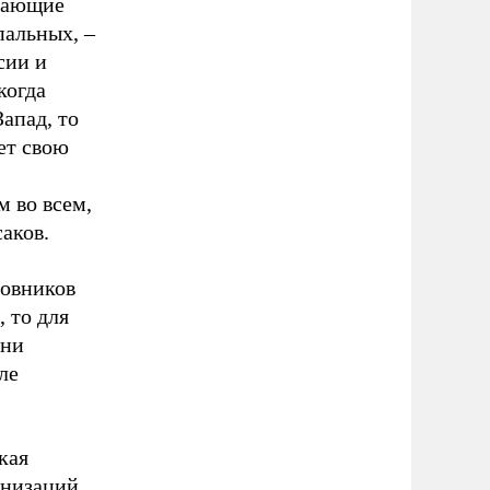
имающие
пальных, –
сии и
когда
апад, то
ет свою
м во всем,
саков.
новников
 то для
они
ле
кая
анизаций