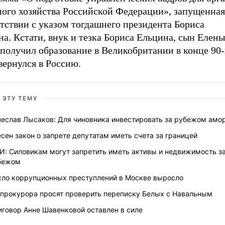
ного хозяйства Российской Федерации», запущенная
тствии с указом тогдашнего президента Бориса
на.
Кстати, внук и тезка Бориса Ельцина, сын Елен
получил образование в Великобритании в конце 90-х
вернулся в Россию.
 ЭТУ ТЕМУ
чеслав Лысаков: Для чиновника инвестировать за рубежом амо
сен закон о запрете депутатам иметь счета за границей
И: Силовикам могут запретить иметь активы и недвижимость з
бежом
сло коррупционных преступлений в Москве выросло
нпрокурора просят проверить переписку Белых с Навальным
иговор Анне Шавенковой оставлен в силе