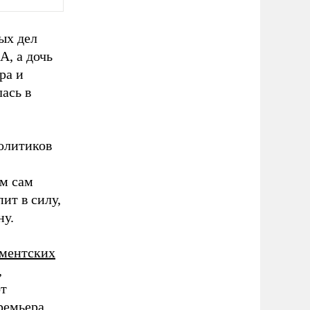
ых дел
А, а дочь
ра и
ась в
политиков
ем сам
ит в силу,
ну.
аментских
,
от
ремьера