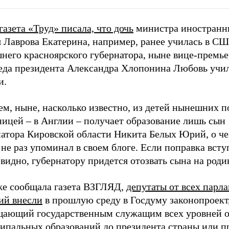
газета «Труд» писала, что дочь
министра иностранн
 Лаврова Екатерина, например, ранее училась в СШ
него красноярского губернатора, ныне вице-премье
еда президента Александра Хлопонина Любовь учил
и.
ем, ныне, насколько известно, из детей нынешних 
ницей – в Англии – получает образование лишь сын
натора Кировской области Никита Белых Юрий, о ч
не раз упоминал в своем блоге. Если поправка вступ
евидно, губернатору придется отозвать сына на роди
же сообщала газета ВЗГЛЯД,
депутаты от всех парл
ий внесли
в прошлую среду в Госдуму законопроект
щающий государственным служащим всех уровней 
ипальных образований до президента страны или п