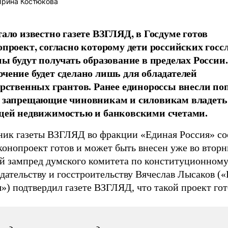
рина Костюкова
тало известно газете ВЗГЛЯД, в Госдуме готов
опроект, согласно которому дети российских гос
ны будут получать образование в пределах России.
чение будет сделано лишь для обладателей
арственных грантов. Ранее единороссы внесли по
 запрещающие чиновникам и силовикам владеть
цей недвижимостью и банковскими счетами.
ник газеты ВЗГЛЯД во фракции «Единая Россия» с
конопроект готов и может быть внесен уже во вторн
й зампред думского комитета по конституционном
дательству и госстроительству Вячеслав Лысаков (
») подтвердил газете ВЗГЛЯД, что такой проект гот