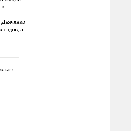
 в
ы Дьяченко
 годов, а
рально
а