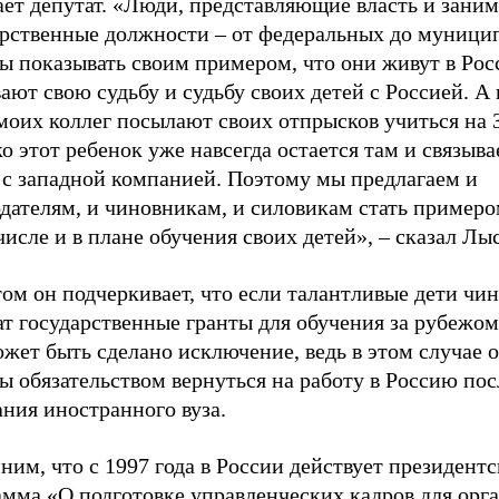
ает депутат. «Люди, представляющие власть и зан
арственные должности – от федеральных до муници
ы показывать своим примером, что они живут в Рос
ают свою судьбу и судьбу своих детей с Россией. А 
моих коллег посылают своих отпрысков учиться на З
о этот ребенок уже навсегда остается там и связыва
 с западной компанией. Поэтому мы предлагаем и
дателям, и чиновникам, и силовикам стать примеро
числе и в плане обучения своих детей», – сказал Лы
ом он подчеркивает, что если талантливые дети чи
т государственные гранты для обучения за рубежом,
жет быть сделано исключение, ведь в этом случае 
ы обязательством вернуться на работу в Россию пос
ания иностранного вуза.
им, что с 1997 года в России действует президентс
амма
«О подготовке управленческих кадров для орг