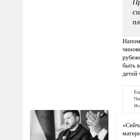
Пр
си
пл
Напом
чиновн
рубежо
быть 
детей
«Сейча
матери