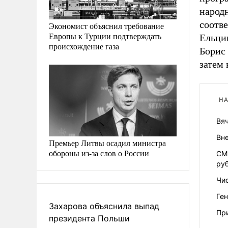
народ
соотве
Экономист объяснил требование
Европы к Турции подтверждать
Ельци
происхождение газа
Борис 
затем 
НА
Вя
Вне
Премьер Литвы осадил министра
обороны из-за слов о России
СМ
ру
Чи
Ге
Захарова объяснила выпад
Пр
президента Польши