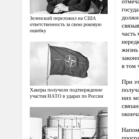
отмеч
госуд
должн
Зеленский переложил на США
ответственность за свою роковую
связыв
ошибку
часть 
нередк
жизнь
законо
в том 
При эт
Хакеры получили подтверждение
получа
участия НАТО в ударах по России
них мо
связан
оконч
Напомн
прогр