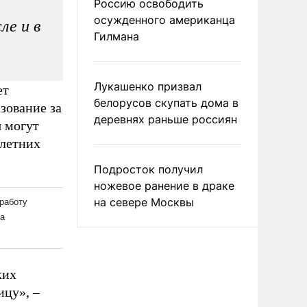
Россию освободить
осужденного американца
ле и в
Гилмана
Лукашенко призвал
ет
белорусов скупать дома в
зование за
деревнях раньше россиян
я могут
олетних
Подросток получил
ножевое ранение в драке
на севере Москвы
ких
ицу», –