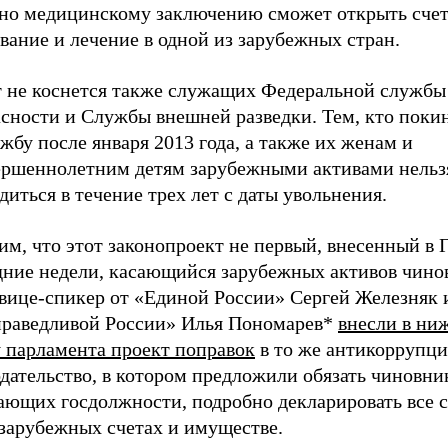
сно медицинскому заключению сможет открыть счет
ание и лечение в одной из зарубежных стран.
т не коснется также служащих Федеральной службы
асности и Службы внешней разведки. Тем, кто поки
жбу после января 2013 года, а также их женам и
ершеннолетним детям зарубежными активами нельзя
диться в течение трех лет с даты увольнения.
м, что этот законопроект не первый, внесенный в 
дние недели, касающийся зарубежных активов чино
 вице-спикер от «Единой России» Сергей Железняк 
праведливой России» Илья Пономарев*
внесли в н
у парламента проект поправок
в то же антикоррупц
дательство, в котором предложили обязать чиновник
ающих госдолжности, подробно декларировать все с
 зарубежных счетах и имуществе.