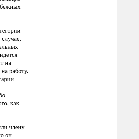
рубежных
атегории
 случае,
тельных
идется
т на
 на работу.
тарии
бо
го, как
или члену
то он