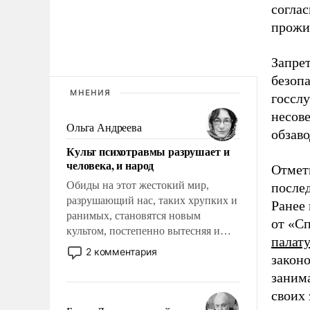
согла
прожив
Запре
безоп
МНЕНИЯ
госслу
несов
Ольга Андреева
обзаво
Культ психотравмы разрушает и
человека, и народ
Отмети
Обиды на этот жестокий мир,
после
разрушающий нас, таких хрупких и
Ранее
ранимых, становятся новым
от «С
культом, постепенно вытесняя и
палат
отменяя традиционное требование к
2 комментария
законо
человеку – быть мужественным и
заним
твердым под ударами судьбы, брать
на себя ответственность, помогать
своих
слабым, идти вперед и