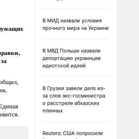
В МИД назвали условия
служащих
прочного мира на Украине
В МВД Польши назвали
правки,
депортацию украинцев
 за
идиотской идеей
ообщил,
В Грузии завели дело из-
ик.
за слов экс-госминистра
у
о расстреле абхазских
«Единая
пленных
овится.
Reuters: США попросили