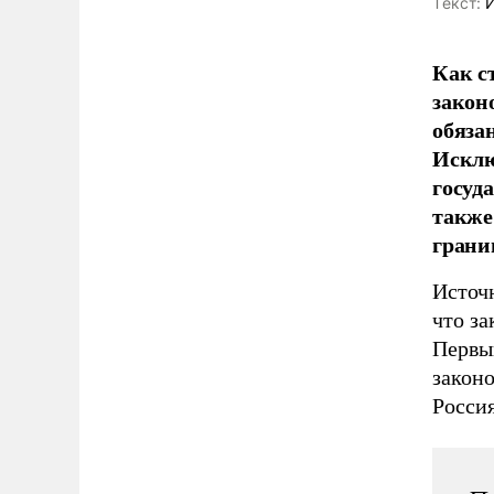
Tекст:
И
Как с
закон
обяза
Исклю
госуд
также
грани
Источ
что за
Первы
законо
Россия