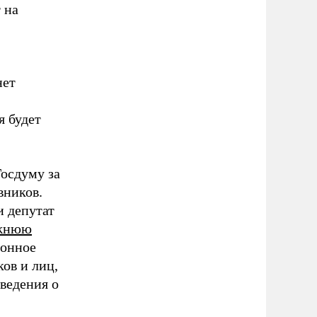
 на
нет
 будет
Госдуму за
вников.
и депутат
ижнюю
ионное
ов и лиц,
ведения о