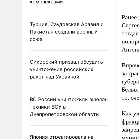
комплексами
Ранее
Турция, Саудовская Аравия и
Сергея
Пакистан создали военный
тогдаш
союз
полпр
Англи
Сикорский призвал обсудить
Впроч
уничтожение российских
за гра
ракет над Украиной
губер
Белых 
то, оч
ВС России уничтожили эшелон
техники ВСУ в
Как у
Днепропетровской области
фракц
запре
Япония отреагировала на
муниц