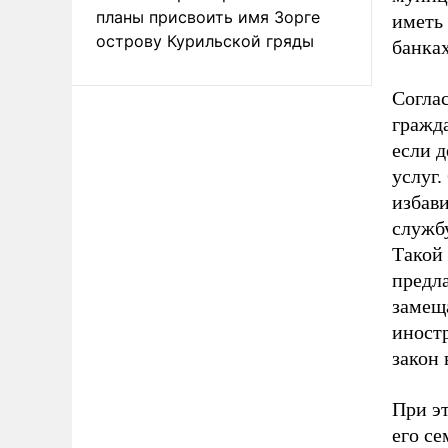
планы присвоить имя Зорге
иметь
острову Курильской гряды
банках
Соглас
гражда
если 
услуг
избави
службу
Такой
предла
замещ
иностр
закон 
При э
его се