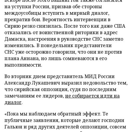
Вскоре после этого Вашингтон также согласился
на уступки России, призвав обе стороны
междоусобицы вступить в мирный диалог,
прекратив бои. Вероятность интервенции в
Сирию резко снизилась. После того как даже США
отказались от воинственной риторики в адрес
Дамаска, настроения в руководстве СНС заметно
изменились. В понедельник представители
СНС уже осторожно говорили, что они не против
плана Аннана, но лишь сомневаются в его
выполнимости.
Во вторник днем представитель МИД России
Александр Лукашевич выразил недовольство тем,
что сирийская оппозиция, судя по последним
замечаниям ее лидеров,
не собирается идти на
диалог
.
«Пока мы наблюдаем обратный эффект. Те
публичные заявления, которые делают господин
Гальюн и ряд других деятелей оппозиции, совсем