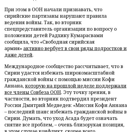
При этом в ООН начали признавать, что
сирийские партизаны нарушают правила
ведения войны. Так, во вторник
спецпредставитель организации по вопросу о
положении детей Радхику Кумарасвами
сообщила, что «Свободная сирийская
армия»
активно вербует в свои ряды подростков и
даже детей
.
Международное сообщество рассчитывает, что в
Сирии удастся избежать широкомасштабной
гражданской войны с помощью миссии Кофи
Аннана,
которую на прошлой неделе поддержали
все члены Совбеза ООН
. Эту точку зрения, в
частности, во вторник подтвердил президент
России Дмитрий Медведев: «Миссия Кофи Аннана
– последний шанс избежать гражданской войны в
Сирии. Думать, что уход Асада будет означать
снятие все проблем, – очень близорукая позиция,
в этом случае конфликт, скорее всего,