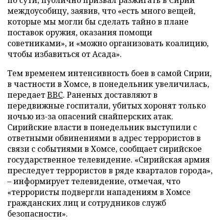
по сути, публично призвал разжигать в Сирии
междоусобицу, заявив, что «есть много вещей,
которые мы могли бы сделать тайно в плане
поставок оружия, оказания помощи
советниками», и «можно организовать коалицию,
чтобы избавиться от Асада».
Тем временем интенсивность боев в самой Сирии,
в частности в Хомсе, в понедельник увеличилась,
передает
BBC
. Раненых доставляют в
передвижные госпитали, убитых хоронят только
ночью из-за опасений снайперских атак.
Сирийские власти в понедельник
выступили с
ответными обвинениями в адрес террористов в
связи с событиями в Хомсе, сообщает сирийское
государственное телевидение. «Сирийская армия
преследует террористов в ряде кварталов города»,
– информирует телевидение, отмечая, что
«террористы подвергли нападениям в Хомсе
гражданских лиц и сотрудников служб
безопасности».