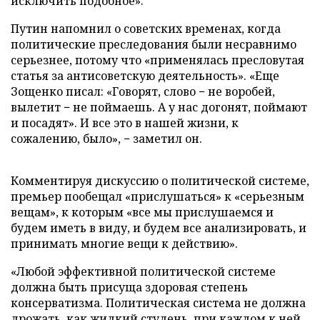
исключить подобное».
Путин напомнил о советских временах, когда
политические преследования были несравнимо
серьезнее, потому что «применялась пресловутая
статья за антисоветскую деятельность». «Еще
Зощенко писал: «Говорят, слово − не воробей,
вылетит − не поймаешь. А у нас догонят, поймают
и посадят». И все это в нашей жизни, к
сожалению, было», − заметил он.
Комментируя дискуссию о политической системе,
премьер пообещал «прислушаться» к «серьезным
вещам», к которым «все мы прислушаемся и
будем иметь в виду, и будем все анализировать, и
принимать многие вещи к действию».
«Любой эффективной политической системе
должна быть присуща здоровая степень
консерватизма. Политическая система не должна
дрожать, как жидкий студень, при каждом к ней