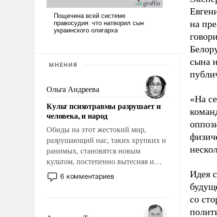
Евген
на пре
говори
Белор
сына н
МНЕНИЯ
публи
Ольга Андреева
«На се
Культ психотравмы разрушает и
коман
человека, и народ
оппоз
Обиды на этот жестокий мир,
физич
разрушающий нас, таких хрупких и
нескол
ранимых, становятся новым
культом, постепенно вытесняя и
отменяя традиционное требование к
Идея 
6 комментариев
человеку – быть мужественным и
будуще
твердым под ударами судьбы, брать
со сто
на себя ответственность, помогать
полити
слабым, идти вперед и