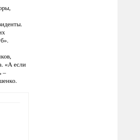
оры,
зиденты.
их
б».
ков,
а. «А если
ь –
шенко.