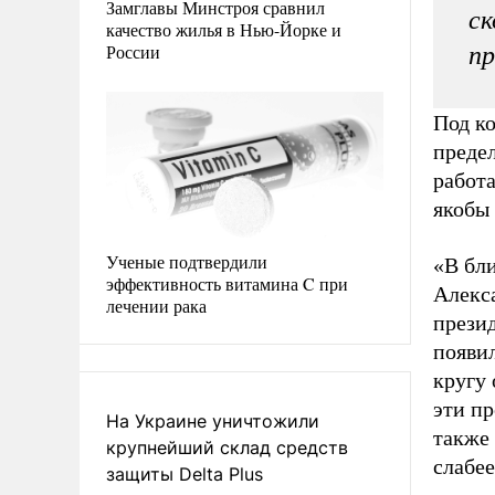
Замглавы Минстроя сравнил
ск
качество жилья в Нью-Йорке и
России
пр
Под ко
предел
работ
якобы
Ученые подтвердили
«В бл
эффективность витамина C при
Алекс
лечении рака
презид
появи
кругу
эти пр
На Украине уничтожили
также
крупнейший склад средств
слабее
защиты Delta Plus