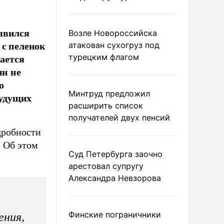
явился
Возле Новороссийска
 с пеленок
атакован сухогруз под
сается
турецким флагом
ын не
о
Минтруд предложил
будущих
расширить список
получателей двух пенсий
дробности
. Об этом
Суд Петербурга заочно
арестовал супругу
Александра Невзорова
Финские пограничники
ения,