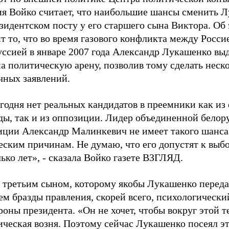
ия Войко считает, что наибольшие шансы сменить 
зидентском посту у его старшего сына Виктора. Об
т то, что во время газового конфликта между Росси
уссией в январе 2007 года Александр Лукашенко вы
а политическую арену, позволив тому сделать неск
чных заявлений.
годня нет реальных кандидатов в преемники как из 
ды, так и из оппозиции. Лидер объединенной белор
иции Александр Малинкевич не имеет такого шанса
еским причинам. Не думаю, что его допустят к выб
ько лет», - сказала Войко газете ВЗГЛЯД.
с третьим сыном, которому якобы Лукашенко переда
м бразды правления, скорей всего, психологически
роны президента. «Он не хочет, чтобы вокруг этой 
ческая возня. Поэтому сейчас Лукашенко посеял эт