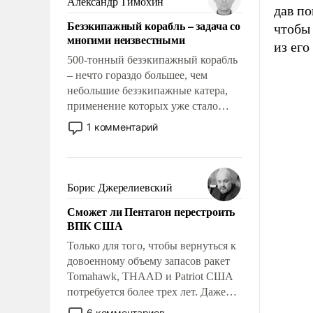
Александр Тимохин
дав п
адаптироваться.
Безэкипажный корабль – задача со
чтобы 
многими неизвестными
из его
500-тонный безэкипажный корабль
– нечто гораздо большее, чем
небольшие безэкипажные катера,
применение которых уже стало
обыденностью. Задача по созданию
1 комментарий
такого корабля очень сложна и
амбициозна. Однако и ее
реализация радикально поднимет
наши боевые возможности.
Борис Джерелиевский
Сможет ли Пентагон перестроить
ВПК США
Только для того, чтобы вернуться к
довоенному объему запасов ракет
Tomahawk, THAAD и Patriot США
потребуется более трех лет. Даже
небольшая война с Ираном
6 комментариев