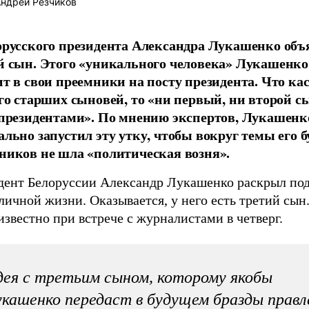
ндрей Резчиков
орусского президента Александра Лукашенко объ
й сын. Этого «уникального человека» Лукашенко
ит в свои преемники на посту президента. Что ка
его старших сыновей, то «ни первый, ни второй с
 президентами». По мнению экспертов, Лукашенк
ально запустил эту утку, чтобы вокруг темы его 
ников не шла «политическая возня».
дент Белоруссии Александр Лукашенко раскрыл по
личной жизни. Оказывается, у него есть третий сын
известно при встрече с журналистами в четверг.
ея с третьим сыном, которому якобы
кашенко передаст в будущем бразды правл