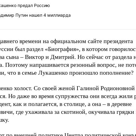
кашенко предал Россию
адимир Путин нашел 4 миллиарда
давнего времени на официальном сайте президента
ссии был раздел «Биография», в котором говорилось
ва сына – Виктор и Дмитрий. Но сейчас от раздела 
а. Поэтому напрашивается резонный вопрос, не пот
ли, что в семье Лукашенко произошло пополнение?
енко холост. Со своей женой Галиной Родионовной 
ся. Но даже во время супружества они всегда жили 
ент, как и полагается, в столице, а она – в деревне
ичи, где ухаживала за скотиной, окучивала грядки
шку.
рт по внешней политике Центра политической кон