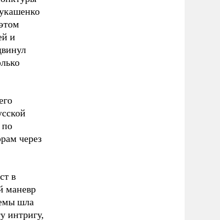
Лукашенко
 этом
ей и
двинул
олько
его
усской
 по
орам через
ст в
й маневр
темы шла
у интригу,