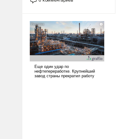
опустошила американские
арсеналы. Сложившаяся ситуация
означает многолетний период
уязвимости США, например, перед
Китаем.