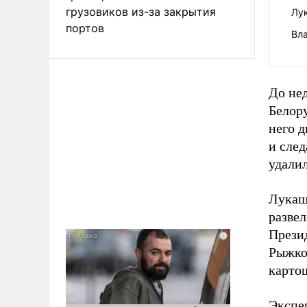
грузовиков из-за закрытия
Лу
портов
Вл
До не
Белору
него д
и след
удали
Лукаш
развел
Презид
Рыжков
карто
Экспе