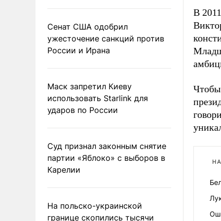
В 2011
Виктор
Сенат США одобрил
консти
ужесточение санкций против
России и Ирана
Младш
амбиц
Маск запретил Киеву
Чтобы
использовать Starlink для
презид
ударов по России
говори
уникал
Суд признал законным снятие
партии «Яблоко» с выборов в
НА
Карелии
Бе
Лу
На польско-украинской
Ош
границе скопились тысячи