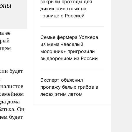
закрыли проходы для
роны
диких животных на
границе с Россией
а ее
Семье фермера Уолкера
орый
из мема «веселый
ущем
молочник» пригрозили
выдворением из России
ии будет
т
Эксперт объяснил
рналистов
пропажу белых грибов в
 семейном
лесах этим летом
гда дома
Батька. Он
щем будет