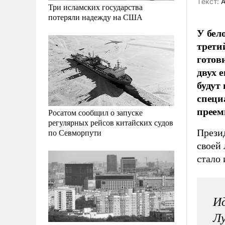
Tекст:
А
Три исламских государства
потеряли надежду на США
У бел
трети
готов
двух 
будут
специ
преем
Росатом сообщил о запуске
регулярных рейсов китайских судов
Прези
по Севморпути
своей 
стало 
Ид
Лу