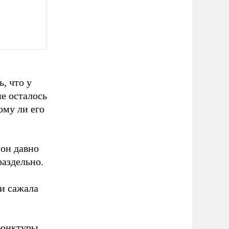
, что у
не осталось
ому ли его
он давно
раздельно.
 и сажала
ъюнктуры