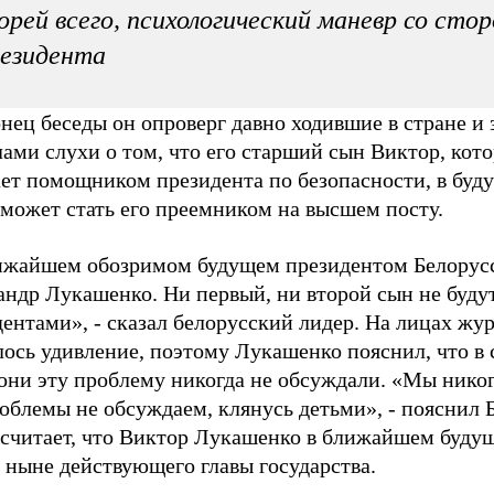
орей всего, психологический маневр со сто
езидента
нец беседы он опроверг давно ходившие в стране и з
ами слухи о том, что его старший сын Виктор, кот
ает помощником президента по безопасности, в буд
 может стать его преемником на высшем посту.
ижайшем обозримом будущем президентом Белорусс
андр Лукашенко. Ни первый, ни второй сын не буду
ентами», - сказал белорусский лидер. На лицах жу
лось удивление, поэтому Лукашенко пояснил, что в
 они эту проблему никогда не обсуждали. «Мы нико
облемы не обсуждаем, клянусь детьми», - пояснил 
 считает, что Виктор Лукашенко в ближайшем буду
 ныне действующего главы государства.