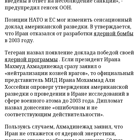
введены в ответ на несоблюдение санкций», -
предупредил генсек ООН.
Позиции НАТО и ЕС мог изменить сенсационный
доклад американской разведки. В утверждается,
что Иран отказался от разработки
ядерной бомбы
в 2003 году.
Тегеран назвал появление доклада победой своей
ядерной программы
. Если президент Ирана
Махмуд Ахмадинежад сразу заявил о
«нейтрализации козней врагов», то официальный
представитель МИД Ирана Мохаммад Али
Хоссейни опроверг утверждения американской
разведки о проведении в Иране исследований в
сфере военного атома до 2003 года. Дипломат
назвал донесение «ошибочном и не
соответствующим действительности».
Пользуясь случаем, Ахмадинежад заявил, что
Иран не откажется от ядерной энергетики,