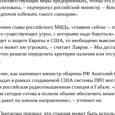
 соответствующие меры предпринимать, чтобы эта у
ализована, – подчеркнул российский министр. – Ко
дпочли избежать такого сценария».
ению главы российского МИДа, «главное сейчас – э
но существующих угроз, с которыми надо бороться»
дет о защите Европы и США, то необходимо выяснит
о может им угрожать, – считает Лавров. – Мы дост
етно решили определить критерии наличия или отсу
.
олее, как напомнил министр обороны РФ Анатолий 
 задач в рамках создаваемой США системы ПРО могл
я российская радиолокационная станция в Габале. 
я сегодня готова в полном объеме обеспечить мони
 ракет на южном направлении», – уточнил он.
Пентагона признал, что станция может быть исполь