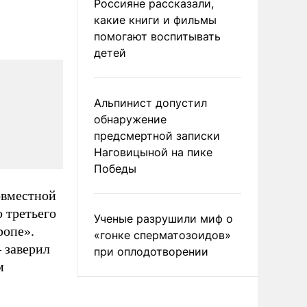
Россияне рассказали,
какие книги и фильмы
помогают воспитывать
детей
Альпинист допустил
обнаружение
предсмертной записки
Наговицыной на пике
Победы
овместной
 третьего
Ученые разрушили миф о
ропе».
«гонке сперматозоидов»
 заверил
при оплодотворении
м