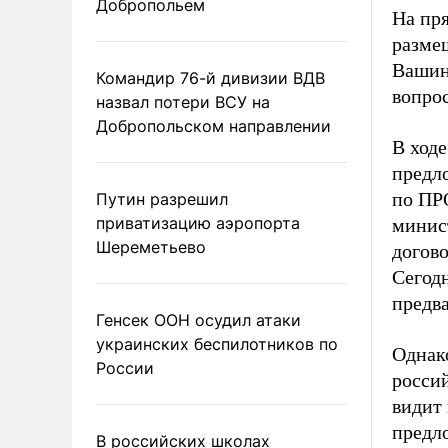
Добропольем
На пр
разме
Вашин
Командир 76-й дивизии ВДВ
вопро
назвал потери ВСУ на
Добропольском направлении
В ход
предл
по ПР
Путин разрешил
приватизацию аэропорта
минист
Шереметьево
догово
Сегод
предв
Генсек ООН осудил атаки
украинских беспилотников по
Однак
России
росси
видит
предл
В российских школах