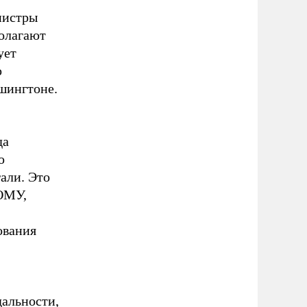
нистры
полагают
ует
ю
шингтоне.
да
ю
али. Это
 ОМУ,
ования
дальности,