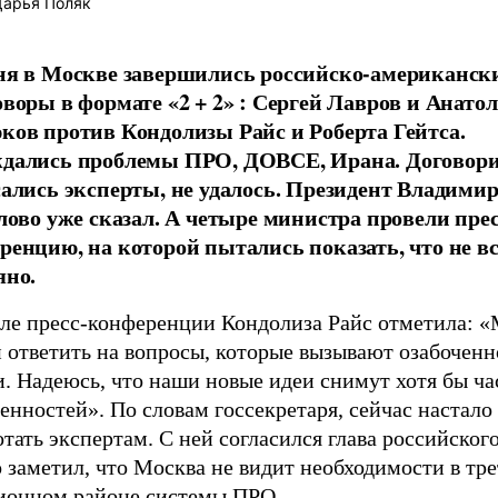
арья Поляк
ня в Москве завершились российско-американск
оворы в формате
«2 + 2»
: Сергей Лавров и Анато
ков против Кондолизы Райс и Роберта Гейтса.
дались проблемы ПРО, ДОВСЕ, Ирана. Договори
сались эксперты
, не удалось. Президент Владими
слово уже
сказал
. А четыре министра провели прес
ренцию, на которой пытались показать, что не вс
яно.
але пресс-конференции Кондолиза Райс отметила: «
 ответить на вопросы, которые вызывают озабоченн
. Надеюсь, что наши новые идеи снимут хотя бы ча
енностей». По словам госсекретаря, сейчас настало
тать экспертам. С ней согласился глава российско
 заметил, что Москва не видит необходимости в тр
ионном районе системы ПРО.