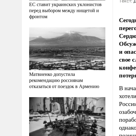
Tекст:
Д
ЕС ставит украинских уклонистов
перед выбором между нищетой и
фронтом
Сегод
перег
Сердю
Обсуж
и
опа
свое 
конфе
потер
Матвиенко допустила
рекомендацию россиянам
отказаться от поездок в Армению
В нач
хотели
России
озабоч
порабо
однако
позиц