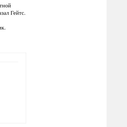
етной
зал Гейтс.
ик.