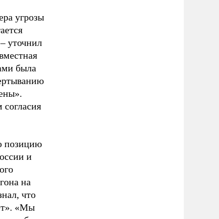
ера угрозы
ается
 – уточнил
овместная
ами была
вертыванию
ены».
 согласия
ю позицию
России и
ого
гона на
знал, что
ет». «Мы