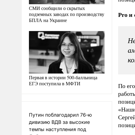
СМИ сообщили о скрытых
подземных заводах по производству
Pro и
БПЛА на Украине
Не
ам
ко
Первая в истории 500-балльница
ЕГЭ поступила в МФТИ
По его
работ
позиц
«Наши 
Путин поблагодарил 76-ю
Сергей
дивизию ВДВ за высокие
позиц
темпы наступления под