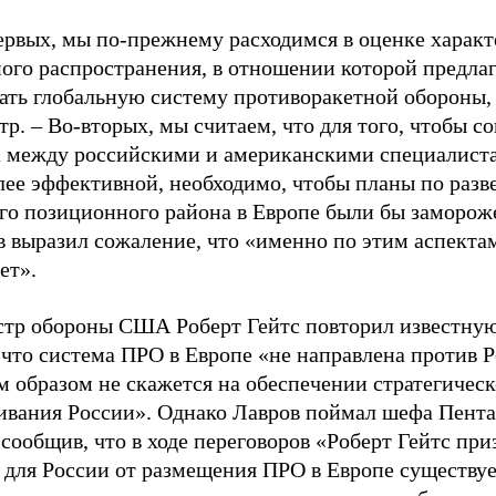
ервых, мы по-прежнему расходимся в оценке характ
ого распространения, в отношении которой предлаг
вать глобальную систему противоракетной обороны,
р. – Во-вторых, мы считаем, что для того, чтобы с
а между российскими и американскими специалист
лее эффективной, необходимо, чтобы планы по раз
его позиционного района в Европе были бы заморож
 выразил сожаление, что «именно по этим аспектам
ет».
тр обороны США Роберт Гейтс повторил известну
 что система ПРО в Европе «не направлена против 
 образом не скажется на обеспечении стратегическ
ивания России». Однако Лавров поймал шефа Пента
 сообщив, что в ходе переговоров «Роберт Гейтс при
а для России от размещения ПРО в Европе существу