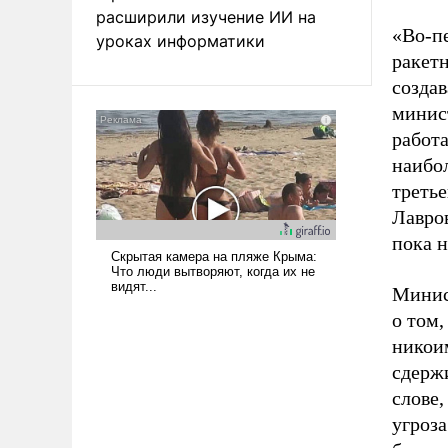
расширили изучение ИИ на
«Во-п
уроках информатики
ракетн
созда
минист
работ
наибо
треть
Лавров
пока н
Минис
о том,
никоим
сдерж
слове,
угроз