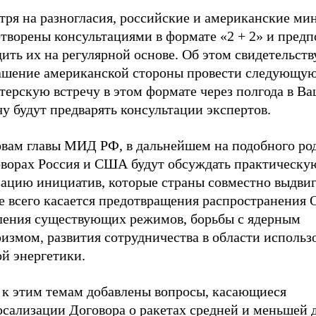
тря на разногласия, российские и американские ми
етворены консультациями в формате «2 + 2» и пред
ить их на регулярной основе. Об этом свидетельств
ашение американской стороны провести следующу
ерскую встречу в этом формате через полгода в Ва
у будут предварять консультации экспертов.
овам главы МИД РФ, в дальнейшем на подобного ро
оворах Россия и США будут обсуждать практическу
зацию инициатив, которые страны совместно выдвиг
е всего касается предотвращения распространения
ления существующих режимов, борьбы с ядерным
измом, развития сотрудничества в области использ
й энергетики.
 к этим темам добавлены вопросы, касающиеся
рсализации Договора о ракетах средней и меньшей 