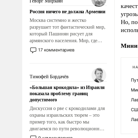
Геворг Мирзаян
качес
Китаем.
Россия ничего не должна Армении
угрозы
Москва системно и жестко
Но, по
разрушает тот фантастический мир,
исполь
который Пашинян рисует для
армянского населения. Мир, где
Минис
политические прожекты будут
17 комментариев
безусловно оплачиваться за счет
российских налогоплательщиков и
где Еревану за свои поступки не
НА
нужно отвечать.
Тимофей Бордачёв
Пу
«Большая крокодила» из Израиля
Ми
показала проблему границ
допустимого
Лав
Дискуссия о рве с крокодилами для
СШ
охраны израильских тюрем – это
Ла
пример того, как быстро мы
двигаемся по пути революционных
изменений. То, что несколько лет
9 комментариев