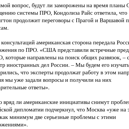
ямой вопрос, будут ли заморожены на время планы
щению системы ПРО, Кондолиза Райс ответила, что
гтон продолжит переговоры с Прагой и Варшавой п
сам.
е консультаций американская сторона передала Рос
ожения по ПРО. «США представили встречные пре
О, которые направлены на поиск общих развязок, –
р иностранных дел России. – Мы будем его изучать
рились, что эксперты продолжат работу в этом нап
ня мы уже задали вопросы и получили на них
арительные ответы».
о вряд ли американские инициативы снимут проблем
йской дипломатии подчеркнул, что Москва «уже на 
 как минимум две серьезные проблемы с этими
ожениями».