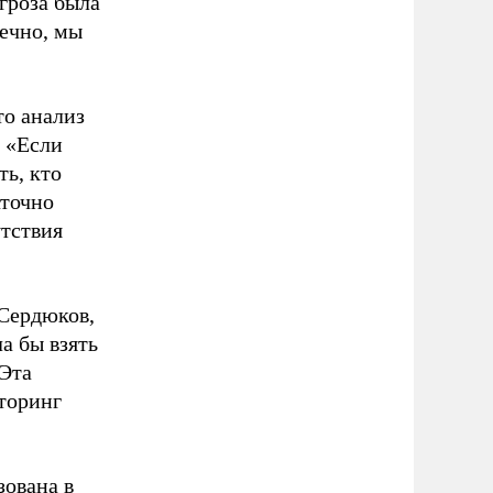
гроза была
нечно, мы
то анализ
. «Если
ь, кто
аточно
тствия
Сердюков,
а бы взять
«Эта
торинг
зована в