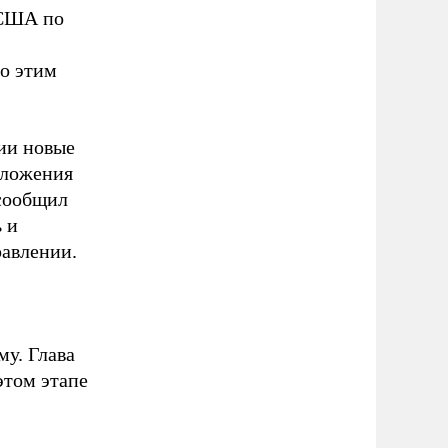
 США по
о этим
сии новые
дложения
 сообщил
 и
равлении.
у. Глава
этом этапе