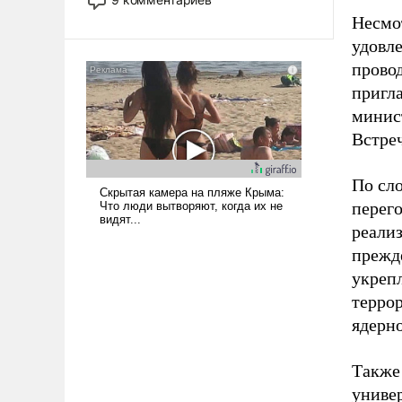
назад было образом для
Несмо
псевдонаучной фантастики, стало
удовл
всерьез обсуждаемой идеей.
провод
пригл
минист
Встреч
По сл
перег
реали
прежд
укреп
террор
ядерно
Также
униве