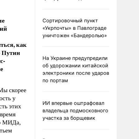
ие
Сортировочный пункт
лий
«Укрпочты» в Павлограде
уничтожен «Бандеролью»
ться, как
р Путин
На Украине предупредили
с-
об удорожании китайской
е
электроники после ударов
по портам
Мы скорее
ость у
ИИ впервые оштрафовал
сть этих
владельца подмосковного
 время
участка за борщевик
го МИДа,
етьем