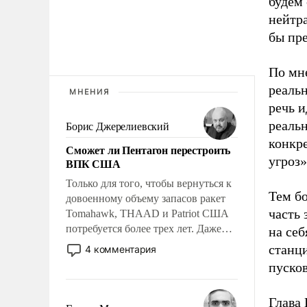
будем
нейтр
бы пре
По мн
реаль
МНЕНИЯ
речь и
реальн
Борис Джерелиевский
конкр
Сможет ли Пентагон перестроить
угроз»
ВПК США
Только для того, чтобы вернуться к
Тем б
довоенному объему запасов ракет
часть
Tomahawk, THAAD и Patriot США
потребуется более трех лет. Даже
на себ
небольшая война с Ираном
станци
4 комментария
опустошила американские
пусков
арсеналы. Сложившаяся ситуация
означает многолетний период
Глава 
уязвимости США, например, перед