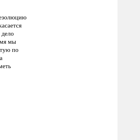
резолюцию
касается
 дело
емя мы
ртую по
а
меть