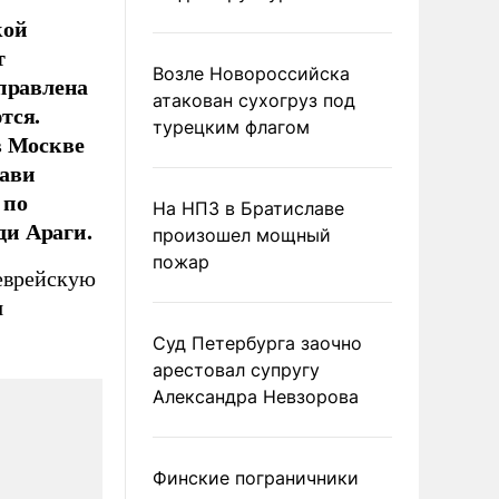
кой
т
Возле Новороссийска
аправлена
атакован сухогруз под
тся.
турецким флагом
в Москве
лави
 по
На НПЗ в Братиславе
ди Араги.
произошел мощный
пожар
 еврейскую
я
Суд Петербурга заочно
арестовал супругу
Александра Невзорова
Финские пограничники