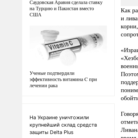
Саудовская Аравия сделала ставку
на Турцию и Пакистан вместо
Как р
США
и лив
корни
сопро
«Израи
«Хезб
военн
Ученые подтвердили
Поэто
эффективность витамина C при
подде
лечении рака
поним
обойти
Говор
На Украине уничтожили
отмети
крупнейший склад средств
Ливан
защиты Delta Plus
время