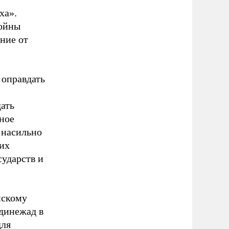
ха».
войны
ние от
оправдать
дать
ное
 насильно
мих
сударств и
нскому
адинежад в
для