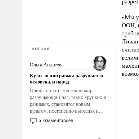
разре
«Мы у
ООН, к
требов
Ливана
считае
МНЕНИЯ
велич
Ольга Андреева
мален
возмож
Культ психотравмы разрушает и
человека, и народ
Обиды на этот жестокий мир,
разрушающий нас, таких хрупких и
ранимых, становятся новым
культом, постепенно вытесняя и
отменяя традиционное требование к
5 комментариев
человеку – быть мужественным и
твердым под ударами судьбы, брать
на себя ответственность, помогать