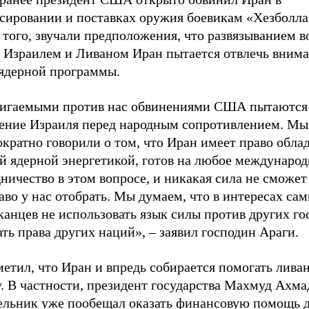
сировании и поставках оружия боевикам «Хезболла
 того, звучали предположения, что развязыванием 
 Израилем и Ливаном Иран пытается отвлечь внима
 ядерной программы.
игаемыми против нас обвинениями США пытаются 
ение Израиля перед народным сопротивлением. Мы
кратно говорили о том, что Иран имеет право обла
й ядерной энергетикой, готов на любое международ
ничество в этом вопросе, и никакая сила не сможет
аво у нас отобрать. Мы думаем, что в интересах са
анцев не использовать язык силы против других го
ть права других наций», – заявил господин Араги.
етил, что Иран и впредь собирается помогать лива
у. В частности, президент государства Махмуд Ахм
ельник уже пообещал оказать финансовую помощь 