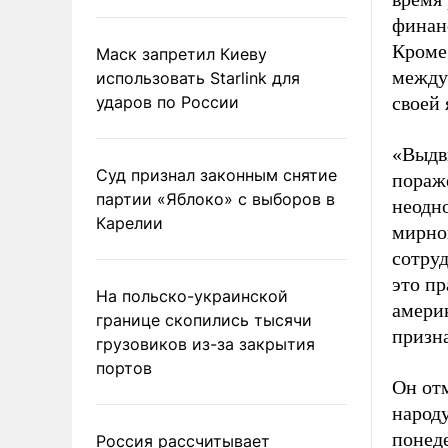
финан
Кроме
Маск запретил Киеву
между
использовать Starlink для
ударов по России
своей
«Выдв
Суд признал законным снятие
пораж
партии «Яблоко» с выборов в
неодно
Карелии
мирно
сотруд
это пр
На польско-украинской
америк
границе скопились тысячи
призна
грузовиков из-за закрытия
портов
Он отм
народ
понед
Россия рассчитывает