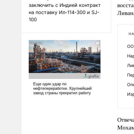
восст
заключить с Индией контракт
на поставку Ил-114-300 и SJ-
Ливан
100
НА
ОО
На
Ли
Пе
Оп
Из
Отвеч
Мохамм