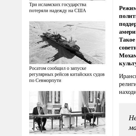
Три исламских государства
Режим
потеряли надежду на США
полит
подде
амери
Такое
совет
Мохам
культ
Росатом сообщил о запуске
регулярных рейсов китайских судов
Иранс
по Севморпути
религ
находи
Не
ма