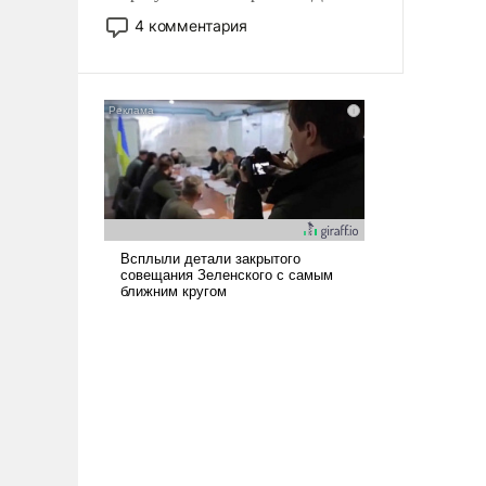
небольшая война с Ираном
4 комментария
опустошила американские
арсеналы. Сложившаяся ситуация
означает многолетний период
уязвимости США, например, перед
Китаем.