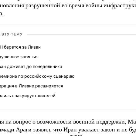
ановления разрушенной во время войны инфраструк
а.
 ЭТУ ТЕМУ
Н берется за Ливан
рушенное затишье
ван доживет до понедельника
ремирие по российскому сценарию
ерация в Ливане расширяется
раиль эвакуирует жителей
ая на вопрос о возможности военной поддержки, М
ади Араги заявил, что Иран уважает закон и не бу