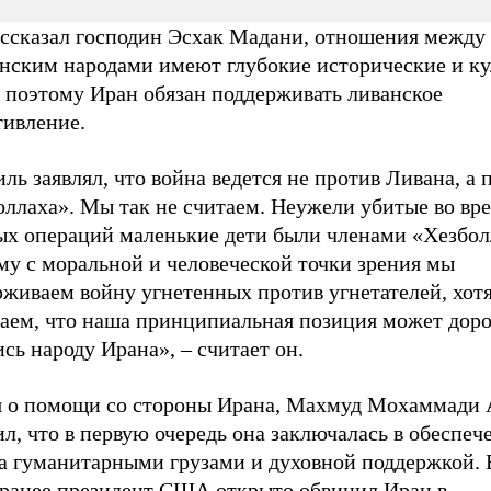
ассказал господин Эсхак Мадани, отношения между
анским народами имеют глубокие исторические и к
, поэтому Иран обязан поддерживать ливанское
тивление.
ль заявлял, что война ведется не против Ливана, а 
оллаха». Мы так не считаем. Неужели убитые во вр
ых операций маленькие дети были членами «Хезбол
му с моральной и человеческой точки зрения мы
рживаем войну угнетенных против угнетателей, хот
аем, что наша принципиальная позиция может доро
сь народу Ирана», – считает он.
я о помощи со стороны Ирана, Махмуд Мохаммади 
л, что в первую очередь она заключалась в обеспеч
а гуманитарными грузами и духовной поддержкой. 
 ранее президент США открыто обвинил Иран в