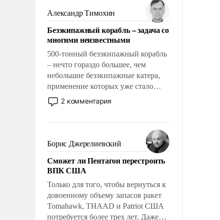
слабым, идти вперед и
Александр Тимохин
адаптироваться.
Безэкипажный корабль – задача со
многими неизвестными
500-тонный безэкипажный корабль
– нечто гораздо большее, чем
небольшие безэкипажные катера,
применение которых уже стало
обыденностью. Задача по созданию
2 комментария
такого корабля очень сложна и
амбициозна. Однако и ее
реализация радикально поднимет
наши боевые возможности.
Борис Джерелиевский
Сможет ли Пентагон перестроить
ВПК США
Только для того, чтобы вернуться к
довоенному объему запасов ракет
Tomahawk, THAAD и Patriot США
потребуется более трех лет. Даже