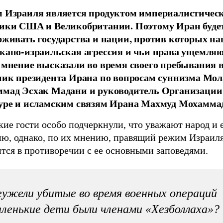
 Израиля является продуктом империалистичес
ики США и Великобритании. Поэтому Иран буде
рживать государства и нации, против которых н
кано-израильская агрессия и чьи права ущемляю
 мнение высказали во время своего пребывания 
ник президента Ирана по вопросам суннизма Мо
мад Эсхак Мадани и руководитель Организации
уре и исламским связям Ирана Махмуд Мохамма
кие гости особо подчеркнули, что уважают народ и
ию, однако, по их мнению, правящий режим Израил
тся в противоречии с ее основными заповедями.
ужели убитые во время военных операций
ленькие дети были членами «Хезболлаха»?