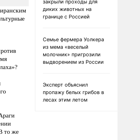
закрыли проходы для
диких животных на
 иранским
границе с Россией
ультурные
Семье фермера Уолкера
из мема «веселый
против
молочник» пригрозили
емя
выдворением из России
лаха»?
я
Эксперт объяснил
го
пропажу белых грибов в
лесах этим летом
Араги
ении
В то же