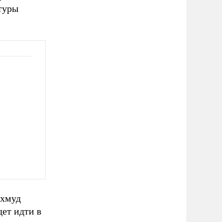
туры
ахмуд
дет идти в