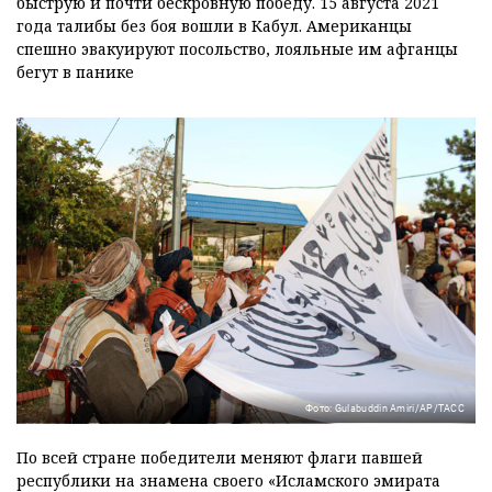
быструю и почти бескровную победу. 15 августа 2021
года талибы без боя вошли в Кабул. Американцы
спешно эвакуируют посольство, лояльные им афганцы
бегут в панике
Фото: Gulabuddin Amiri/AP/ТАСС
По всей стране победители меняют флаги павшей
республики на знамена своего «Исламского эмирата