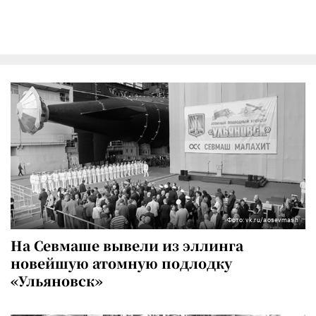
Фото: vk.ru/aosevmash
На Севмаше вывели из эллинга
новейшую атомную подлодку
«Ульяновск»