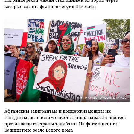
Погранпереход Чаман стал одними из ворот, через
которые сотни афганцев бегут в Пакистан
Фото: MICHAEL REYNOLDS/EPA/ТАСС
Афганским эмигрантам и поддерживающим их
западным активистам остается лишь выражать протест
против захвата страны талибами. На фото: митинг в
Вашингтоне возле Белого дома