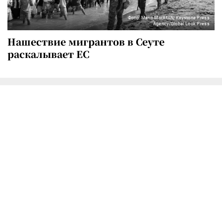
Фото: Mario MorAfAN/Keystone Press
Agency/Global Look Press
Нашествие мигрантов в Сеуте
раскалывает ЕС