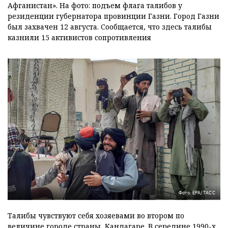
Афганистан». На фото: подъем флага талибов у
резиденции губернатора провинции Газни. Город Газни
был захвачен 12 августа. Сообщается, что здесь талибы
казнили 15 активистов сопротивления
Фото: EPA/ТАСС
Талибы чувствуют себя хозяевами во втором по
величине городе страны, Кандагаре. В середине 1990-х