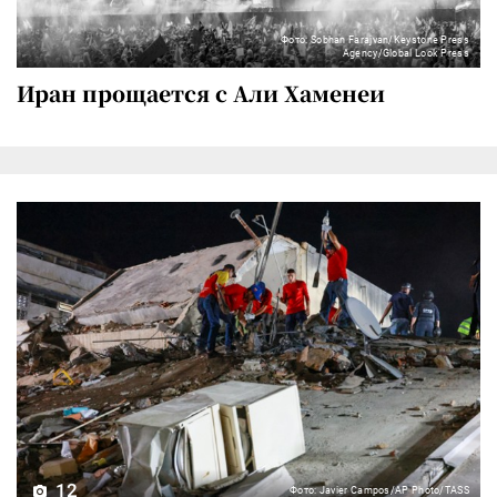
Фото: Sobhan Farajvan/Keystone Press
Agency/Global Look Press
Иран прощается с Али Хаменеи
12
Фото: Javier Campos/AP Photo/TASS