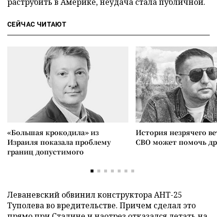
раструбить в Америке, неудача стала публичной.
СЕЙЧАС ЧИТАЮТ
«Большая крокодила» из
История незрячего ве
Израиля показала проблему
СВО может помочь д
границ допустимого
Леваневский обвинил конструктора АНТ-25
Туполева во вредительстве. Причем сделал это
прямо при Сталине и наотрез отказался летать на