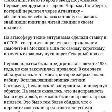
Первые рекордсмены – вроде Чарльза Линдберга,
который перелетел через Атлантику –
обеспечивали себя на всю оставшуюся жизнь:
знай пиши книги да читай лекции о своем
подвиге.
На атмосферу техно-энтузиазма сделали ставку и
в СССР – совершить перелет на сверхдальнем
самолете из Москвы в США по самому короткому,
но очень сложному пути через Северный полюс.
Первая попытка была предпринята в августе 1935
года, но она закончилась провалом. В самолете
обнаружилась течь масла, которое забрызгивало
кабину. Возглавлявший экипаж летчик
Сигизмунд Леваневский занервничал и повернул
обратно. На земле оказалось, что неисправность
была ерундовой, ее можно было исправить прямо
в полете. Это было тем более обидно, что о
перелете советские представители успели