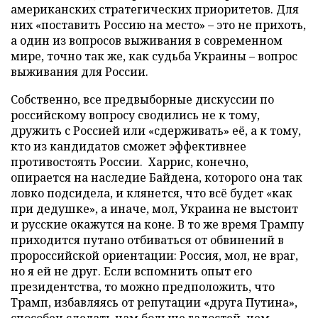
американских стратегических приоритетов. Для
них «поставить Россию на место» – это не прихоть,
а один из вопросов выживания в современном
мире, точно так же, как судьба Украины – вопрос
выживания для России.
Собственно, все предвыборные дискуссии по
российскому вопросу сводились не к тому,
дружить с Россией или «сдерживать» её, а к тому,
кто из кандидатов сможет эффективнее
противостоять России. Харрис, конечно,
опирается на наследие Байдена, которого она так
ловко подсидела, и клянется, что всё будет «как
при дедушке», а иначе, мол, Украина не выстоит
и русские окажутся на коне. В то же время Трампу
приходится путано отбиваться от обвинений в
пророссийской ориентации: Россия, мол, не враг,
но я ей не друг. Если вспомнить опыт его
президентства, то можно предположить, что
Трамп, избавляясь от репутации «друга Путина»,
способен сделать нам больше гадостей, чем