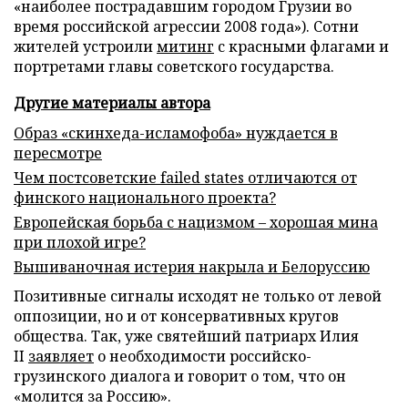
«наиболее пострадавшим городом Грузии во
время российской агрессии 2008 года»). Сотни
жителей устроили
митинг
с красными флагами и
портретами главы советского государства.
Другие материалы автора
Образ «скинхеда-исламофоба» нуждается в
пересмотре
Чем постсоветские failed states отличаются от
финского национального проекта?
Европейская борьба с нацизмом – хорошая мина
при плохой игре?
Вышиваночная истерия накрыла и Белоруссию
Позитивные сигналы исходят не только от левой
оппозиции, но и от консервативных кругов
общества. Так, уже святейший патриарх Илия
II
заявляет
о необходимости российско-
грузинского диалога и говорит о том, что он
«молится за Россию».