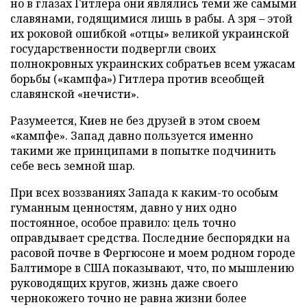
но в глазах Гитлера они являлись теми же самыми
славянами, годящимися лишь в рабы. А зря – этой
их роковой ошибкой «отцы» великой украинской
государственности подвергли своих
полнокровных украинских собратьев всем ужасам
борьбы («кампфа») Гитлера против всеобщей
славянской «нечисти».
Разумеется, Киев не без друзей в этом своем
«кампфе». Запад давно пользуется именно
такими же принципами в попытке подчинить
себе весь земной шар.
При всех воззваниях Запада к каким-то особым
гуманным ценностям, давно у них одно
постоянное, особое правило: цель точно
оправдывает средства. Последние беспорядки на
расовой почве в Фергюсоне и моем родном городе
Балтиморе в США показывают, что, по мышлению
руководящих кругов, жизнь даже своего
чернокожего точно не равна жизни более