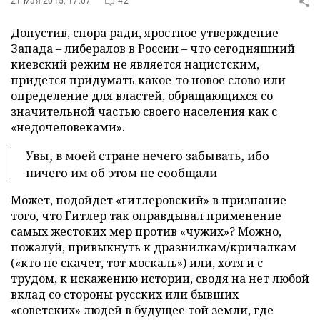
21 мая 2015, 17:07
42
Допустив, спора ради, яростное утверждение
Запада – либералов в России – что сегодняшний
киевский режим не является нацистским,
придется придумать какое-то новое слово или
определение для властей, обращающихся со
значительной частью своего населения как с
«недочеловеками».
Увы, в моей стране нечего забывать, ибо
ничего им об этом не сообщали
Может, подойдет «гитлеровский» в признание
того, что Гитлер так оправдывал применение
самых жестоких мер против «чужих»? Можно,
пожалуй, привыкнуть к дразнилкам/кричалкам
(«кто не скачет, тот москаль») или, хотя и с
трудом, к искажению истории, сводя на нет любой
вклад со стороны русских или бывших
«советских» людей в будущее той земли, где