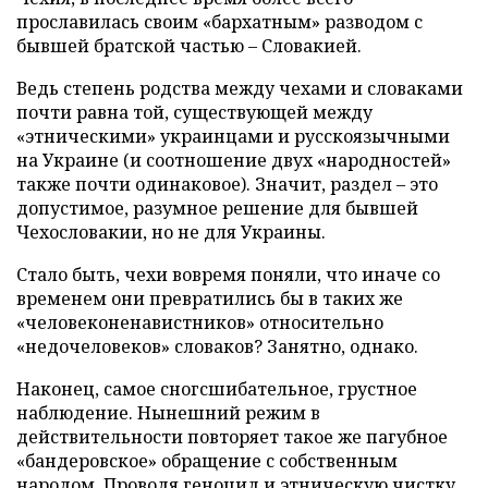
прославилась своим «бархатным» разводом с
бывшей братской частью – Словакией.
Ведь степень родства между чехами и словаками
почти равна той, существующей между
«этническими» украинцами и русскоязычными
на Украине (и соотношение двух «народностей»
также почти одинаковое). Значит, раздел – это
допустимое, разумное решение для бывшей
Чехословакии, но не для Украины.
Стало быть, чехи вовремя поняли, что иначе со
временем они превратились бы в таких же
«человеконенавистников» относительно
«недочеловеков» словаков? Занятно, однако.
Наконец, самое сногсшибательное, грустное
наблюдение. Нынешний режим в
действительности повторяет такое же пагубное
«бандеровское» обращение с собственным
народом. Проводя геноцид и этническую чистку