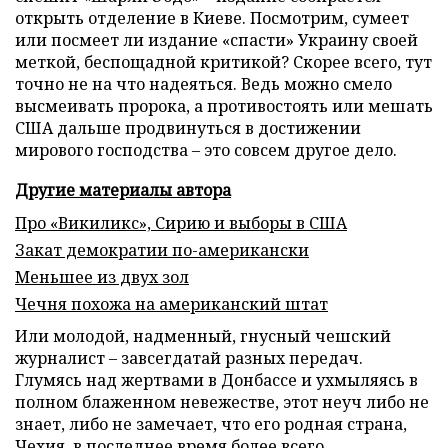
открыть отделение в Киеве. Посмотрим, сумеет
или посмеет ли издание «спасти» Украину своей
меткой, беспощадной критикой? Скорее всего, тут
точно не на что надеяться. Ведь
можно смело
высмеивать пророка,
а противостоять или мешать
США дальше продвинуться в достижении
мирового господства – это совсем другое дело.
Другие материалы автора
Про «Викиликс», Сирию и выборы в США
Закат демократии по-американски
Меньшее из двух зол
Чечня похожа на американский штат
Или молодой, надменный, гнусный чешский
журналист – завсегдатай разных передач.
Глумясь над жертвами в Донбассе и ухмыляясь в
полном блаженном невежестве, этот неуч либо не
знает, либо не замечает, что его родная страна,
Чехия, в последнее время более всего