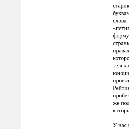
стари
буквам
слова
«пятиэ
форму
страны
правах
которо
телека
юноше
проект
Рейтин
пробе
же по
которы
У нас