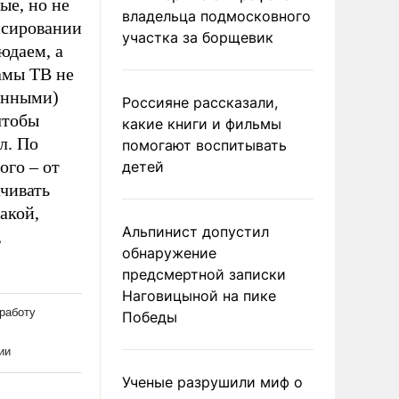
ые, но не
владельца подмосковного
ансировании
участка за борщевик
юдаем, а
амы ТВ не
енными)
Россияне рассказали,
чтобы
какие книги и фильмы
л. По
помогают воспитывать
ого – от
детей
ачивать
акой,
Альпинист допустил
,
обнаружение
предсмертной записки
Наговицыной на пике
Победы
Ученые разрушили миф о