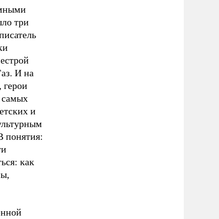
омными
ыло три
писатель
ки
пестрой
аз. И на
, герои
х самых
детских и
культурным
В понятия:
ти
ься: как
мы,
енной