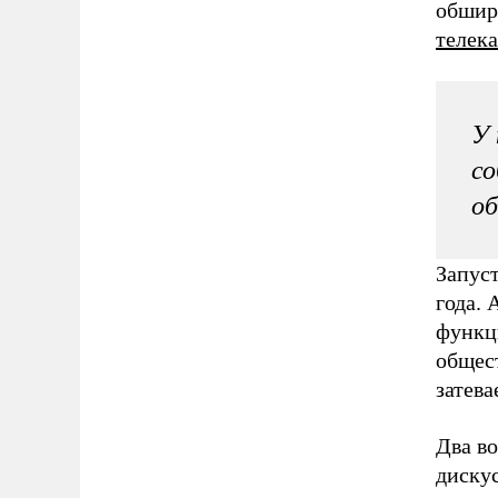
обшир
телек
У 
со
об
Запус
года. 
функц
общест
затева
Два в
дискус