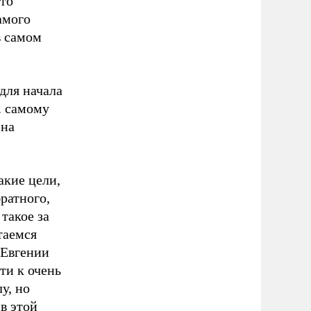
что
амого
в самом
для начала
. самому
 на
акие цели,
ратного,
такое за
таемся
 Евгении
ти к очень
у, но
в этой