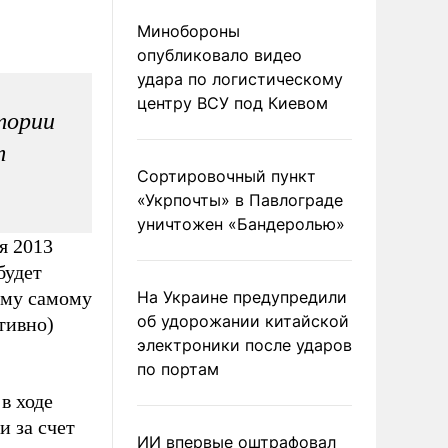
Минобороны
опубликовало видео
удара по логистическому
центру ВСУ под Киевом
тории
т
Сортировочный пункт
«Укрпочты» в Павлограде
уничтожен «Бандеролью»
я 2013
будет
ому самому
На Украине предупредили
об удорожании китайской
ативно)
электроники после ударов
по портам
в ходе
и за счет
ИИ впервые оштрафовал