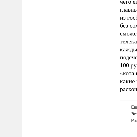
чего е
главны
из гос
без с
сможе
телека
кажды
подсче
100 ру
«кота 
какие
раскош