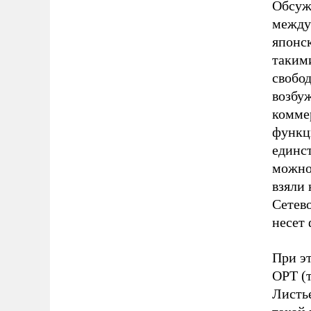
Обсуж
между
японск
такими
свобо
возбу
комме
функц
единс
можно
взяли 
Сетев
несет
При эт
ОРТ (т
Листь