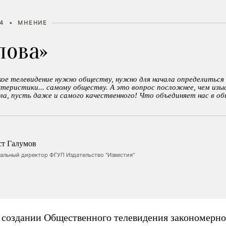
34
•
МНЕНИЕ
лова»
ое телевидение нужно обществу, нужно для начала определиться
теристики... самому обществу. А это вопрос посложнее, чем изы
ла, пусть даже и самого качественного! Что объединяет нас в о
ст Галумов
ральный директор ФГУП Издательство "Известия"
о создании Общественного телевидения закономерно