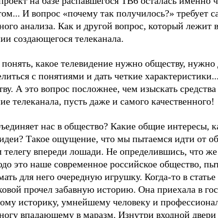
проект на базе распавшегося ТВ6 осталась именно 
ом... И вопрос «почему так получилось?» требует с
ного анализа. Как и другой вопрос, который лежит 
нии создающегося телеканала.
понять, какое телевидение нужно обществу, нужно 
литься с понятиями и дать четкие характеристики..
ву. А это вопрос посложнее, чем изыскать средства
ие телеканала, пусть даже и самого качественного!
ъединяет нас в общество? Какие общие интересы, к
идеи? Такое ощущение, что мы пытаемся идти от об
 телегу впереди лошади. Не определившись, что же 
юдо это наше современное российское общество, пы
ать для него очередную игрушку. Когда-то в статье
овой прочел забавную историю. Она приехала в гос
ому историку, умнейшему человеку и профессионал
ногу впадающему в маразм. Изнутри входной двери 