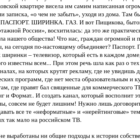
ковской квартире висела им самим написанная огр
и записка, «о чем не забыть», уходя из дома. Там б
. ПАСПОРТ. ШИРИНКА. ГАЗ. И вот Пищикова, быто
тажной России», восхитилась: да это же практичес
ла нашего общества! Что нас, граждан огромной и 
, на сегодня по-настоящему объединяет? Паспорт. Г
 ширинки – телевизор, который есть в каждом доме
го известны всем... При этом речь шла как раз о те
налах, на которых крутят рекламу, где не увидишь 
ских программ, где нет места образовательным и 
ам, где правят бал священные для коммерческого Т
г и Формат.. И создать канал, который восполнит э
лы, совсем не будет лишним! Нужно лишь договорит
давать все те «неформатные» и «нерейтинговые» те
х так мало на российском ТВ.
 не выработаны ни общие подходы к истории собств