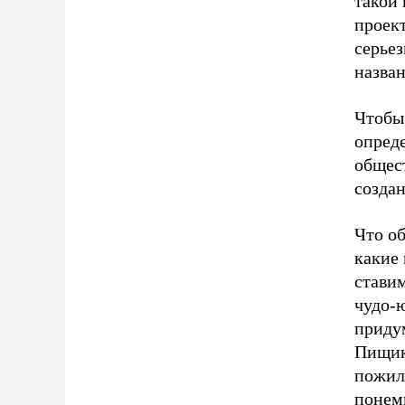
такой 
проект
серьез
назва
Чтобы 
опреде
общест
создан
Что об
какие 
ставим
чудо-
придум
Пищик
пожил
понем