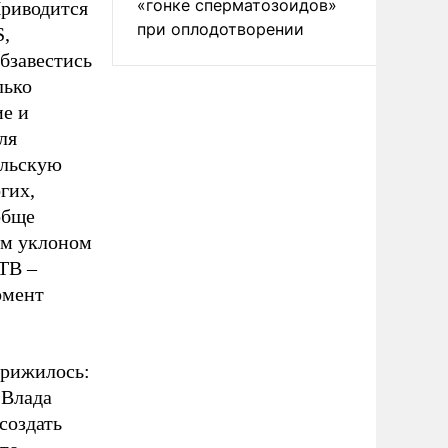
«гонке сперматозоидов»
Приводится
при оплодотворении
S,
бзавестись
лько
ие и
ля
ельскую
гих,
обще
им уклоном
ТВ –
омент
прижилось:
 Влада
создать