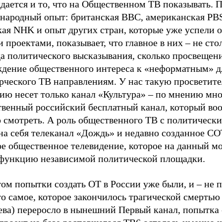
дается и то, что на Общественном ТВ показывать. 
народный опыт: британская ВВС, американская PB
ая NHK и опыт других стран, которые уже успели о
 проектами, показывает, что главное в них – не сто
да политического высказывания, сколько просвещен
ждение общественного интереса к «неформатным» д
рческого ТВ направлениям. У нас такую просветит
ию несет только канал «Культура» – по мнению мно
твенный российский бесплатный канал, который во
 смотреть. А роль общественного ТВ с политическ
на себя телеканал «Дождь» и недавно созданное СО
ое общественное телевидение, которое на данный м
 функцию независимой политической площадки.
ом попытки создать ОТ в России уже были, и – не 
о самое, которое закончилось трагической смертью
ева) переросло в нынешний Первый канал, попытка 