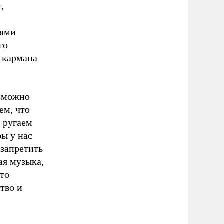
,
иями
го
о кармана
озможно
ем, что
 ругаем
ры у нас
 запретить
ая музыка,
-то
тво и