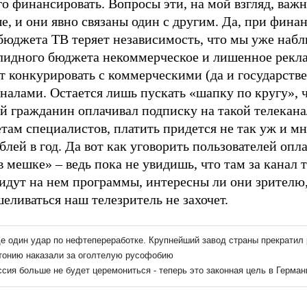
го финансировать. Вопросы эти, на мой взгляд, важн
е, и они явно связаны один с другим. Да, при фин
бюджета ТВ теряет независимость, что мы уже набл
олидного бюджета некоммерческое и лишенное рекл
т конкурировать с коммерческими (да и государств
налами. Остается лишь пускать «шапку по кругу», 
й гражданин оплачивал подписку на такой телекана
там специалистов, платить придется не так уж и мн
блей в год. Да вот как уговорить пользователей опл
в мешке» – ведь пока не увидишь, что там за канал т
 идут на нем программы, интересны ли они зрителю
еливаться наш телезритель не захочет.