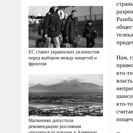
страны
разре
Разоб
общес
телека
придет
ЕС ставит украинских уклонистов
Нам, 
перед выбором между нищетой и
фронтом
привес
кто-т
власть
непри
шансо
кто-то
считае
пощеч
Матвиенко допустила
рекомендацию россиянам
отказаться от поездок в Армению