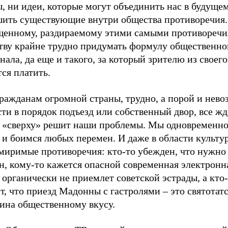
, ни идеи, которые могут объединить нас в будущем
шить существующие внутри общества противоречия.
щенному, раздираемому этими самыми противореч
тву крайне трудно придумать формулу общественно
нала, да еще и такого, за который зрителю из своег
ся платить.
гражданам огромной страны, трудно, а порой и нев
ти в порядок подъезд или собственный двор, все жд
о «сверху» решит наши проблемы. Мы одновременно
 и боимся любых перемен. И даже в области культу
миримые противоречия: кто-то убежден, что нужно
н, кому-то кажется опасной современная электронн
 органически не приемлет советской эстрады, а кто
т, что приезд Мадонны с гастролями – это святотатс
ина общественному вкусу.