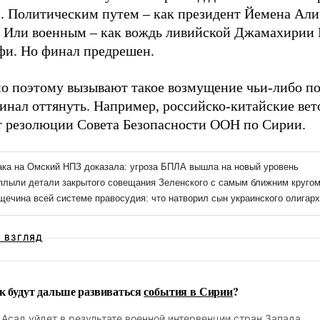
и. Политическим путем – как президент Йемена Али
. Или военным – как вождь ливийской Джамахирии
фи. Но финал предрешен.
о поэтому вызывают такое возмущение чьи-либо п
инал оттянуть. Например, российско-китайские вет
т резолюции Совета Безопасности ООН по Сирии.
Ш ВЗГЛЯД
к будут дальше развиваться
события в Сирии
?
Асад уйдет в результате военной интервенции стран Запада