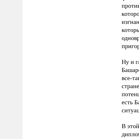
проти
которо
изгна
котор
однов
приго
Ну и г
Башар
все-т
стране
потен
есть Б
ситуа
В этой
диплом