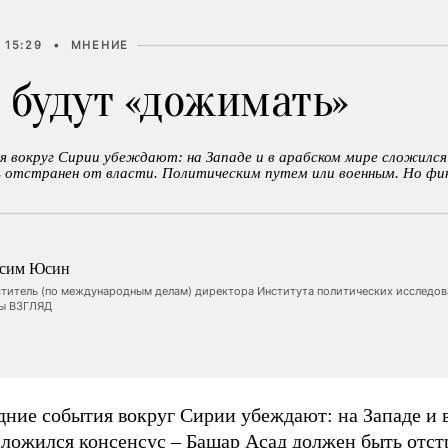
 15:29
•
МНЕНИЕ
 будут «дожимать»
 вокруг Сирии убеждают: на Западе и в арабском мире сложился
 отстранен от власти. Политическим путем или военным. Но фин
сим Юсин
ститель (по международным делам) директора Института политических исследов
ты ВЗГЛЯД
дние события вокруг Сирии убеждают: на Западе и 
сложился консенсус – Башар Асад должен быть отст