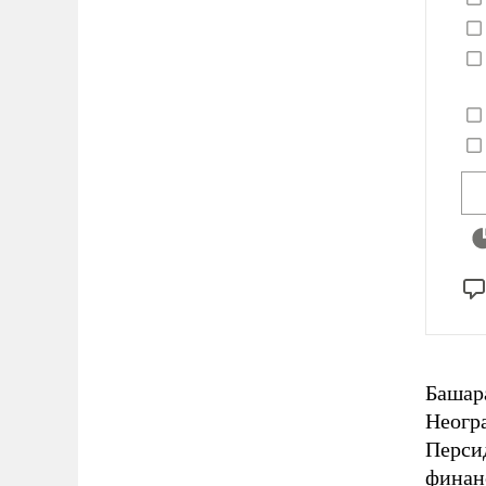
Башара
Неогр
Персид
финан