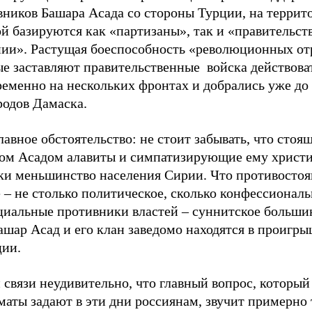
вников Башара Асада со стороны Турции, на террит
й базируются как «партизаны», так и «правительств
нии». Растущая боеспособность «революционных от
ые заставляют правительственные войска действова
ременно на нескольких фронтах и добрались уже до
родов Дамаска.
лавное обстоятельство: не стоит забывать, что стоящ
ом Асадом алавиты и симпатизирующие ему христи
аки меньшинство населения Сирии. Что противостоя
 – не столько политическое, сколько конфессиональ
циальные противники властей – суннитское большин
ашар Асад и его клан заведомо находятся в проигр
ции.
 связи неудивительно, что главный вопрос, который
аты задают в эти дни россиянам, звучит примерно 