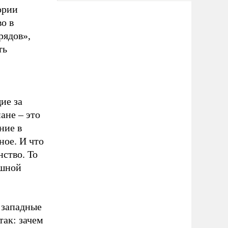
ории
о в
рядов»,
ть
ие за
ане – это
ние в
ное. И что
ство. То
ышной
 западные
так: зачем