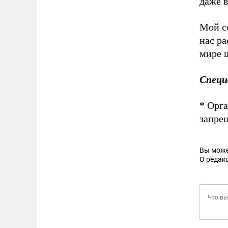
даже 
Мой со
нас ра
мире 
Специ
* Орг
запре
Вы може
О редак