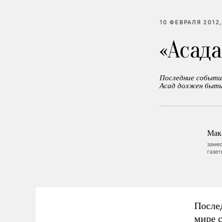
10 ФЕВРАЛЯ 2012,
«Асада
Последние события
Асад должен быть
Мак
заме
газе
После
мире 