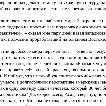
чередной раз делаете ставку на уходящую натуру, на
й все равно лишится власти – не через месяц, так ч
дь теряете симпатии арабского мира. Завтрашнее п
ких лидеров не простит вам поддержку дискредити
равителей», – сказал мне пару дней назад западное
тик, полжизни проработавший на Ближнем Востоке.
тии арабского мира переменчивы, – ответил я ему.
трите на тех же египтян. Сегодня они проклинают 
т его казни, но лет через пять, когда «Братья-мусу
ты проявят себя во всей красе, еще вспомнят его д
. И поймут, что не такой уж «диктаторский» режим
Думаете, в долгосрочной перспективе американцы в
как в одну секунду сдали человека, который 30 лет б
 союзником? Да, скорее всего, Асада свергнут, но 
ут знать, что Москва не отворачивается от своих па