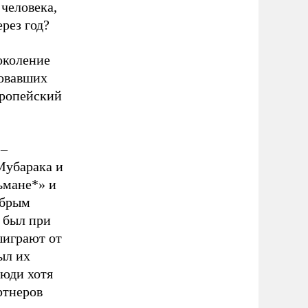
 человека,
ерез год?
околение
ровавших
вропейский
 –
Мубарака и
льмане*» и
обрым
 был при
ыиграют от
ыл их
люди хотя
ртнеров