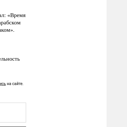
ал: «Время
 арабском
аком».
ельность
ись
на сайте.