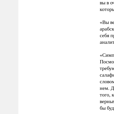
вы в о
которы
«Вы ве
арабс
себя п
анали
«Симпа
Посмо
требую
салафи
словом
нем. 
того, 
верным
бы буд