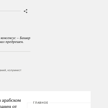
 консенсус – Башар
ал предрешен.
аний, колумнист
в арабском
ГЛАВНОЕ
ранен от