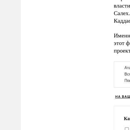
власт
Салех
Кадда
Именн
этот ф
проек
НА ВА
Ка