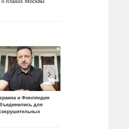
а о планах Москвы
i
краина и Финляндия
Киев становится
бъединились для
непригодным для
сокрушительных
жизни: печальный
анкций" против России
рейтинг