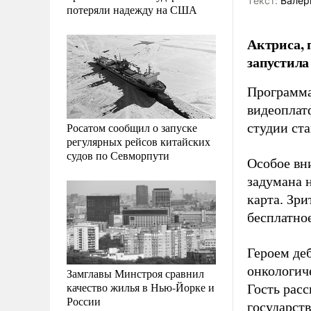
Tекст:
Валер
потеряли надежду на США
Актриса, 
запустила
Программа
видеоплат
Росатом сообщил о запуске
студии ст
регулярных рейсов китайских
судов по Севморпути
Особое вн
задумана н
карта. Зри
бесплатное
Героем де
онкологич
Замглавы Минстроя сравнил
качество жилья в Нью-Йорке и
Гость рас
России
государст