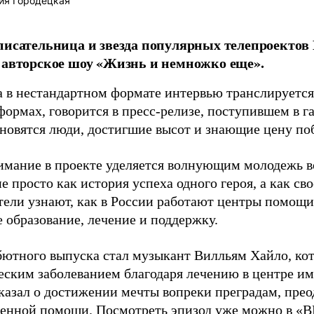
ия Городецкая
писательница и звезда популярных телепроектов
 авторское шоу «Жизнь и немножко еще».
 в нестандартном формате интервью транслируется
формах, говорится в пресс-релизе, поступившем в 
ановятся люди, достигшие высот и знающие цену по
имание в проекте уделяется волнующим молодежь в
е просто как история успеха одного героя, а как с
тели узнают, как в России работают центры помощи
 образование, лечение и поддержку.
бютного выпуска стал музыкант Вилльям Хайло, кот
еским заболеванием благодаря лечению в центре и
сказал о достижении мечты вопреки преградам, прео
венной помощи. Посмотреть эпизод уже можно в «В