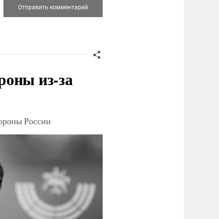
роны из-за
тороны России