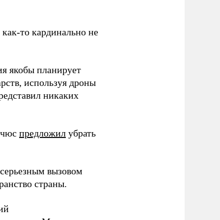
з как-то кардинально не
ия якобы планирует
рств, используя дроны
представил никаких
ичюс
предложил
убрать
серьезным вызовом
ранство страны.
ий