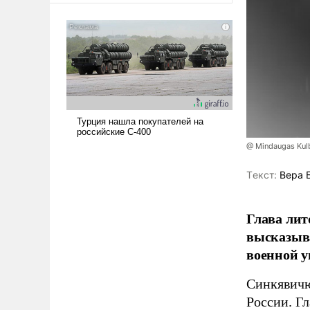
@ Mindaugas Kul
Tекст:
Вера 
Глава лит
высказыв
военной у
Синкявичю
России. Гл