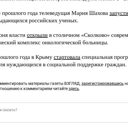
е прошлого года телеведущая Мария Шахова
запуст
выдающихся российских ученых.
юня власти
открыли
в столичном «Сколково» совре
ческий комплекс онкологической больницы.
ошлого года в Крыму
стартовала
специальная прогр
для нуждающихся в социальной поддержке граждан.
омментировать материалы газеты ВЗГЛЯД,
зарегистрировавшись
на
отношению к комментариям читайте
здесь
.