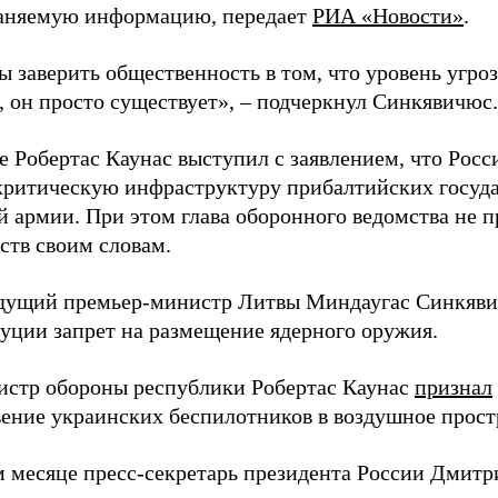
аняемую информацию, передает
РИА «Новости»
.
ы заверить общественность в том, что уровень угро
, он просто существует», – подчеркнул Синкявичюс.
е Робертас Каунас выступил с заявлением, что Росс
 критическую инфраструктуру прибалтийских госуда
й армии. При этом глава оборонного ведомства не 
ств своим словам.
дущий премьер-министр Литвы Миндаугас Синкяв
туции запрет на размещение ядерного оружия.
истр обороны республики Робертас Каунас
признал
ение украинских беспилотников в воздушное прост
 месяце пресс-секретарь президента России Дмитр