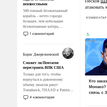
адаптироваться.
Песков
на
неизвестными
атаковать
500-тонный безэкипажный
корабль – нечто гораздо
КОММЕНТАРИ
большее, чем небольшие
безэкипажные катера,
применение которых уже
1 комментарий
стало обыденностью. Задача по
созданию такого корабля очень
сложна и амбициозна. Однако
и ее реализация радикально
Борис Джерелиевский
поднимет наши боевые
Сможет ли Пентагон
возможности.
перестроить ВПК США
Только для того, чтобы
вернуться к довоенному
Кто зака
объему запасов ракет
Монако?
Tomahawk, THAAD и Patriot
связь с 
США потребуется более трех
4 комментария
лет. Даже небольшая война с
Ираном опустошила