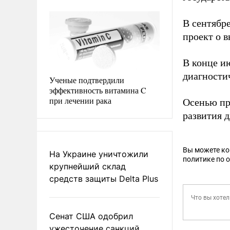
В сентябр
проект о 
В конце и
диагности
Ученые подтвердили
эффективность витамина C
при лечении рака
Осенью пр
развития 
Вы можете к
На Украине уничтожили
политике по 
крупнейший склад
средств защиты Delta Plus
Сенат США одобрил
ужесточение санкций