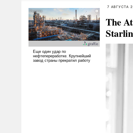
американские арсеналы.
7 АВГУСТА 2
Сложившаяся ситуация
The At
означает многолетний период
уязвимости США, например,
Starli
перед Китаем.