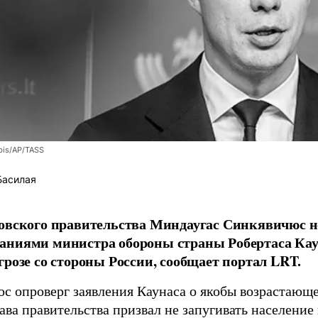
bis/AP/TASS
Басилая
овского правительства Миндаугас Синкявичюс не
аниями министра обороны страны Робертаса Кау
грозе со стороны России, сообщает портал LRT.
с опроверг заявления Каунаса о якобы возрастающе
ава правительства призвал не запугивать население