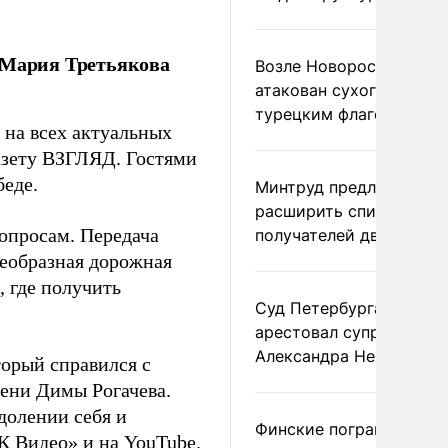
 Мария Третьякова
Возле Новороссийска
атакован сухогруз под
турецким флагом
 на всех актуальных
газету ВЗГЛЯД. Гостями
беде.
Минтруд предложил
расширить список
опросам. Передача
получателей двух пенс
воеобразная дорожная
, где получить
Суд Петербурга заочно
арестовал супругу
Александра Невзорова
орый справился с
мени Димы Рогачева.
долении себя и
Финские пограничники
К Видео» и на YouTube.