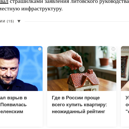
звал
страшилками заявления литовского руководств
 местную инфраструктуру.
И (15)
▼
i
i
зал взрыв в
Где в России проще
У
 Появилась
всего купить квартиру:
о
Зеленским
неожиданный рейтинг
"
с