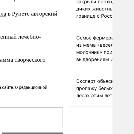
закрыли проходы для
диких животных на
ила
в Рунете авторский
границе с Россией
менный лечебно-
Семье фермера Уолкер
из мема «веселый
молочник» пригрозили
амма творческого
выдворением из Росси
Эксперт объяснил
 сайте. О редакционной
пропажу белых грибов 
лесах этим летом