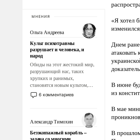
распростр
МНЕНИЯ
«Я хотел б
изменился
Ольга Андреева
Культ психотравмы
Днем ране
разрушает и человека, и
атаковать
народ
украинско
Обиды на этот жестокий мир,
доказатель
разрушающий нас, таких
хрупких и ранимых,
В июне бу
становятся новым культом,
постепенно вытесняя и
из консти
6 комментариев
отменяя традиционное
требование к человеку – быть
В мае мин
мужественным и твердым под
проникнов
ударами судьбы, брать на себя
Александр Тимохин
ответственность, помогать
Безэкипажный корабль –
В прошлом
слабым, идти вперед и
задача со многими