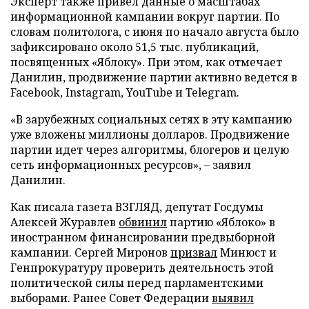
Эксперт также привел данные о масштабах
информационной кампании вокруг партии. По
словам политолога, с июня по начало августа было
зафиксировано около 51,5 тыс. публикаций,
посвященных «Яблоку». При этом, как отмечает
Данилин, продвижение партии активно ведется в
Facebook, Instagram, YouTube и Telegram.
«В зарубежных социальных сетях в эту кампанию
уже вложены миллионы долларов. Продвижение
партии идет через алгоритмы, блогеров и целую
сеть информационных ресурсов», – заявил
Данилин.
Как писала газета ВЗГЛЯД, депутат Госдумы
Алексей Журавлев
обвинил
партию «Яблоко» в
иностранном финансировании предвыборной
кампании. Сергей Миронов
призвал
Минюст и
Генпрокуратуру проверить деятельность этой
политической силы перед парламентскими
выборами. Ранее Совет Федерации
выявил