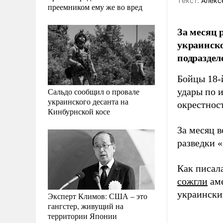
Tекст:
Алекс
преемником ему же во вред
За месяц 
украинско
подразде
Бойцы 18-
Сальдо сообщил о провале
удары по 
украинского десанта на
окрестнос
Кинбурнской косе
За месяц 
разведки 
Как писал
сожгли
аме
украински
Эксперт Климов: США – это
гангстер, живущий на
территории Японии