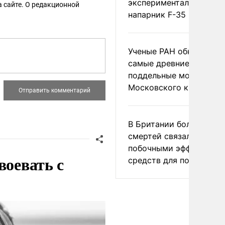
экспериментальный др
 сайте. О редакционной
напарник F-35
Ученые РАН обнаружил
самые древние
поддельные монеты
Московского княжеств
В Британии более ста
смертей связали с
побочными эффектами
воевать с
средств для похудения