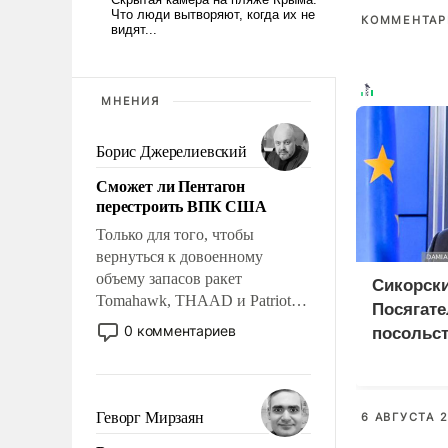
КОММЕНТАРИ
МНЕНИЯ
Борис Джерелиевский
Сможет ли Пентагон
перестроить ВПК США
Только для того, чтобы
вернуться к довоенному
объему запасов ракет
Сикорски
Tomahawk, THAAD и Patriot
Посягате
США потребуется более трех
0 комментариев
посольст
лет. Даже небольшая война с
грозит 
Ираном опустошила
дипотно
американские арсеналы.
Сложившаяся ситуация
Геворг Мирзаян
6 АВГУСТА 2
означает многолетний период