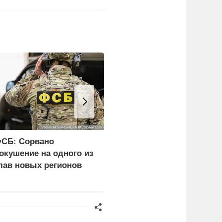
СБ: Сорвано
Рубль начал слабеть от
окушение на одного из
сверхдоходов
лав новых регионов