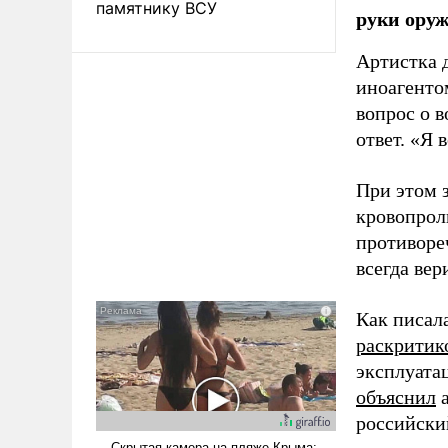
памятнику ВСУ
руки оруж
Артистка 
иноагентом
вопрос о 
ответ. «Я 
При этом з
кровопрол
противоре
всегда вер
Как писал
раскритик
эксплуата
объяснил
а
российски