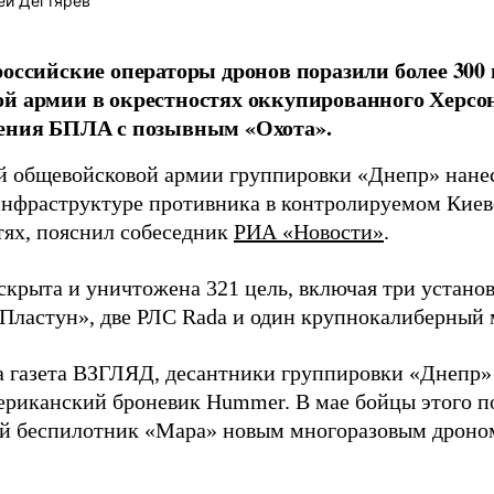
ей Дегтярёв
российские операторы дронов поразили более 300
й армии в окрестностях оккупированного Херсо
ления БПЛА с позывным «Охота».
й общевойсковой армии группировки «Днепр» нане
инфраструктуре противника в контролируемом Киев
тях, пояснил собеседник
РИА «Новости»
.
вскрыта и уничтожена 321 цель, включая три устан
«Пластун», две РЛС Rada и один крупнокалиберный 
а газета ВЗГЛЯД, десантники группировки «Днепр
риканский броневик Hummer. В мае бойцы этого п
й беспилотник «Мара» новым многоразовым дроно