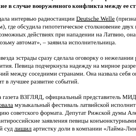
ие в случае вооруженного конфликта между ее ст
дала интервью радиостанции
Deutsche Welle
(призна
), где обсудила гипотетическое столкновение двух 
возможных действиях при нападении на Латвию, она
возьму автомат», – заявила исполнительница.
везда эстрады сразу сделала оговорку о нежелании
ития. Певица подчеркнула надежду на мирное раз
чий между соседними странами. Она назвала себя 
ит в лучшее развитие событий.
а газета ВЗГЛЯД, официальный представитель МИД
овала
музыкальный фестиваль латвийской исполнит
цию советского формата. Депутат Рижской думы Ал
нтироссийские заявления певицы конъюнктурными
й суд
лишил
артистку доли в компании «Лайма-Люк