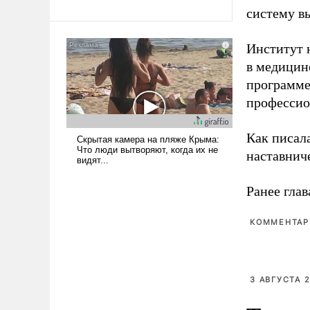
революционных изменений.
систему в
То, что несколько лет назад
было образом для
псевдонаучной фантастики,
Институт 
стало всерьез обсуждаемой
в медицине
идеей.
программе
профессио
Как писал
наставнич
Ранее глав
КОММЕНТАРИ
3 АВГУСТА 2