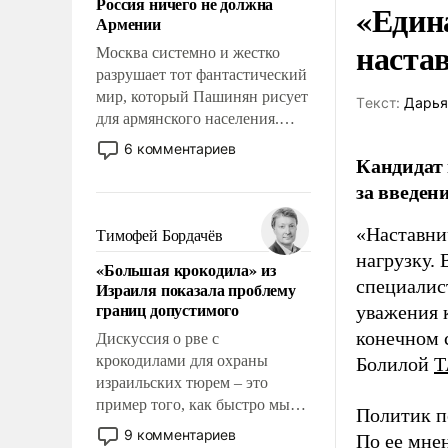
Россия ничего не должна
«Един
уязвимости США, например,
Армении
перед Китаем.
наста
Москва системно и жестко
разрушает тот фантастический
мир, который Пашинян рисует
Tекст:
Дарья
для армянского населения.
Мир, где этому населению все
6 комментариев
Кандидат 
должны просто по
определению, где его
за введен
политические прожекты будут
беспрекословно оплачиваться
«Наставни
Тимофей Бордачёв
за счет российских
нагрузку. 
«Большая крокодила» из
налогоплательщиков и где за
специалис
Израиля показала проблему
свои поступки не нужно
границ допустимого
уважения к
отвечать.
конечном с
Дискуссия о рве с
крокодилами для охраны
Болилой
Т
израильских тюрем – это
пример того, как быстро мы
Политик п
двигаемся по пути
9 комментариев
По ее мне