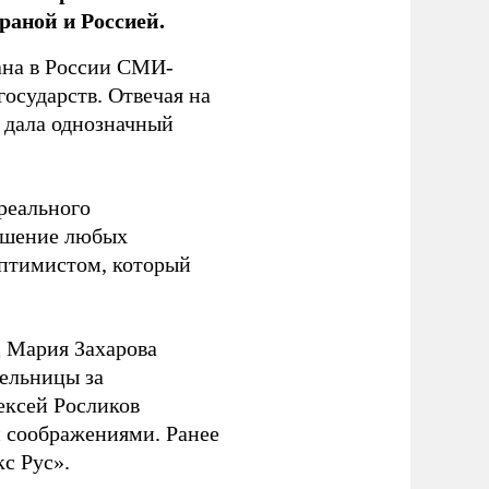
раной и Россией.
на в России СМИ-
государств. Отвечая на
 дала однозначный
 реального
решение любых
оптимистом, который
 Мария Захарова
ельницы за
ексей Росликов
 соображениями. Ранее
с Рус».