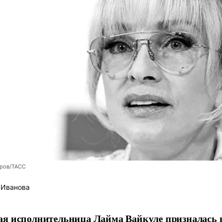
оров/ТАСС
 Иванова
я исполнительница Лайма Вайкуле призналась в