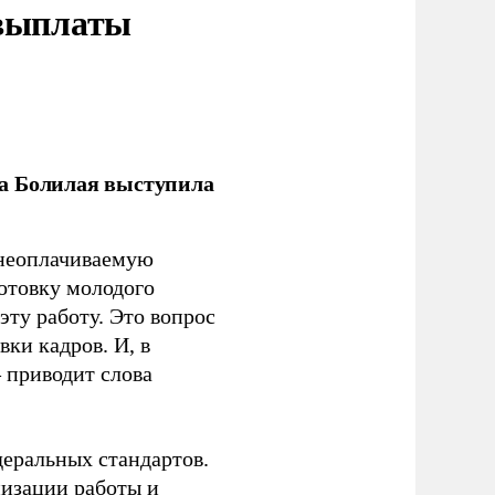
 выплаты
ла Болилая выступила
 неоплачиваемую
готовку молодого
ту работу. Это вопрос
ки кадров. И, в
– приводит слова
еральных стандартов.
низации работы и