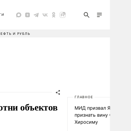
ТИ
НЕФТЬ И РУБЛЬ
ГЛАВНОЕ
отни объектов
МИД призвал Японию
признать вину США за
Хиросиму