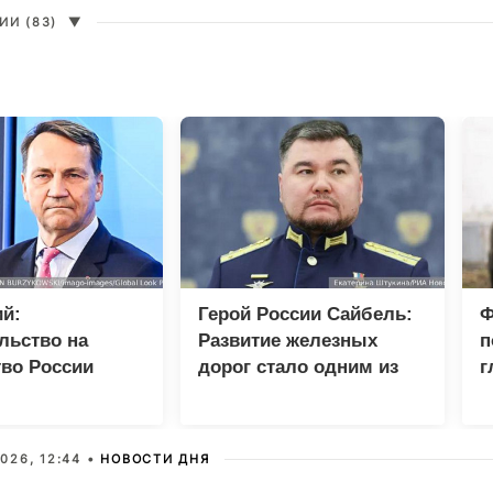
И (83)
▼
й:
Герой России Сайбель:
Ф
льство на
Развитие железных
п
во России
дорог стало одним из
г
разрывом
приоритетов Народной
шений
программы ЕР
026, 12:44 •
НОВОСТИ ДНЯ