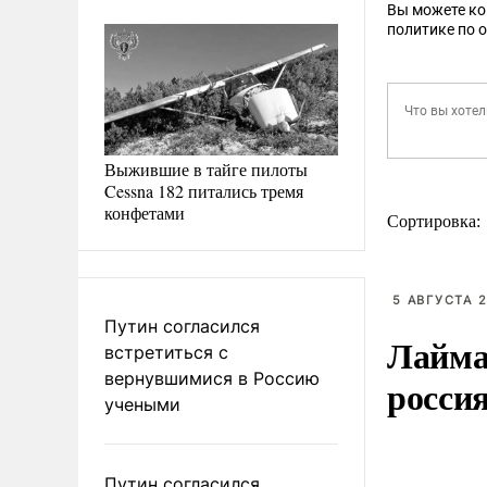
Вы можете к
политике по 
Выжившие в тайге пилоты
Cessna 182 питались тремя
конфетами
Сортировка:
5 АВГУСТА 2
Путин согласился
Лайма 
встретиться с
вернувшимися в Россию
росси
учеными
Путин согласился