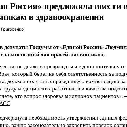
ая Россия» предложила ввести
вникам в здравоохранении
 Григоренко
в депутаты Госдумы от «Единой России» Людми
ие компенсаций для врачей-наставников.
чество не должно превращаться в дополнительную
Врач, который берет на себя ответственность за под
та, должен получать справедливую компенсацию за э
 труду медицинских работников и качества подготов
чете, это вопрос здоровья миллионов пациентов», 
АСС
.
одчеркнула необходимость утверждения единых фед
нию, важно законодательно закрепить порядок орга