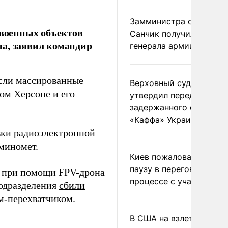
Замминистра обороны
 военных объектов
Санчик получил звание
на, заявил командир
генерала армии
сли массированные
Верховный суд Швеции
ом Херсоне и его
утвердил передачу
задержанного сухогруз
«Каффа» Украине
овки радиоэлектронной
миномет.
Киев пожаловался на
паузу в переговорном
» при помощи FPV-дрона
процессе с участием 
одразделения
сбили
м-перехватчиком.
В США на взлете разби