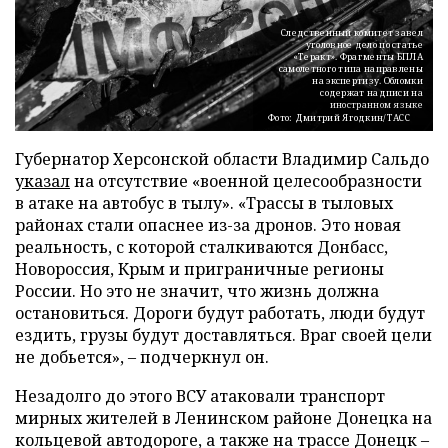
Следственный комитет завел
уголовное дело по статье
«Теракт». Фрагменты БПЛА
самолетного типа направлены
на экспертизу. Обломки
содержат надписи на
иностранном языке
Фото: Дмитрий Ягодкин/ТАСС
Губернатор Херсонской области Владимир Сальдо
указал
на отсутствие «военной целесообразности
в атаке на автобус в тылу». «Трассы в тыловых
районах стали опаснее из-за дронов. Это новая
реальность, с которой сталкиваются Донбасс,
Новороссия, Крым и приграничные регионы
России. Но это не значит, что жизнь должна
остановиться. Дороги будут работать, люди будут
ездить, грузы будут доставляться. Враг своей цели
не добьется», – подчеркнул он.
Незадолго до этого ВСУ атаковали транспорт
мирных жителей в Ленинском районе Донецка на
кольцевой автодороге, а также на трассе Донецк –