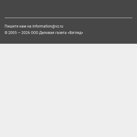
Пишите нам на
information@vz.ru
© 2005 — 2026 ООО Деловая газета «Взгляд»