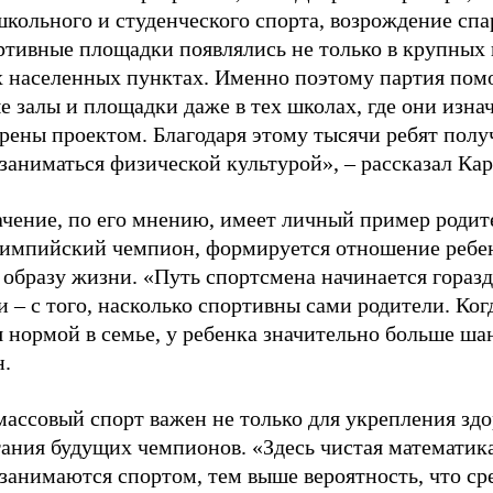
школьного и студенческого спорта, возрождение спа
ртивные площадки появлялись не только в крупных г
 населенных пунктах. Именно поэтому партия помо
е залы и площадки даже в тех школах, где они изна
рены проектом. Благодаря этому тысячи ребят пол
заниматься физической культурой», – рассказал Ка
ачение, по его мнению, имеет личный пример родит
лимпийский чемпион, формируется отношение ребен
 образу жизни. «Путь спортсмена начинается гораз
 – с того, насколько спортивны сами родители. Ког
я нормой в семье, у ребенка значительно больше ша
н.
ассовый спорт важен не только для укрепления здо
тания будущих чемпионов. «Здесь чистая математик
 занимаются спортом, тем выше вероятность, что ср