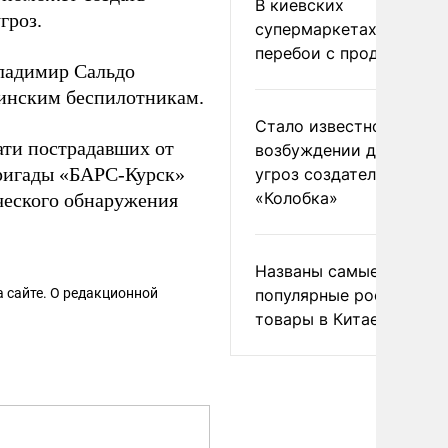
В киевских
гроз.
супермаркетах началис
перебои с продуктами
Владимир Сальдо
аинским беспилотникам.
Стало известно о
ти пострадавших от
возбуждении дела из-з
бригады «БАРС-Курск»
угроз создателям
«Колобка»
ческого обнаружения
Названы самые
 сайте. О редакционной
популярные российски
товары в Китае