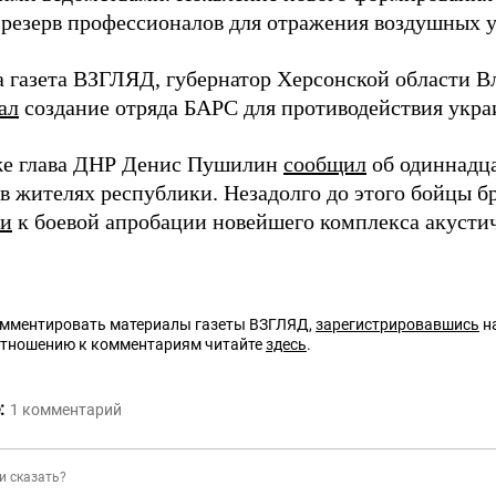
резерв профессионалов для отражения воздушных у
а газета ВЗГЛЯД, губернатор Херсонской области 
ал
создание отряда БАРС для противодействия укр
же глава ДНР Денис Пушилин
сообщил
об одиннадца
ов жителях республики. Незадолго до этого бойцы 
ли
к боевой апробации новейшего комплекса акусти
омментировать материалы газеты ВЗГЛЯД,
зарегистрировавшись
на
отношению к комментариям читайте
здесь
.
:
1
комментарий