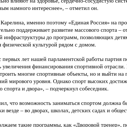
ьно влияют на здоровье, сердечно-сосудистую сист
ным намного интереснее», – отметил он.
 Карелина, именно поэтому «Единая Россия» на пр
ельно поддерживает развитие массового спорта – о
й инфраструктуры до программ, позволяющих детя
я физической культурой рядом с домом.
с первых лет нашей парламентской работы партия п
ь увеличения финансирования спортивной отрасли. 
строить многие спортивные объекты, но и выйти на 
ний мирового уровня. Однако спорт высоких достиж
о спорта и двора», – подчеркнул собеседник.
ил, что возможность заниматься спортом должна б
и везде – во дворах, школах, детских садах и обще
лжаем такие программы, как «Дворовой тренер», п