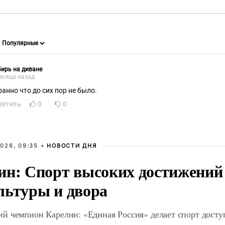
ирь на диване
есяца назад
ранно что до сих пор не было.
ветить
0
0
026, 09:35 •
НОВОСТИ ДНЯ
ин: Спорт высоких достижений 
льтуры и двора
й чемпион Карелин: «Единая Россия» делает спорт дост