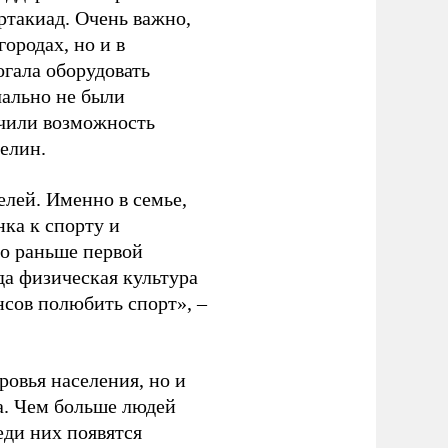
ртакиад. Очень важно,
ородах, но и в
гала оборудовать
чально не были
учили возможность
релин.
елей. Именно в семье,
ка к спорту и
до раньше первой
да физическая культура
нсов полюбить спорт», –
ровья населения, но и
а. Чем больше людей
еди них появятся