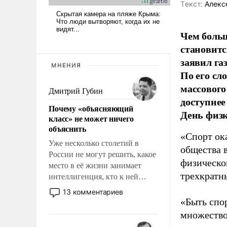
Tекст:
Алекс
Чем больш
становитс
заявил г
МНЕНИЯ
По его сл
массового
Дмитрий Губин
доступнее
Почему «объясняющий
День физ
класс» не может ничего
объяснить
«Спорт ока
Уже несколько столетий в
общества 
России не могут решить, какое
физическо
место в её жизни занимает
трехкратн
интеллигенция, кто к ней
принадлежит, а кого из неё
13 комментариев
исключили с правом
«Быть спо
восстановления и без оного. И
множество
чем она отличается от просто