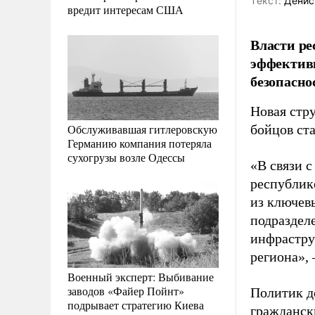
Tекст:
Денис
вредит интересам США
Власти ре
эффективн
безопасно
Новая стр
Обслуживавшая гитлеровскую
бойцов ст
Германию компания потеряла
сухогрузы возле Одессы
«В связи 
республик
из ключев
подраздел
инфрастру
региона»,
Военный эксперт: Выбивание
заводов «Файер Пойнт»
Политик до
подрывает стратегию Киева
гражданск