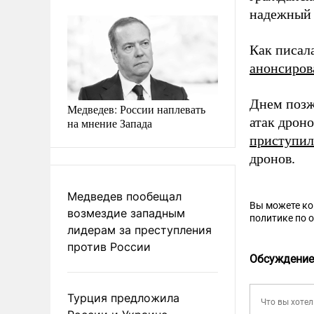
надежный 
Как писал
анонсиров
Днем поз
Медведев: России наплевать
атак дрон
на мнение Запада
приступи
дронов.
Медведев пообещал
Вы можете к
возмездие западным
политике по 
лидерам за преступления
против России
Обсуждение
Турция предложила