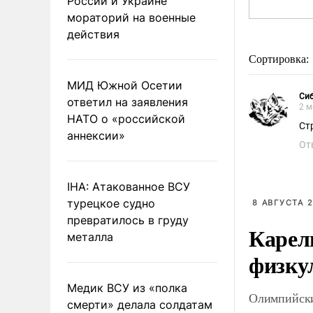
России и Украине
мораторий на военные
действия
Сортировка:
МИД Южной Осетии
Сиб
ответил на заявления
2 м
НАТО о «российской
Ст
аннексии»
От
IHA: Атакованное ВСУ
турецкое судно
8 АВГУСТА 2
превратилось в груду
Карел
металла
физку
Медик ВСУ из «полка
Олимпийски
смерти» делала солдатам