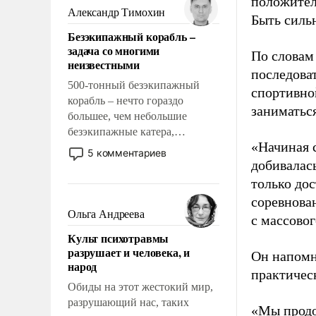
положител
образованных людей. Иногда
Александр Тимохин
Быть силь
казалось, что эти вопросы
Безэкипажный корабль –
решены раз и навсегда, но –
задача со многими
нет, не решены.
По словам
неизвестными
последоват
500-тонный безэкипажный
спортивно
корабль – нечто гораздо
заниматьс
большее, чем небольшие
безэкипажные катера,
«Начиная 
применение которых уже
5 комментариев
стало обыденностью. Задача по
добивалас
созданию такого корабля очень
только до
сложна и амбициозна. Однако
соревнова
и ее реализация радикально
Ольга Андреева
с массовог
поднимет наши боевые
Культ психотравмы
возможности.
разрушает и человека, и
Он напомн
народ
практическ
Обиды на этот жестокий мир,
разрушающий нас, таких
«Мы продо