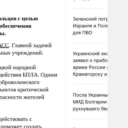
ольцев с целью
Зеленский потребовал 
обеспечения
Израиля и Польши рак
ры.
для ПВО
АСС
. Главной задачей
льных учреждений.
Украинский эксперт
заявил о приближении
ецкой народной
армии России к
Краматорску и Славянс
одействия БПЛА. Одним
обровольческого
ъектов критической
Посла Украины вызвали
опасности жителей
МИД Болгарии из-за
рухнувшего беспилотни
действовать с
 поможет создать