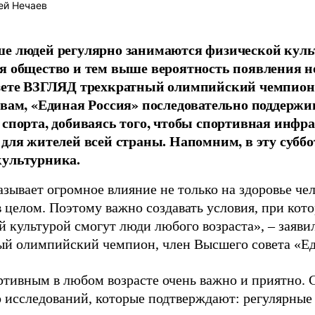
ей Нечаев
е людей регулярно занимаются физической культ
я общество и тем выше вероятность появления 
азете ВЗГЛЯД трехкратный олимпийский чемпион
овам, «Единая Россия» последовательно поддержи
 спорта, добиваясь того, чтобы спортивная инфр
 для жителей всей страны. Напомним, в эту суббо
культурника.
зывает огромное влияние не только на здоровье чел
в целом. Поэтому важно создавать условия, при кот
й культурой смогут люди любого возраста», – заяви
ый олимпийский чемпион, член Высшего совета «Е
ртивным в любом возрасте очень важно и приятно. 
 исследований, которые подтверждают: регулярные