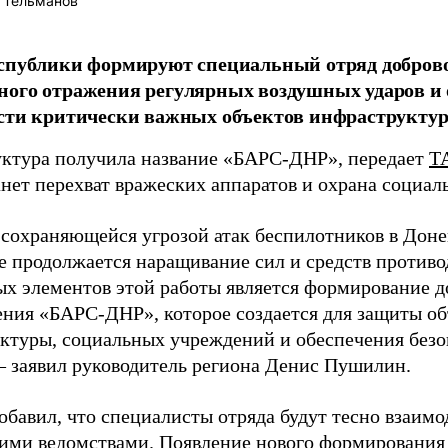
 Тельманов
спублики формируют специальный отряд добров
ого отражения регулярных воздушных ударов и 
сти критически важных объектов инфраструкту
уктура получила название «БАРС-ДНР», передает
Т
анет перехват вражеских аппаратов и охрана социа
с сохраняющейся угрозой атак беспилотников в Дон
е продолжается наращивание сил и средств против
ых элементов этой работы является формирование д
ения «БАРС-ДНР», которое создается для защиты об
ктуры, социальных учреждений и обеспечения без
 – заявил руководитель региона Денис Пушилин.
бавил, что специалисты отряда будут тесно взаимо
ими ведомствами. Появление нового формирования