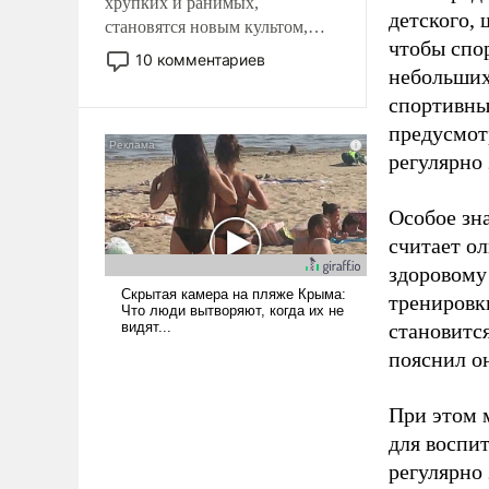
хрупких и ранимых,
детского, 
становятся новым культом,
чтобы спо
постепенно вытесняя и
10 комментариев
небольших
отменяя традиционное
требование к человеку – быть
спортивны
мужественным и твердым под
предусмот
ударами судьбы, брать на себя
регулярно 
ответственность, помогать
слабым, идти вперед и
Особое зн
адаптироваться.
считает о
здоровому
тренировки
становитс
пояснил о
При этом м
для воспи
регулярно