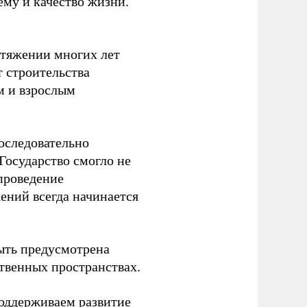
ему и качество жизни.
отяжении многих лет
т строительства
м и взрослым
оследовательно
Государство смогло не
проведение
ений всегда начинается
ыть предусмотрена
ственных пространствах.
оддерживаем развитие