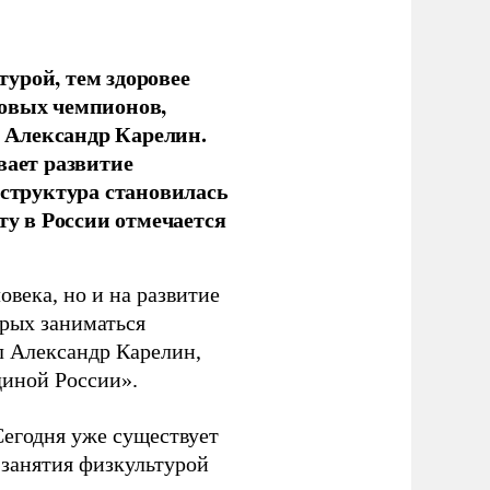
урой, тем здоровее
новых чемпионов,
 Александр Карелин.
вает развитие
аструктура становилась
ту в России отмечается
овека, но и на развитие
орых заниматься
л Александр Карелин,
диной России».
Сегодня уже существует
 занятия физкультурой