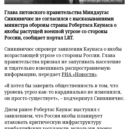
Фото: Mindaugas Kulbis/AP/TASS
Глава литовского правительства Миндаугас
Синкявичюс не согласился с высказываниями
министра обороны страны Робертаса Каунаса о
якобы растущей военной угрозе со стороны
России, сообщает портал LRT.
Синкявичюс опроверг заявления Каунаса о якобы
возрастающей угрозе со стороны России. Глава
правительства призвал не запугивать население
и тщательно взвешивать распространяемую
информацию, передает
РИА «Новости»
.
«Я хотел бы заверить общественность в том, что
уровень угроз как-то кардинально не изменился,
он просто существует», – подчеркнул Синкявичюс.
Днем ранее Робертас Каунас выступил с
заявлением, что Россия якобы планирует
атаковать критическую инфраструктуру
прибалтийских государств, используя дроны