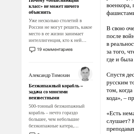
свойство заявляться на порог
военкора,
класс» не может ничего
нашего дома.
объяснить
фашистами
Уже несколько столетий в
России не могут решить, какое
В свою оч
место в ее жизни занимает
после вой
интеллигенция, кто к ней
в реальнос
принадлежит, а кого из нее
19 комментариев
за того, ч
исключили с правом
где и была
восстановления и без оного. И
чем она отличается от просто
образованных людей. Иногда
Спустя де
Александр Тимохин
казалось, что эти вопросы
русским т
Безэкипажный корабль –
решены раз и навсегда, но –
том, когда
задача со многими
нет, не решены.
неизвестными
кода», – 
500-тонный безэкипажный
«Есть нема
корабль – нечто гораздо
большее, чем небольшие
слушает? 
безэкипажные катера,
преподава
применение которых уже