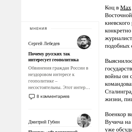
Коц в
Мах
Восточной
киевского
МНЕНИЯ
конкретно
журналист
Сергей Лебедев
подобных 
Почему русских так
интересует геополитика
Выяснилос
государст
Обвинения граждан России в
нездоровом интересе к
войны он 
геополитике –
командова
несостоятельны. Этот интерес
Сталингра
рационален и прагматичен. Он
8 комментариев
жизни, пи
обусловлен тысячелетним
опытом выживания в крайне
непростых условиях и
Военкор в
фундаментальным знанием,
Вучича на
Дмитрий Губин
что мировая политика имеет
уже обсуд
Почему «объясняющий