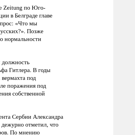
e Zeitung по Юго-
ии в Белграде главе
прос: «Что мы
русских?». Позже
 о нормальности
л должность
фа Гитлера. В годы
 вермахта под
ле поражения под
ения собственной
ента Сербии Александра
 дежурно отметил, что
оров. По мнению