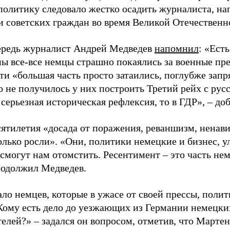
 политику следовало жестко осадить журналиста, н
 советских граждан во время Великой Отечественн
ередь журналист Андрей Медведев
напомнил
: «Ест
ны все-все немцы страшно покаялись за военные пр
ти «большая часть просто затаились, поглубже запря
то не получилось у них построить Третий рейх с ру
 серьезная историческая рефлексия, то в ГДР», – до
сятилетия «досада от поражения, реваншизм, ненав
олько росли». «Они, политики немецкие и бизнес, у
 смогут нам отомстить. Ресентимент – это часть не
продолжил Медведев.
ло немцев, которые в ужасе от своей прессы, полит
Кому есть дело до уезжающих из Германии немецки
телей?» – задался он вопросом, отметив, что Марте