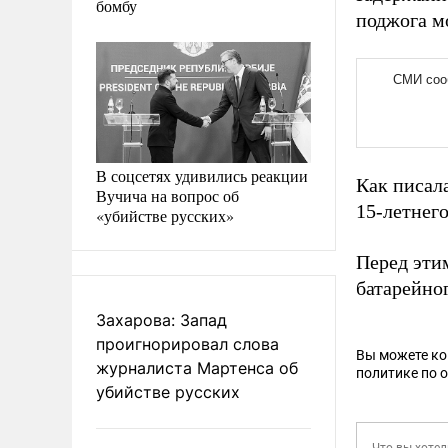
бомбу
поджога м
В соцсетях удивились реакции
Как писал
Вучича на вопрос об
15-летнег
«убийстве русских»
Перед эти
батарейно
Захарова: Запад
проигнорировал слова
Вы можете к
журналиста Мартенса об
политике по 
убийстве русских