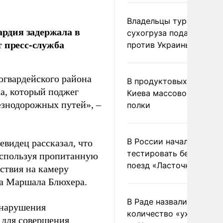
Владельцы турецкого
ардия задержала в
сухогруза подадут иск
т пресс-служба
против Украины в Гаагу
огвардейского района
В продуктовых магазин
а, который поджег
Киева массово опустел
езнодорожных путей», –
полки
В России начали
видец рассказал, что
тестировать беспилотн
используя пропитанную
поезд «Ласточка»
ствия на камеру
та Маршала Блюхера.
В Раде назвали
онарушения
количество «ухилянтов
 для совершения