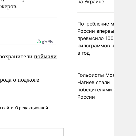
на Украине
джеров.
Потребление мяса в
России впервые
превысило 100
килограммов на челове
в год
воохранители
поймали
Гольфисты Молоканова
орода о поджоге
Нагиев стали
победителями чемпион
России
 сайте. О редакционной