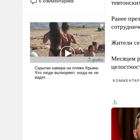
6 комментариев
тевтонски
стало обыденностью. Задача по
созданию такого корабля очень
Ранее пре
сложна и амбициозна. Однако
и ее реализация радикально
сотруднич
поднимет наши боевые
возможности.
Жители се
Месяцем р
целостнос
КОММЕНТАРИ