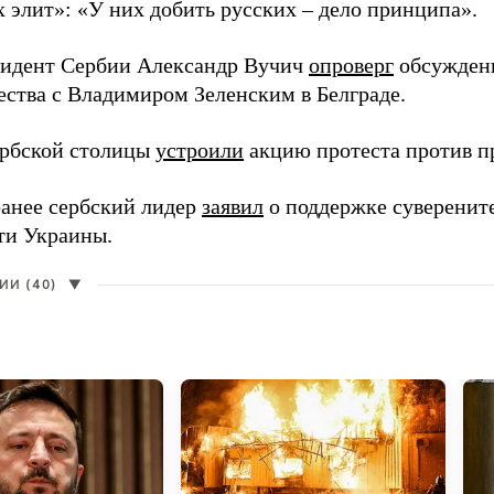
х элит»: «У них добить русских – дело принципа».
зидент Сербии Александр Вучич
опроверг
обсуждени
ества с Владимиром Зеленским в Белграде.
рбской столицы
устроили
акцию протеста против пр
анее сербский лидер
заявил
о поддержке суверенит
ти Украины.
И (40)
▼