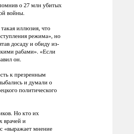
апомнив о 27 млн убитых
ой войны.
ь такая иллюзия, что
еступления режима», но
тав досаду и обиду из-
сскими рабами». «Если
бавил он.
исть к презренным
лыбались и думали о
мецкого политического
иков. Но кто их
х врачей и
нс «выражает мнение