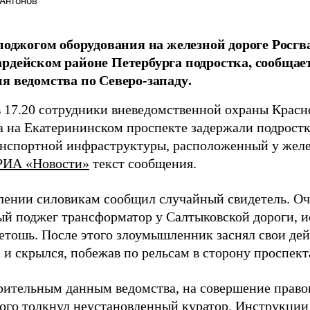
Антонов
 поджогом оборудования на железной дороге Росгв
рдейском районе Петербурга подростка, сообщае
я ведомства по Северо-западу.
в 17.20 сотрудники вневедомственной охраны Красн
а на Екатерининском проспекте задержали подростк
анспортной инфраструктуры, расположенный у жел
РИА «Новости»
текст сообщения.
лении силовикам сообщил случайный свидетель. Оче
ый поджег трансформатор у Салтыковской дороги, 
етошь. После этого злоумышленник заснял свои дей
 и скрылся, побежав по рельсам в сторону проспек
рительным данным ведомства, на совершение прав
ого толкнул неустановленный куратор. Инструкции