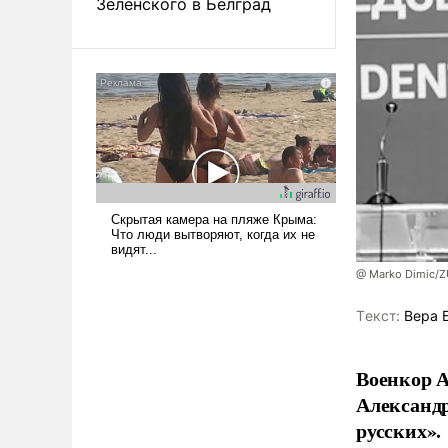
Зеленского в Белград
@ Marko Dimic/
Tекст:
Вера 
Военкор А
Александр
русских».