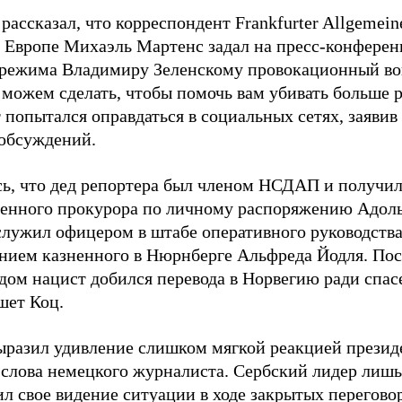
рассказал, что корреспондент Frankfurter Allgemein
 Европе Михаэль Мартенс задал на пресс-конференц
 режима Владимиру Зеленскому провокационный во
 можем сделать, чтобы помочь вам убивать больше 
 попытался оправдаться в социальных сетях, заявив
обсуждений.
ь, что дед репортера был членом НСДАП и получи
венного прокурора по личному распоряжению Адоль
служил офицером в штабе оперативного руководства
нием казненного в Нюрнберге Альфреда Йодля. Пос
дом нацист добился перевода в Норвегию ради спас
шет Коц.
ыразил удивление слишком мягкой реакцией презид
 слова немецкого журналиста. Сербский лидер лишь
ил свое видение ситуации в ходе закрытых перегов