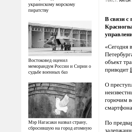
Tекст:
Антон 
украинскому морскому
пиратству
В связи с
Красногва
управлени
«Сегодня 
Петербург
Востоковед оценил
объект тр
меморандум России и Сирии о
приводит
судьбе военных баз
О преступ
неизвестн
горючим в
смартфона
Мэр Нагасаки назвал страну,
По предва
сбросившую на город атомную
задержанн