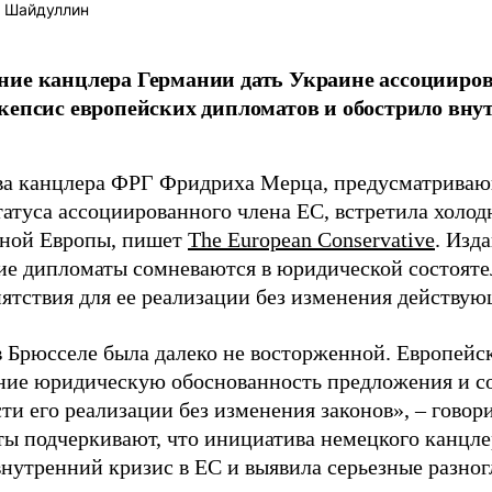
 Шайдуллин
ие канцлера Германии дать Украине ассоцииров
кепсис европейских дипломатов и обострило внут
а канцлера ФРГ Фридриха Мерца, предусматриваю
татуса ассоциированного члена ЕС, встретила холо
ной Европы, пишет
The European Conservative
. Изд
ие дипломаты сомневаются в юридической состояте
пятствия для ее реализации без изменения действую
в Брюсселе была далеко не восторженной. Европейс
ние юридическую обоснованность предложения и с
и его реализации без изменения законов», – говор
ы подчеркивают, что инициатива немецкого канцле
внутренний кризис в ЕС и выявила серьезные разно