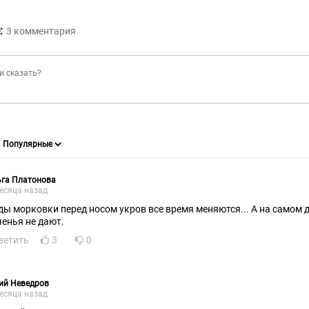
:
3
комментария
ьга Платонова
есяца назад
ды морковки перед носом укров все время меняются... А на самом 
ченья не дают.
ветить
3
0
ий Неведров
есяца назад