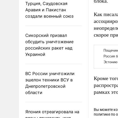
блока.
Турция, Саудовская
Аравия и Пакистан
Как писал
создали военный союз
ассоцииро
неопредел
скорое пр
Сикорский призвал
обсудить уничтожение
российских ракет над
Украиной
ВС России уничтожили
Кроме тог
эшелон техники ВСУ в
распростра
Днепропетровской
рамках это
области
Вы можете к
Япония отреагировала на
политике по 
планы присвоить имя