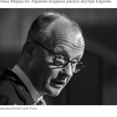
тива Мерца по Украине вскрыла раскол внутри Европы
eau/dpa/Global Look Press