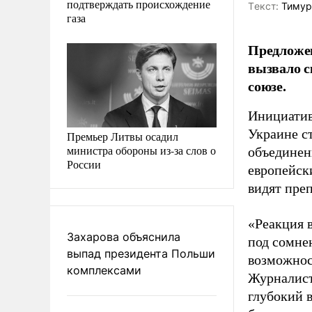
подтверждать происхождение
Tекст:
Тимур
газа
Предложен
вызвало с
союзе.
Инициатив
Украине с
Премьер Литвы осадил
министра обороны из-за слов о
объединен
России
европейск
видят пре
«Реакция 
Захарова объяснила
под сомне
выпад президента Польши
возможност
комплексами
Журналист
глубокий 