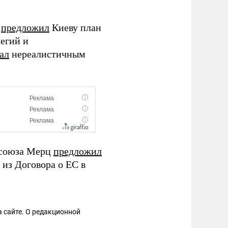
ц
предложил
Киеву план
егий и
ал
нереалистичным
росоюза Мерц
предложил
 из Договора о ЕС в
 сайте. О редакционной