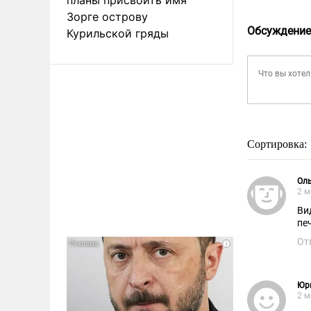
Зорге острову
Обсуждение
Курильской гряды
Сортировка:
Ол
2 м
Ви
пе
От
Юр
2 м