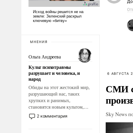
До
От
МНЕНИЯ
Ольга Андреева
Культ психотравмы
разрушает и человека, и
6 АВГУСТА 2
народ
СМИ с
Обиды на этот жестокий мир,
разрушающий нас, таких
произ
хрупких и ранимых,
становятся новым культом,
Sky News п
постепенно вытесняя и
2 комментария
отменяя традиционное
требование к человеку – быть