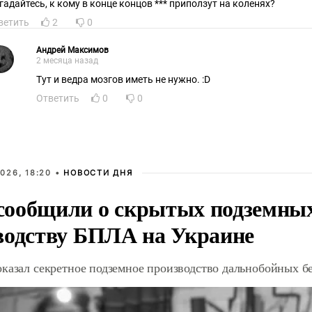
гадайтесь, к кому в конце концов *** приползут на коленях?
ветить
2
0
Андрей Максимов
2 месяца назад
Тут и ведра мозгов иметь не нужно. :D
Ответить
0
0
026, 18:20 •
НОВОСТИ ДНЯ
ообщили о скрытых подземных 
водству БПЛА на Украине
оказал секретное подземное производство дальнобойных б