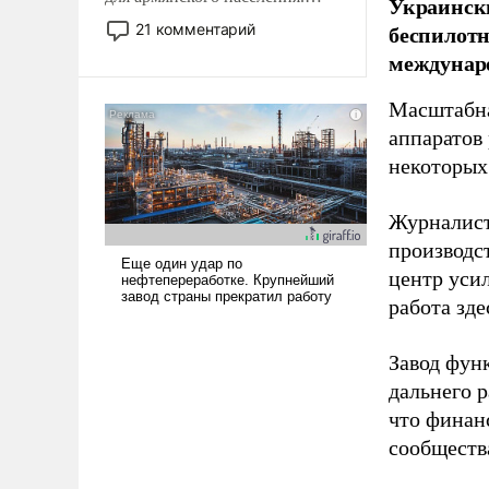
Украински
Мир, где политические
беспилотн
21 комментарий
прожекты будут безусловно
междунаро
оплачиваться за счет
российских
Масштабна
налогоплательщиков и где
аппаратов
Еревану за свои поступки не
некоторых
нужно отвечать.
Журналист
производст
центр уси
работа зде
Завод фун
дальнего 
что финан
сообществ