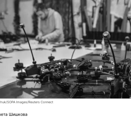
chuk/SOPA Images/Reuters Connect
вета Шишкова