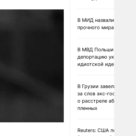
В МИД назвали условия
прочного мира на Укра
В МВД Польши назвали
депортацию украинцев
идиотской идеей
В Грузии завели дело и
за слов экс-госминист
о расстреле абхазских
пленных
Reuters: США попросил