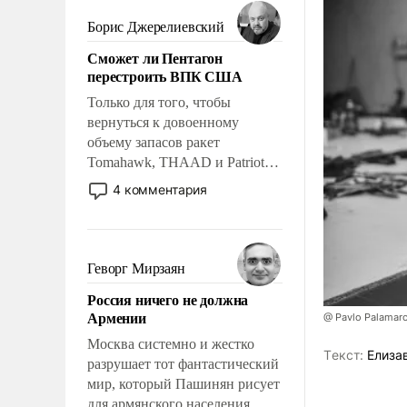
мужественным и твердым под
ударами судьбы, брать на себя
Борис Джерелиевский
ответственность, помогать
Сможет ли Пентагон
слабым, идти вперед и
перестроить ВПК США
адаптироваться.
Только для того, чтобы
вернуться к довоенному
объему запасов ракет
Tomahawk, THAAD и Patriot
США потребуется более трех
4 комментария
лет. Даже небольшая война с
Ираном опустошила
американские арсеналы.
Сложившаяся ситуация
Геворг Мирзаян
означает многолетний период
Россия ничего не должна
уязвимости США, например,
Армении
@ Pavlo Palamar
перед Китаем.
Москва системно и жестко
Tекст:
Елиза
разрушает тот фантастический
мир, который Пашинян рисует
для армянского населения.