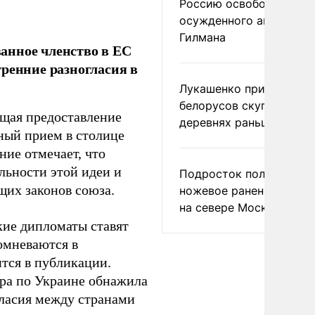
Россию освободить
осужденного американ
Гилмана
анное членство в ЕС
ренние разногласия в
Лукашенко призвал
белорусов скупать дом
щая предоставление
деревнях раньше росси
дный прием в столице
ание отмечает, что
льности этой идеи и
Подросток получил
щих законов союза.
ножевое ранение в дра
на севере Москвы
кие дипломаты ставят
омневаются в
ится в публикации.
ра по Украине обнажила
гласия между странами