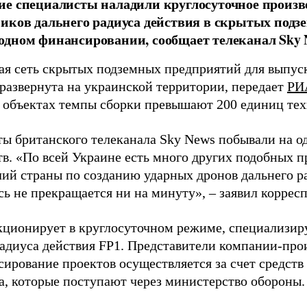
е специалисты наладили круглосуточное произв
иков дальнего радиуса действия в скрытых подз
дном финансировании, сообщает телеканал Sky 
я сеть скрытых подземных предприятий для выпус
 развернута на украинской территории, передает
РИ
 объектах темпы сборки превышают 200 единиц тех
ы британского телеканала Sky News побывали на о
в. «По всей Украине есть много других подобных п
лий страны по созданию ударных дронов дальнего ра
сь не прекращается ни на минуту», – заявил корре
кционирует в круглосуточном режиме, специализир
радиуса действия FP1. Представители компании-про
сирование проектов осуществляется за счет средст
а, которые поступают через министерство обороны.