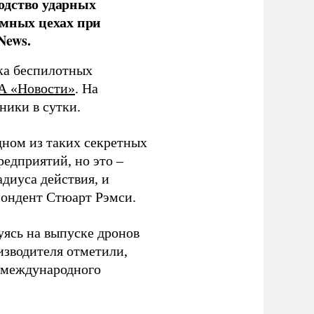
одство ударных
емных цехах при
News.
ка беспилотных
А «Новости»
. На
ники в сутки.
дном из таких секретных
редприятий, но это –
диуса действия, и
спондент Стюарт Рэмси.
уясь на выпуске дронов
изводителя отметили,
в международного