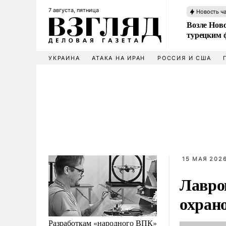
7 августа, пятница
Новость ч
Возле Ново
турецким 
УКРАИНА
АТАКА НА ИРАН
РОССИЯ И США
15 МАЯ 2026
Лавро
охран
Разработкам «народного ВПК»