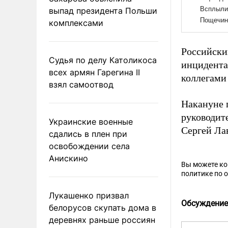
выпад президента Польши
комплексами
Российск
Судья по делу Католикоса
инцидента
всех армян Гарегина II
коллегами
взял самоотвод
Накануне 
руководит
Украинские военные
Сергей Ла
сдались в плен при
освобождении села
Анискино
Вы можете к
политике по 
Лукашенко призвал
Обсуждение
белорусов скупать дома в
деревнях раньше россиян