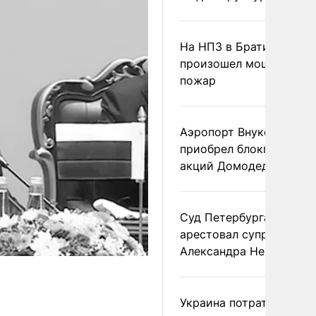
На НПЗ в Братиславе
произошел мощный
пожар
Аэропорт Внуково
приобрел блокпакет
акций Домодедово
Суд Петербурга заочно
арестовал супругу
Александра Невзорова
Украина потратила 1 мл