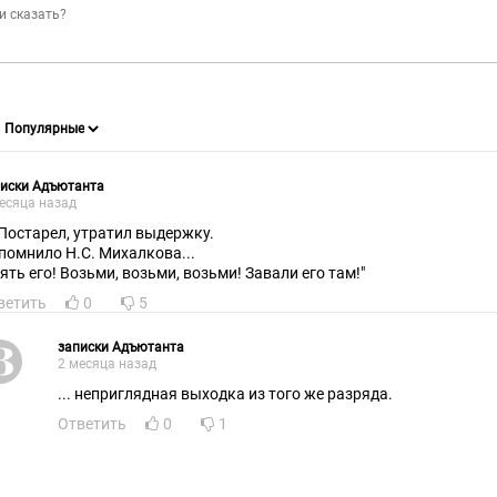
писки Адъютанта
есяца назад
 Постарел, утратил выдержку.
помнило Н.С. Михалкова...
зять его! Возьми, возьми, возьми! Завали его там!"
ветить
0
5
записки Адъютанта
2 месяца назад
... неприглядная выходка из того же разряда.
Ответить
0
1