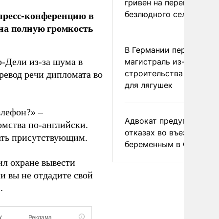
гривен на переименова
пресс-конференцию в
безлюдного села
 на полную громкость
В Германии перекрыли
-Дели из-за шума в
магистраль из-за
строительства тоннеле
ревод речи дипломата во
для лягушек
елефон?» –
Адвокат предупредил о
омства по-английски.
отказах во въезде
ать присутствующим.
беременным в США
ил охране вывести
и вы не отдадите свой
.