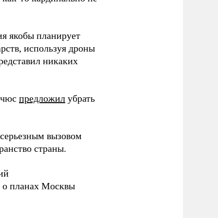
ия якобы планирует
рств, используя дроны
представил никаких
ичюс
предложил
убрать
серьезным вызовом
ранство страны.
ий
а о планах Москвы