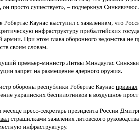
, он просто существует», – подчеркнул Синкявичюс.
е Робертас Каунас выступил с заявлением, что Росс
 критическую инфраструктуру прибалтийских госуда
й армии. При этом глава оборонного ведомства не 
ств своим словам.
дущий премьер-министр Литвы Миндаугас Синкяв
туции запрет на размещение ядерного оружия.
истр обороны республики Робертас Каунас
признал
ение украинских беспилотников в воздушное прост
 месяце пресс-секретарь президента России Дмитр
звал
страшилками заявления литовского руководств
 местную инфраструктуру.