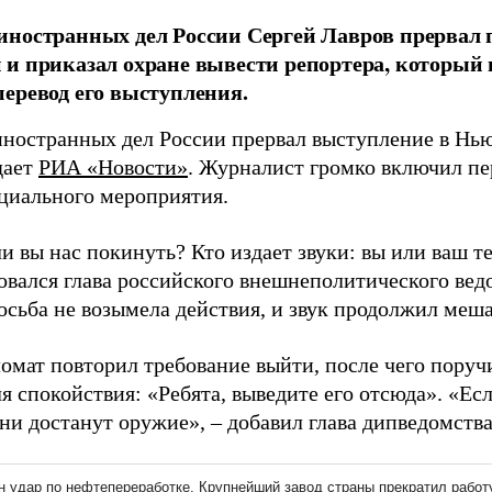
ностранных дел России Сергей Лавров прервал 
и приказал охране вывести репортера, который
еревод его выступления.
ностранных дел России прервал выступление в Нью
дает
РИА «Новости»
. Журналист громко включил пе
циального мероприятия.
и вы нас покинуть? Кто издает звуки: вы или ваш т
овался глава российского внешнеполитического вед
осьба не возымела действия, и звук продолжил меш
ломат повторил требование выйти, после чего поруч
 спокойствия: «Ребята, выведите его отсюда». «Есл
ни достанут оружие», – добавил глава дипведомства