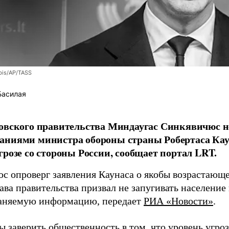
bis/AP/TASS
Басилая
овского правительства Миндаугас Синкявичюс не
аниями министра обороны страны Робертаса Кау
грозе со стороны России, сообщает портал LRT.
с опроверг заявления Каунаса о якобы возрастающе
ава правительства призвал не запугивать население
аняемую информацию, передает
РИА «Новости»
.
ы заверить общественность в том, что уровень угро