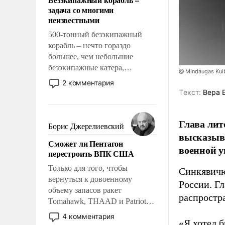
слабым, идти вперед и
задача со многими
адаптироваться.
неизвестными
500-тонный безэкипажный
корабль – нечто гораздо
большее, чем небольшие
безэкипажные катера,
@ Mindaugas Kul
применение которых уже
2 комментария
стало обыденностью. Задача по
Tекст:
Вера 
созданию такого корабля очень
сложна и амбициозна. Однако
Глава лит
и ее реализация радикально
Борис Джерелиевский
поднимет наши боевые
высказыв
Сможет ли Пентагон
возможности.
военной у
перестроить ВПК США
Только для того, чтобы
Синкявичю
вернуться к довоенному
России. Гл
объему запасов ракет
распростр
Tomahawk, THAAD и Patriot
США потребуется более трех
4 комментария
«Я хотел б
лет. Даже небольшая война с