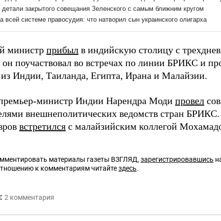
ий министр
прибыл
в индийскую столицу с трехдне
 он поучаствовал во встречах по линии БРИКС и пр
 из Индии, Таиланда, Египта, Ирана и Малайзии.
премьер-министр Индии Нарендра Моди
провел
сов
елями внешнеполитических ведомств стран БРИКС. 
вров
встретился
с малайзийским коллегой Мохамад
омментировать материалы газеты ВЗГЛЯД,
зарегистрировавшись
на
отношению к комментариям читайте
здесь
.
:
2
комментария