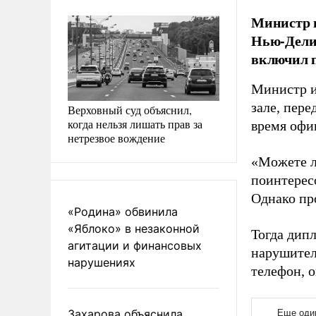
Министр и
Нью-Дели 
включил п
Министр и
зале, пере
Верховный суд объяснил,
когда нельзя лишать прав за
время офи
нетрезвое вождение
«Можете л
поинтерес
Однако пр
«Родина» обвинила
«Яблоко» в незаконной
Тогда дип
агитации и финансовых
нарушителя
нарушениях
телефон, о
Захарова объяснила