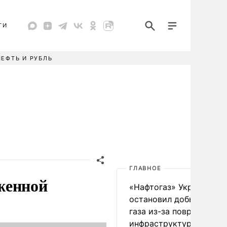
ТИ
НЕФТЬ И РУБЛЬ
ГЛАВНОЕ
женной
«Нафтогаз» Украины
остановил добычу нефт
газа из-за повреждения
инфраструктуры