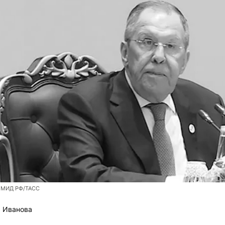
а МИД РФ/ТАСС
 Иванова