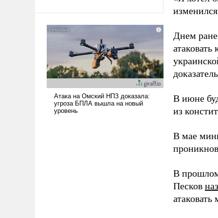
Ираном опустошила
изменился
американские арсеналы.
Сложившаяся ситуация
Днем ране
означает многолетний период
атаковать
уязвимости США, например,
украинско
перед Китаем.
доказатель
В июне бу
из консти
В мае мин
проникнов
В прошлом
Песков
на
атаковать