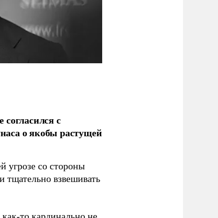
 согласился с
наса о якобы растущей
й угрозе со стороны
 и тщательно взвешивать
з как-то кардинально не