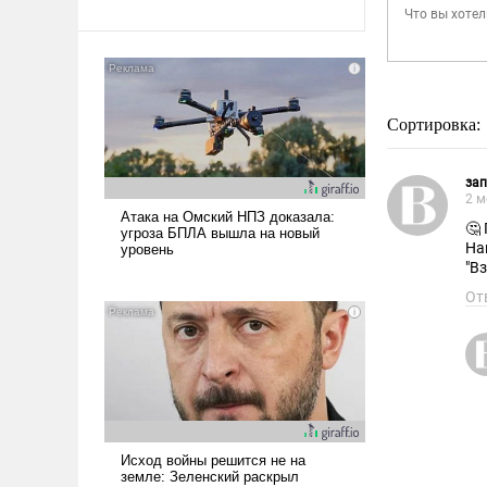
Сортировка:
за
2 м
🤔
На
"В
От