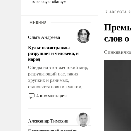
7 АВГУСТА 2
Премь
МНЕНИЯ
слов о
Ольга Андреева
Культ психотравмы
Синкявичюс
разрушает и человека, и
народ
Обиды на этот жестокий мир,
разрушающий нас, таких
хрупких и ранимых,
становятся новым культом,
постепенно вытесняя и
4 комментария
отменяя традиционное
требование к человеку – быть
мужественным и твердым под
ударами судьбы, брать на себя
Александр Тимохин
ответственность, помогать
Безэкипажный корабль –