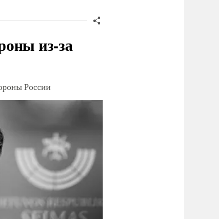
роны из-за
тороны России