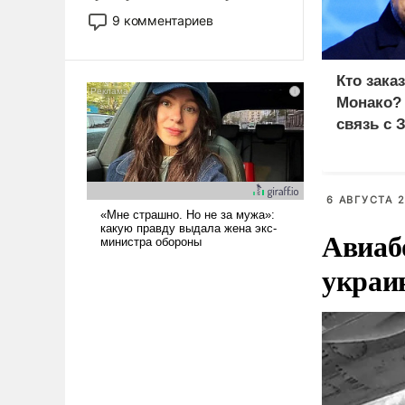
двигаемся по пути
9 комментариев
революционных изменений.
То, что несколько лет назад
было образом для
Кто зака
псевдонаучной фантастики,
Монако?
стало всерьез обсуждаемой
связь с 
идеей.
6 АВГУСТА 2
Авиаб
украи