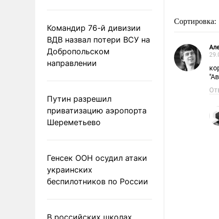
Сортировка:
Командир 76-й дивизии
ВДВ назвал потери ВСУ на
Але
Добропольском
29.
направлении
коробк
"А
От
Путин разрешил
приватизацию аэропорта
Шереметьево
Генсек ООН осудил атаки
украинских
беспилотников по России
В российских школах