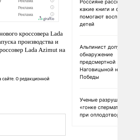
Россияне рассказали,
какие книги и фильмы
помогают воспитывать
детей
нового кроссовера Lada
апуска производства и
Альпинист допустил
россовер Lada Azimut на
обнаружение
предсмертной записки
Наговицыной на пике
Победы
 сайте. О редакционной
Ученые разрушили миф
«гонке сперматозоидов
при оплодотворении