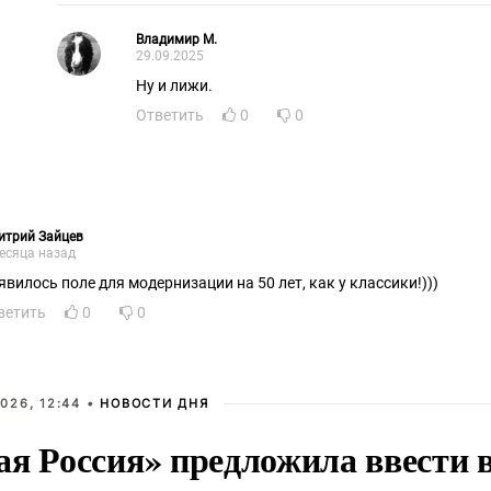
Владимир М.
29.09.2025
Ну и лижи.
Ответить
0
0
итрий Зайцев
есяца назад
явилось поле для модернизации на 50 лет, как у классики!)))
ветить
0
0
026, 12:44 •
НОВОСТИ ДНЯ
ая Россия» предложила ввести