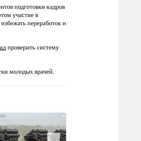
ентов подготовки кадров
этом участие в
избежать переработок и
ил
проверить систему
тки молодых врачей.
i