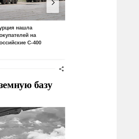
урция нашла
Россия больше не буде
окупателей на
церемониться - теперь
оссийские C-400
это законная цель в
Германии
земную базу