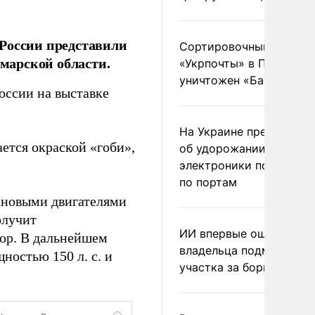
 России представили
Сортировочный пункт
амарской области.
«Укрпочты» в Павлогра
уничтожен «Бандероль
оссии на выставке
На Украине предупреди
ется окраской «гоби»,
об удорожании китайс
электроники после уда
по портам
иновыми двигателями
олучит
ИИ впервые оштрафова
ор. В дальнейшем
владельца подмосковн
ностью 150 л. с. и
участка за борщевик