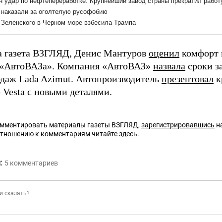
а газета ВЗГЛЯД, Денис Мантуров
оценил
комфорт 
 «АвтоВАЗа». Компания «АвтоВАЗ»
назвала
сроки з
одаж Lada Azimut. Автопроизводитель
презентовал
к
 Vesta с новыми деталями.
омментировать материалы газеты ВЗГЛЯД,
зарегистрировавшись
на
отношению к комментариям читайте
здесь
.
:
5
комментариев