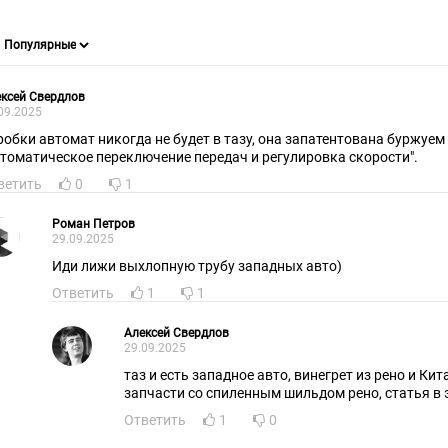
ксей Свердлов
09.2025
и автомат никогда не будет в тазу, она запатентована буржуем хофманом
втоматическое переключение передач и регулировка скорости".
ветить
0
1
Роман Петров
29.09.2025
Иди лижи выхлопную трубу западных авто)
Ответить
1
1
Алексей Свердлов
29.09.2025
таз и есть западное авто, винегрет из рено и Кит
запчасти со спиленным шильдом рено, статья в э
Ответить
1
0