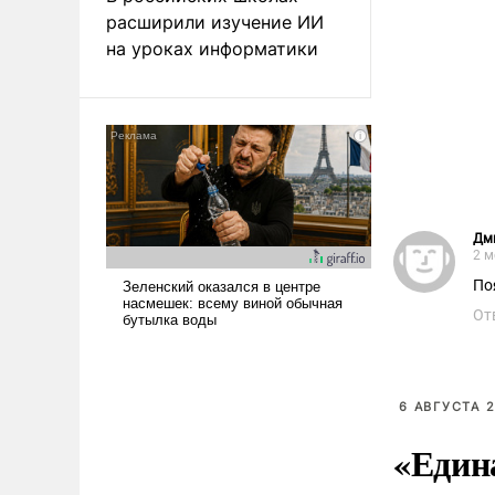
расширили изучение ИИ
на уроках информатики
Дм
2 м
По
От
6 АВГУСТА 2
«Един