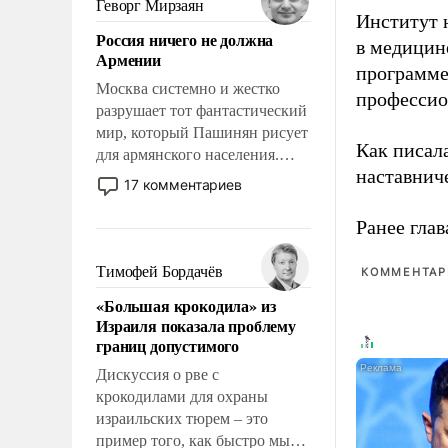
Геворг Мирзаян
Институт 
означает многолетний период
Россия ничего не должна
уязвимости США, например,
в медицине
Армении
перед Китаем.
программе
Москва системно и жестко
профессио
разрушает тот фантастический
мир, который Пашинян рисует
Как писал
для армянского населения.
наставнич
Мир, где политические
17 комментариев
прожекты будут безусловно
оплачиваться за счет
Ранее глав
российских
налогоплательщиков и где
Тимофей Бордачёв
КОММЕНТАРИ
Еревану за свои поступки не
«Большая крокодила» из
нужно отвечать.
Израиля показала проблему
границ допустимого
Дискуссия о рве с
крокодилами для охраны
израильских тюрем – это
пример того, как быстро мы