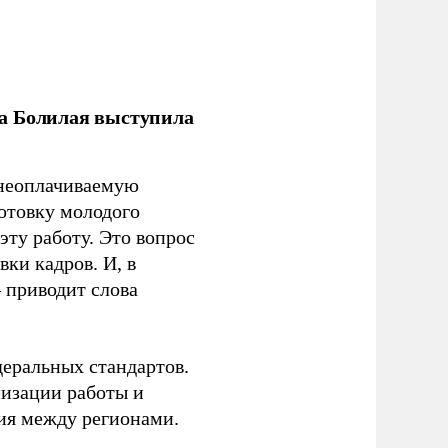
ла Болилая выступила
 неоплачиваемую
готовку молодого
ту работу. Это вопрос
ки кадров. И, в
– приводит слова
еральных стандартов.
низации работы и
ия между регионами.