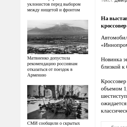
Tекст:
Дмитр
уклонистов перед выбором
между нищетой и фронтом
На выстав
кроссовер
Автомобил
«Иннопром
Матвиенко допустила
Новинка э
рекомендацию россиянам
близкой к 
отказаться от поездок в
Армению
Кроссовер
объемом 1,
шестиступ
ожидается
классичес
СМИ сообщили о скрытых