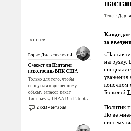
наста
Tекст:
Дарья
Кандидат 
за введен
МНЕНИЯ
«Наставни
Борис Джерелиевский
нагрузку. 
Сможет ли Пентагон
специалис
перестроить ВПК США
уважения к
Только для того, чтобы
конечном с
вернуться к довоенному
Болилой
Т
объему запасов ракет
Tomahawk, THAAD и Patriot
США потребуется более трех
Политик п
2 комментария
лет. Даже небольшая война с
По ее мне
Ираном опустошила
систему в
американские арсеналы.
Сложившаяся ситуация