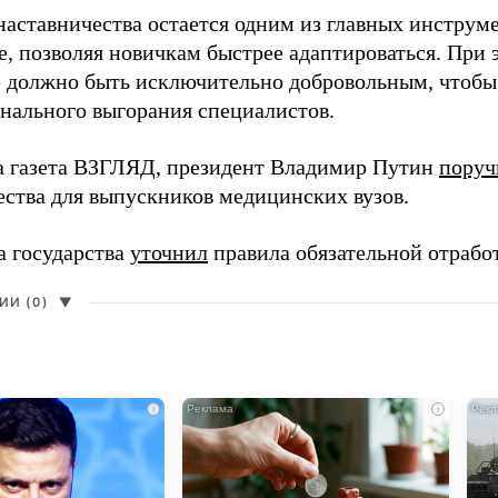
наставничества остается одним из главных инструм
, позволяя новичкам быстрее адаптироваться. При 
 должно быть исключительно добровольным, чтобы 
нального выгорания специалистов.
а газета ВЗГЛЯД, президент Владимир Путин
поруч
ества для выпускников медицинских вузов.
а государства
уточнил
правила обязательной отрабо
И (0)
▼
i
i