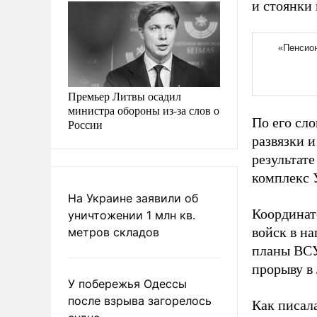
и стоянки
Премьер Литвы осадил
министра обороны из-за слов о
По его сл
России
развязки 
результат
комплекс 
На Украине заявили об
Координат
уничтожении 1 млн кв.
войск в н
метров складов
планы ВСУ
прорыву в
У побережья Одессы
после взрыва загорелось
Как писал