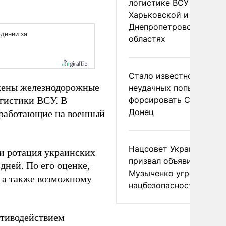
логистике ВСУ в
Харьковской и
Днепропетровской
областях
Стало известно о
ожены железнодорожные
неудачных попытках ВС
огистики ВСУ. В
форсировать Северски
Донец
 работающие на военный
Нацсовет Украины по Т
 и ротация украинских
призвал объявить
дней. По его оценке,
Музыченко угрозой
 а также возможному
нацбезопасности
тиводействием