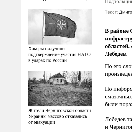
Подпольщик
Tекст:
Дмитр
В районе 
инфрастру
областей,
Хакеры получили
Лебедев.
подтверждение участия НАТО
в ударах по России
По его сл
произведен
По информ
смазочных
были пора
Жители Черниговской области
Украины массово отказались
Лебедев т
от эвакуации
и Черниго