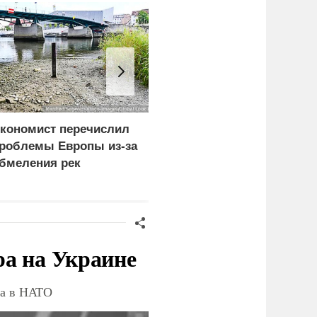
кономист перечислил
Боевики двух бригад
роблемы Европы из-за
ВСУ устроили бой в
бмеления рек
Сумской области из-за
дезертирства
ра на Украине
ва в НАТО