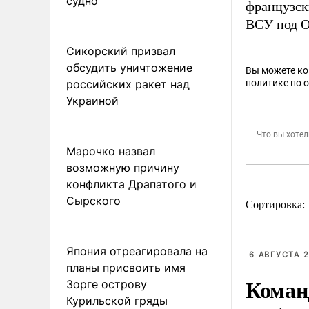
судно
французск
ВСУ под О
Сикорский призвал
обсудить уничтожение
Вы можете к
российских ракет над
политике по 
Украиной
Марочко назвал
возможную причину
конфликта Драпатого и
Сырского
Сортировка:
Япония отреагировала на
6 АВГУСТА 2
планы присвоить имя
Коман
Зорге острову
Курильской гряды