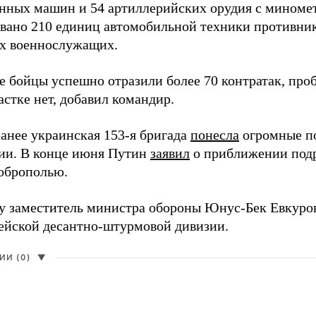
нных машин и 54 артиллерийских орудия с миномет
вано 210 единиц автомобильной техники противника
х военнослужащих.
е бойцы успешно отразили более 70 контратак, про
стке нет, добавил командир.
анее украинская 153-я бригада
понесла
огромные п
ии. В конце июня Путин
заявил
о приближении подр
оброполью.
ду заместитель министра обороны Юнус-Бек Евкур
дейской десантно-штурмовой дивизии.
И (0)
▼