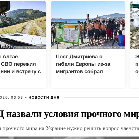
 Алтае
Пост Дмитриева о
Э
к СВО пережил
гибели Европы из-за
п
нии и встречу с
мигрантов собрал
о
м
миллион просмотров в
X
026, 03:58 •
НОВОСТИ ДНЯ
 назвали условия прочного ми
я прочного мира на Украине нужно решить вопрос членст