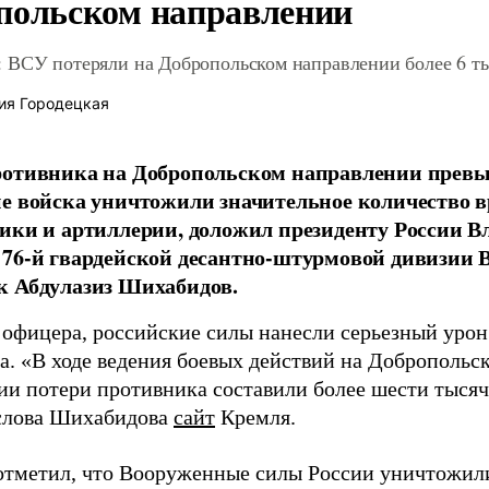
польском направлении
 ВСУ потеряли на Добропольском направлении более 6 ты
ия Городецкая
отивника на Добропольском направлении превыс
е войска уничтожили значительное количество 
ики и артиллерии, доложил президенту России 
76-й гвардейской десантно-штурмовой дивизии 
к Абдулазиз Шихабидов.
 офицера, российские силы нанесли серьезный уро
а. «В ходе ведения боевых действий на Добропольс
ии потери противника составили более шести тысяч 
слова Шихабидова
сайт
Кремля.
отметил, что Вооруженные силы России уничтожили