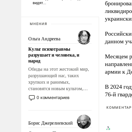
бронирова
ликвидиро
украински
МНЕНИЯ
Российски
Ольга Андреева
данном уча
Культ психотравмы
разрушает и человека, и
Месяцем р
народ
направлен
Обиды на этот жестокий мир,
армии к Д
разрушающий нас, таких
хрупких и ранимых,
В 2024 го
становятся новым культом,
76-й гвар
постепенно вытесняя и
0 комментариев
отменяя традиционное
требование к человеку – быть
КОММЕНТАРИ
мужественным и твердым под
ударами судьбы, брать на себя
Борис Джерелиевский
ответственность, помогать