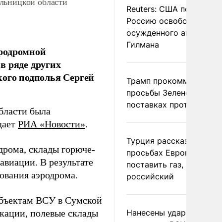
льницкой области
Reuters: США попросил
Россию освободить
осужденного американ
Гилмана
эродромной
в ряде других
кого подполья Сергей
Трамп прокомментиров
просьбы Зеленского о
поставках противораке
бласти была
дает
РИА «Новости»
.
Турция рассказала о
дрома, склады горюче-
просьбах Европы
авиации. В результате
поставить газ, но не
ования аэродрома.
российский
объектам ВСУ в Сумской
кации, полевые склады
Нанесены удары по