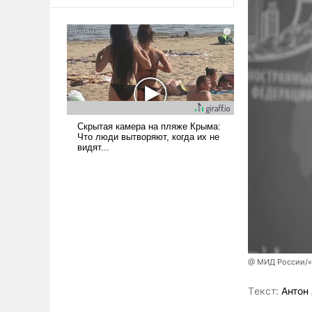
оплачиваться за счет
российских
налогоплательщиков и где
Еревану за свои поступки не
нужно отвечать.
@ МИД России/«
Tекст:
Антон 