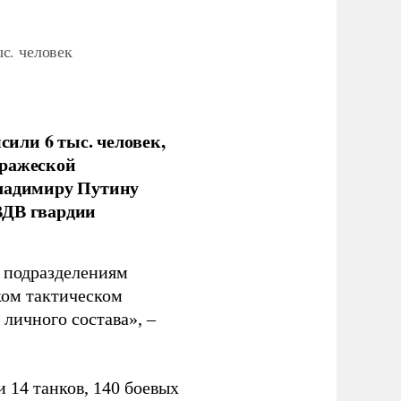
с. человек
или 6 тыс. человек,
вражеской
Владимиру Путину
ВДВ гвардии
н подразделениям
ком тактическом
личного состава», –
 14 танков, 140 боевых