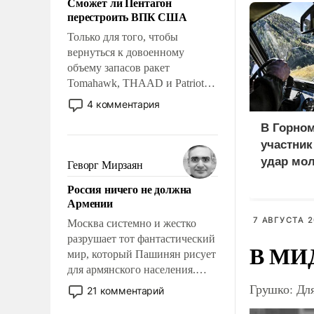
Сможет ли Пентагон
слабым, идти вперед и
перестроить ВПК США
адаптироваться.
Только для того, чтобы
вернуться к довоенному
объему запасов ракет
Tomahawk, THAAD и Patriot
США потребуется более трех
4 комментария
лет. Даже небольшая война с
В Горном
Ираном опустошила
участни
американские арсеналы.
Сложившаяся ситуация
удар мол
Геворг Мирзаян
означает многолетний период
медведе
Россия ничего не должна
уязвимости США, например,
Армении
перед Китаем.
7 АВГУСТА 2
Москва системно и жестко
разрушает тот фантастический
В МИД
мир, который Пашинян рисует
для армянского населения.
Мир, где политические
Грушко: Дл
21 комментарий
прожекты будут безусловно