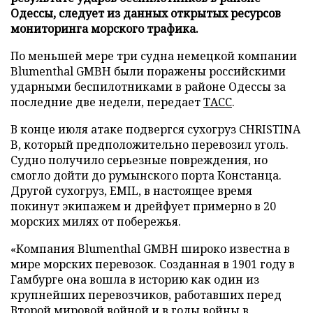
Одессы, следует из данных открытых ресурсов
мониторинга морского трафика.
По меньшей мере три судна немецкой компании
Blumenthal GMBH были поражены российскими
ударными беспилотниками в районе Одессы за
последние две недели, передает
ТАСС
.
В конце июля атаке подвергся сухогруз CHRISTINA
B, который предположительно перевозил уголь.
Судно получило серьезные повреждения, но
смогло дойти до румынского порта Констанца.
Другой сухогруз, EMIL, в настоящее время
покинут экипажем и дрейфует примерно в 20
морских милях от побережья.
«Компания Blumenthal GMBH широко известна в
мире морских перевозок. Созданная в 1901 году в
Гамбурге она вошла в историю как один из
крупнейших перевозчиков, работавших перед
Второй мировой войной и в годы войны в