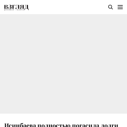
Исинбаева полностью погасила долги