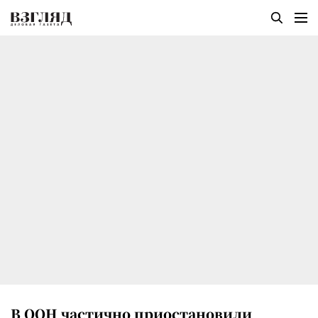
В ООН частично приостановили