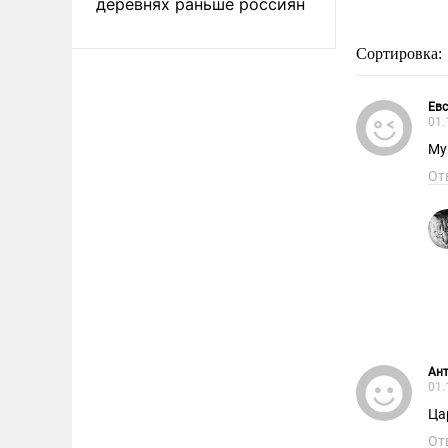
деревнях раньше россиян
Сортировка:
Евс
01.
Му
От
Ан
01.
Ца
От