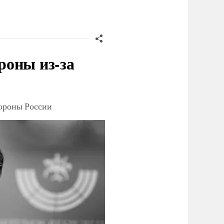
роны из-за
тороны России