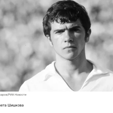
каров/РИА Новости
вета Шишкова