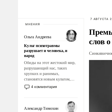
7 АВГУСТА 2
МНЕНИЯ
Премь
Ольга Андреева
слов о
Культ психотравмы
разрушает и человека, и
Синкявичюс
народ
Обиды на этот жестокий мир,
разрушающий нас, таких
хрупких и ранимых,
становятся новым культом,
постепенно вытесняя и
4 комментария
отменяя традиционное
требование к человеку – быть
мужественным и твердым под
ударами судьбы, брать на себя
Александр Тимохин