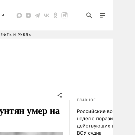
ТИ
НЕФТЬ И РУБЛЬ
ГЛАВНОЕ
унтян умер на
Российские военные за
неделю поразили 34
действующих в интере
ВСУ судна