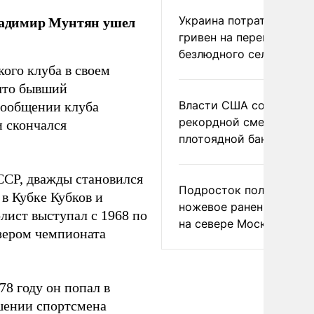
ладимир Мунтян ушел
Украина потратила 1 мл
гривен на переименова
безлюдного села
ого клуба в своем
 что бывший
Власти США сообщили 
сообщении клуба
рекордной смертности 
и скончался
плотоядной бактерии
ССР, дважды становился
Подросток получил
 в Кубке Кубков и
ножевое ранение в дра
лист выступал с 1968 по
на севере Москвы
изером чемпионата
78 году он попал в
ошении спортсмена