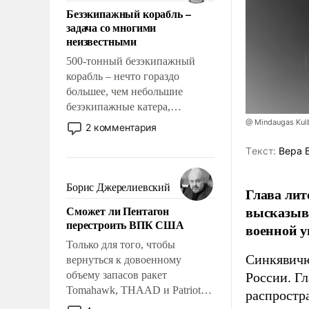
ответственность, помогать
Безэкипажный корабль –
слабым, идти вперед и
задача со многими
адаптироваться.
неизвестными
500-тонный безэкипажный
корабль – нечто гораздо
большее, чем небольшие
безэкипажные катера,
применение которых уже
@ Mindaugas Kul
2 комментария
стало обыденностью. Задача по
Tекст:
Вера 
созданию такого корабля очень
сложна и амбициозна. Однако
и ее реализация радикально
Борис Джерелиевский
Глава лит
поднимет наши боевые
высказыв
Сможет ли Пентагон
возможности.
перестроить ВПК США
военной у
Только для того, чтобы
Синкявичю
вернуться к довоенному
объему запасов ракет
России. Гл
Tomahawk, THAAD и Patriot
распростр
США потребуется более трех