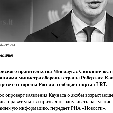
bis/AP/TASS
Басилая
овского правительства Миндаугас Синкявичюс не
аниями министра обороны страны Робертаса Кау
грозе со стороны России, сообщает портал LRT.
с опроверг заявления Каунаса о якобы возрастающе
ава правительства призвал не запугивать население
аняемую информацию, передает
РИА «Новости»
.