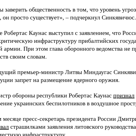
ы заверить общественность в том, что уровень угро
, он просто существует», – подчеркнул Синкявичюс.
е Робертас Каунас выступил с заявлением, что Росс
 критическую инфраструктуру прибалтийских госуда
й армии. При этом глава оборонного ведомства не 
ств своим словам.
дущий премьер-министр Литвы Миндаугас Синкяв
туции запрет на размещение ядерного оружия.
истр обороны республики Робертас Каунас
признал
ение украинских беспилотников в воздушное прост
 месяце пресс-секретарь президента России Дмитр
звал
страшилками заявления литовского руководств
 местную инфраструктуру.