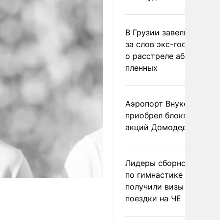
В Грузии завели дело и
за слов экс-госминист
о расстреле абхазских
пленных
Аэропорт Внуково
приобрел блокпакет
акций Домодедово
Лидеры сборной Росси
по гимнастике не
получили визы для
поездки на ЧЕ