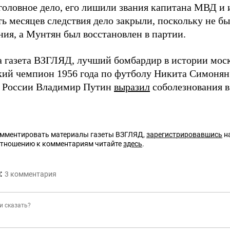
головное дело, его лишили звания капитана МВД и
ь месяцев следствия дело закрыли, поскольку не бы
ния, а Мунтян был восстановлен в партии.
а газета ВЗГЛЯД, лучший бомбардир в истории моск
ий чемпион 1956 года по футболу Никита Симоня
 России Владимир Путин
выразил
соболезнования в
омментировать материалы газеты ВЗГЛЯД,
зарегистрировавшись
на
отношению к комментариям читайте
здесь
.
:
3
комментария