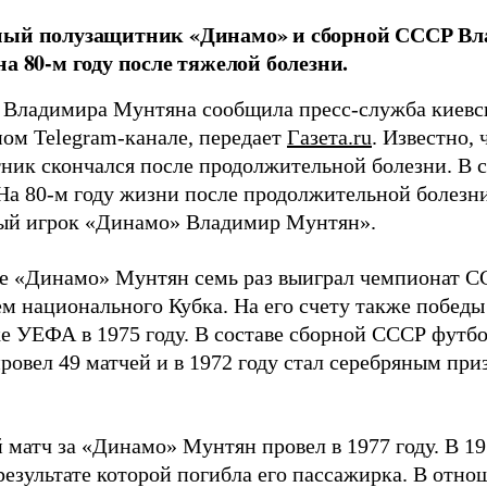
ный полузащитник «Динамо» и сборной СССР В
на 80-м году после тяжелой болезни.
 Владимира Мунтяна сообщила пресс-служба киевск
ом Telegram-канале, передает
Газета.ru
. Известно,
ник скончался после продолжительной болезни. В 
«На 80-м году жизни после продолжительной болезн
ый игрок «Динамо» Владимир Мунтян».
ое «Динамо» Мунтян семь раз выиграл чемпионат С
м национального Кубка. На его счету также победы
е УЕФА в 1975 году. В составе сборной СССР футбо
провел 49 матчей и в 1972 году стал серебряным пр
матч за «Динамо» Мунтян провел в 1977 году. В 19
 результате которой погибла его пассажирка. В отн