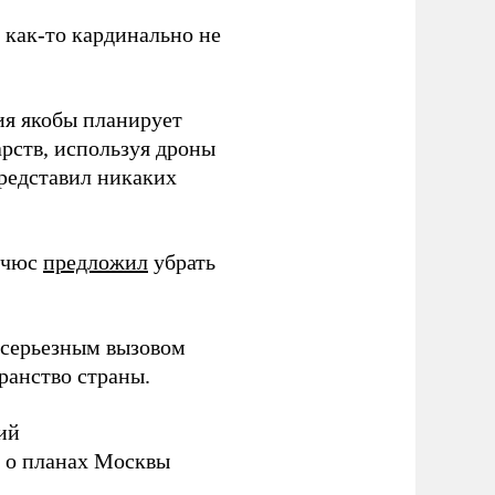
з как-то кардинально не
ия якобы планирует
рств, используя дроны
представил никаких
ичюс
предложил
убрать
серьезным вызовом
ранство страны.
ий
а о планах Москвы