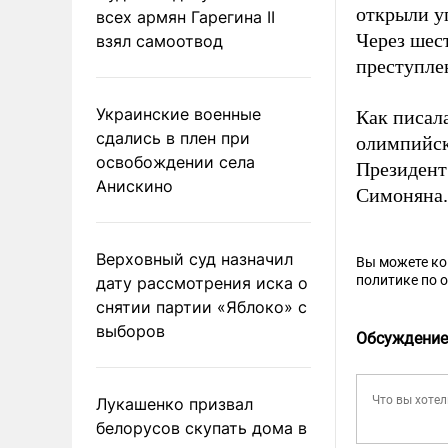
открыли у
всех армян Гарегина II
Через шест
взял самоотвод
преступле
Украинские военные
Как писал
сдались в плен при
олимпийск
освобождении села
Президент
Анискино
Симоняна.
Верховный суд назначил
Вы можете к
политике по 
дату рассмотрения иска о
снятии партии «Яблоко» с
выборов
Обсуждение
Лукашенко призвал
белорусов скупать дома в