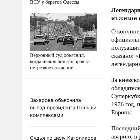
ВСУ у берегов Одессы
Легендар
из жизни 
О кончине
официальн
полузащит
Верховный суд объяснил,
сказано: 
когда нельзя лишать прав за
легендарн
нетрезвое вождение
За киевск
обладателе
Суперкубк
Захарова объяснила
1976 год, 
выпад президента Польши
Европы.
комплексами
Последний 
аварию, в
Судья по делу Католикоса