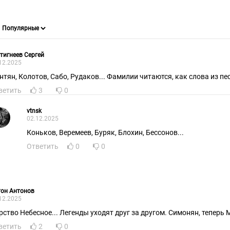
тигнеев Сергей
12.2025
нтян, Колотов, Сабо, Рудаков... Фамилии читаются, как слова из пес
ветить
3
0
vtnsk
02.12.2025
Коньков, Веремеев, Буряк, Блохин, Бессонов...
Ответить
0
0
тон Антонов
12.2025
рство Небесное... Легенды уходят друг за другом. Симонян, теперь 
ветить
2
0