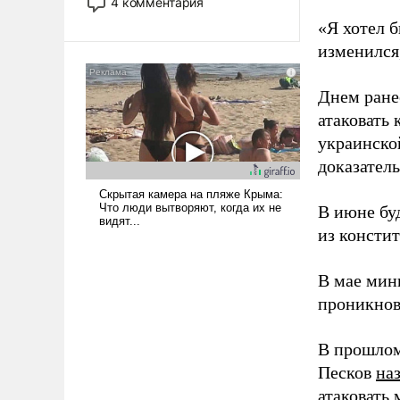
4 комментария
лет. Даже небольшая война с
«Я хотел б
Ираном опустошила
изменился
американские арсеналы.
Сложившаяся ситуация
означает многолетний период
Днем ране
уязвимости США, например,
атаковать
перед Китаем.
украинско
доказатель
В июне бу
из консти
В мае мин
проникнов
В прошлом
Песков
на
атаковать