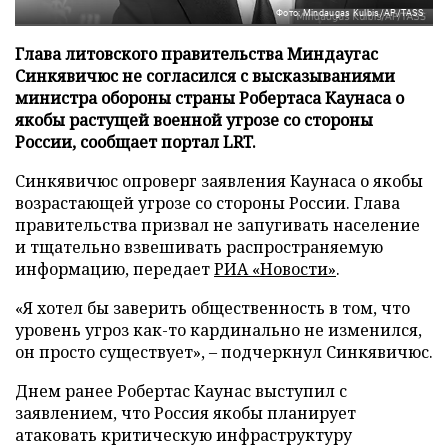
Фото: Mindaugas Kulbis/AP/TASS
Глава литовского правительства Миндаугас
Синкявичюс не согласился с высказываниями
министра обороны страны Робертаса Каунаса о
якобы растущей военной угрозе со стороны
России, сообщает портал LRT.
Синкявичюс опроверг заявления Каунаса о якобы
возрастающей угрозе со стороны России. Глава
правительства призвал не запугивать население
и тщательно взвешивать распространяемую
информацию, передает
РИА «Новости»
.
«Я хотел бы заверить общественность в том, что
уровень угроз как-то кардинально не изменился,
он просто существует», – подчеркнул Синкявичюс.
Днем ранее Робертас Каунас выступил с
заявлением, что Россия якобы планирует
атаковать критическую инфраструктуру