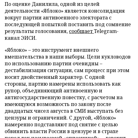
По оценке Данилила, одной из целей
деятельности «Яблоко» является консолидация
вокруг партии антивоенного электората с
последующей попыткой поставить под сомнение
результаты голосования,
сообщает
Telegram-
канал ЭИСИ.
«Яблоко» – это инструмент внешнего
вмешательства в наши выборы. Цели кукловодов
по использованию партии очевидны –
дестабилизация ситуации, сам процесс при этом
носит двойственный характер. С одной
стороны, партию намерены использовать как
рупор, объединяющий антивоенную и
антигосударственную повестку, с расчетом на
имеющуюся возможность по закону после
двадцатых чисел августа в СМИ выступать без
цензуры и ограничений. С другой, «Яблоко»
намеренно подставляют под снятие с целью
обвинить власти России в цензуре и в страхе
перед так называемой «оппозицией», – говорит