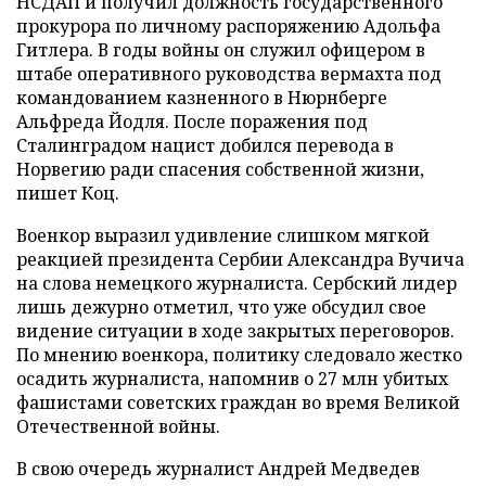
НСДАП и получил должность государственного
прокурора по личному распоряжению Адольфа
Гитлера. В годы войны он служил офицером в
штабе оперативного руководства вермахта под
командованием казненного в Нюрнберге
Альфреда Йодля. После поражения под
Сталинградом нацист добился перевода в
Норвегию ради спасения собственной жизни,
пишет Коц.
Военкор выразил удивление слишком мягкой
реакцией президента Сербии Александра Вучича
на слова немецкого журналиста. Сербский лидер
лишь дежурно отметил, что уже обсудил свое
видение ситуации в ходе закрытых переговоров.
По мнению военкора, политику следовало жестко
осадить журналиста, напомнив о 27 млн убитых
фашистами советских граждан во время Великой
Отечественной войны.
В свою очередь журналист Андрей Медведев