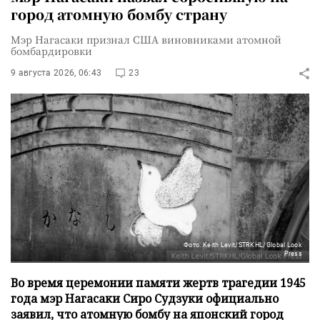
город атомную бомбу страну
Мэр Нагасаки признал США виновниками атомной
бомбардировки
9 августа 2026, 06:43
23
Фото: Keith Levit/STRKHL/Global Look
Press
Во время церемонии памяти жертв трагедии 1945
года мэр Нагасаки Сиро Судзуки официально
заявил, что атомную бомбу на японский город