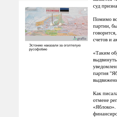
американские арсеналы.
суд призн
Сложившаяся ситуация
означает многолетний период
Помимо во
уязвимости США, например,
партии, б
перед Китаем.
говорится,
счетов и 
«Таким об
выдвинуты
уведомлени
партия "Я
выдвижения
Как писал
отмене ре
«Яблоко».
финансиро