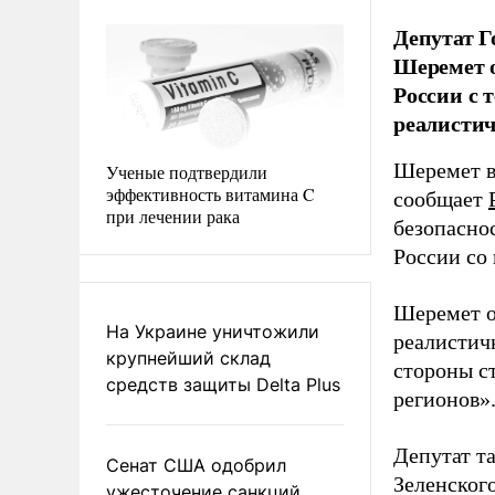
Депутат Г
Шеремет о
России с
реалисти
Шеремет в
Ученые подтвердили
эффективность витамина C
сообщает
при лечении рака
безопасно
России со
Шеремет о
На Украине уничтожили
реалистич
крупнейший склад
стороны с
средств защиты Delta Plus
регионов»
Депутат т
Сенат США одобрил
Зеленског
ужесточение санкций