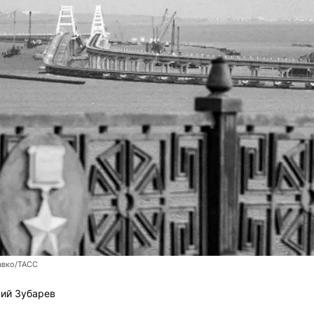
авко/ТАСС
ий Зубарев