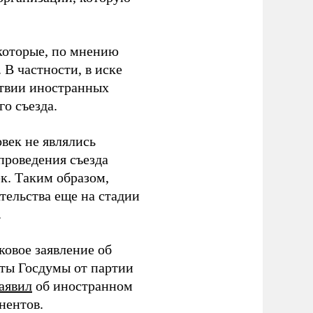
которые, по мнению
В частности, в иске
тствии иностранных
о съезда.
век не являлись
проведения съезда
ек. Таким образом,
тельства еще на стадии
.
ковое заявление об
аты Госдумы от партии
аявил
об иностранном
нентов.