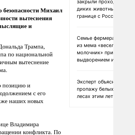
закрыли проходы для
диких животных на
о безопасности Михаил
границе с Россией
чности вытеснения
омыслящие и
Семье фермера Уолкер
из мема «веселый
Дональда Трампа,
молочник» пригрозили
мпа по национальной
выдворением из Росси
стичным вытеснение
ма.
Эксперт объяснил
ю позицию и
пропажу белых грибов 
одолжением с его
лесах этим летом
акже наших новых
лице Владимира
кращении конфликта. По