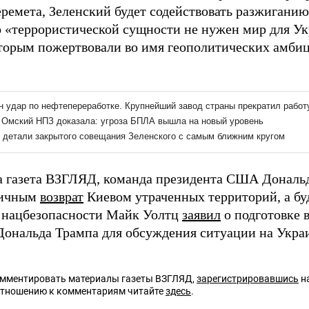
ремета, Зеленский будет содействовать разжиганию
го «террористической сущности не нужен мир для У
оторым пожертвовали во имя геополитических амб
а газета ВЗГЛЯД, команда президента США Дональд
тичным
возврат
Киевом утраченных территорий, а 
 нацбезопасности Майк Уолтц
заявил
о подготовке 
Дональда Трампа для обсуждения ситуации на Укра
омментировать материалы газеты ВЗГЛЯД,
зарегистрировавшись
на
отношению к комментариям читайте
здесь
.