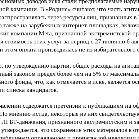
основных доводов иска стали предполагаемые нару
ной кампании. В «Родине» считают, что часть агит
распространялась через ресурсы лиц, признанных 
 а также на зарубежных интернет-площадках, включа
жит компании Meta, признанной экстремистской ор
 стоимость этих услуг за период с 27 июня по 6 ав
и этом оплата производилась не из избирательного 
о, по утверждению партии, общие расходы на агит
нный законом предел более чем на 5% от максималь
ного фонда, что, как отмечается в иске, является 
ии списка кандидатов.
аявлении содержатся претензии к публикациям на о
 По мнению истца, некоторые из них свидетельству
 ЛГБТ-движения, признанного экстремистским и з
 утверждается, что сохранение этих материалов в о
«публичным оправданием и пропагандой идеологии 