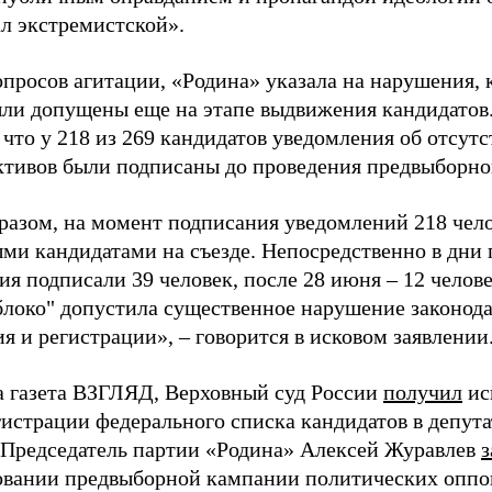
ал экстремистской».
просов агитации, «Родина» указала на нарушения, 
ыли допущены еще на этапе выдвижения кандидатов. 
 что у 218 из 269 кандидатов уведомления об отсу
активов были подписаны до проведения предвыборног
разом, на момент подписания уведомлений 218 чело
ми кандидатами на съезде. Непосредственно в дни 
я подписали 39 человек, после 28 июня – 12 челов
блоко" допустила существенное нарушение законода
 и регистрации», – говорится в исковом заявлении
а газета ВЗГЛЯД, Верховный суд России
получил
ис
гистрации федерального списка кандидатов в депут
 Председатель партии «Родина» Алексей Журавлев
з
вании предвыборной кампании политических оппо