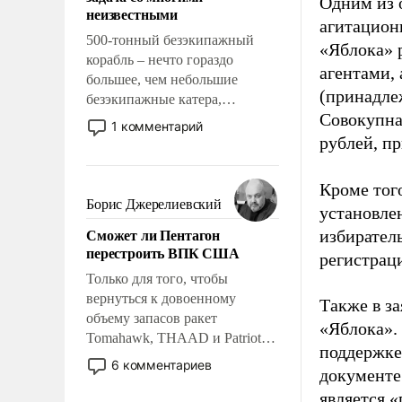
адаптироваться.
Одним из 
неизвестными
агитацион
500-тонный безэкипажный
«Яблока» 
корабль – нечто гораздо
агентами,
большее, чем небольшие
(принадле
безэкипажные катера,
Совокупная
применение которых уже
1 комментарий
стало обыденностью. Задача по
рублей, пр
созданию такого корабля очень
сложна и амбициозна. Однако
Кроме тог
и ее реализация радикально
Борис Джерелиевский
установле
поднимет наши боевые
Сможет ли Пентагон
избиратель
возможности.
перестроить ВПК США
регистрац
Только для того, чтобы
вернуться к довоенному
Также в з
объему запасов ракет
«Яблока».
Tomahawk, THAAD и Patriot
поддержке
США потребуется более трех
6 комментариев
документе
лет. Даже небольшая война с
является 
Ираном опустошила