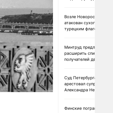
Возле Новороссийска
атакован сухогруз под
турецким флагом
Минтруд предложил
расширить список
получателей двух пенс
Суд Петербурга заочно
арестовал супругу
Александра Невзорова
Финские пограничники