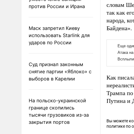
словам Ше
против России и Ирана
так как е
народа, к
Байдена».
Маск запретил Киеву
использовать Starlink для
ударов по России
Суд признал законным
снятие партии «Яблоко» с
Как писал
выборов в Карелии
нереалис
Трампа по
На польско-украинской
Путина и 
границе скопились
тысячи грузовиков из-за
Вы можете к
закрытия портов
политике по 