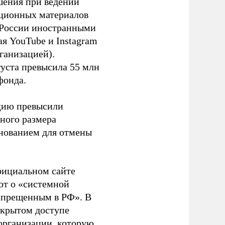
шения при ведении
ационных материалов
в России иностранными
я YouTube и Instagram
ганизацией).
густа превысила 55 млн
фонда.
ацию превысили
ного размера
основанием для отмены
фициальном сайте
ют о «системной
апрещенным в РФ». В
ткрытом доступе
организации, которую