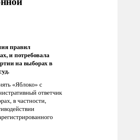
онной
ния правил
ах, и потребовала
ртии на выборах в
уд.
нять «Яблоко» с
инистративный ответчик
ах, в частности,
тиводействии
зарегистрированного