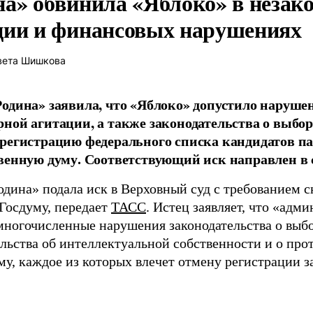
на» обвинила «Яблоко» в незак
ции и финансовых нарушениях
вета Шишкова
одина» заявила, что «Яблоко» допустило наруше
ной агитации, а также законодательства о выбор
регистрацию федерального списка кандидатов па
венную думу. Соответствующий иск направлен в с
одина» подала иск в Верховный суд с требованием с
 Госдуму, передает
ТАСС
. Истец заявляет, что «адм
многочисленные нарушения законодательства о выбор
ельства об интеллектуальной собственности и о про
му, каждое из которых влечет отмену регистрации 