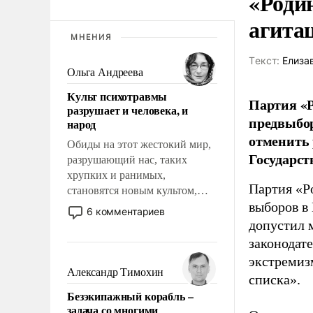
«Роди
агита
МНЕНИЯ
Tекст:
Елиза
Ольга Андреева
Культ психотравмы
Партия «Р
разрушает и человека, и
предвыбор
народ
отменить 
Обиды на этот жестокий мир,
Государст
разрушающий нас, таких
хрупких и ранимых,
Партия «Р
становятся новым культом,
выборов в
постепенно вытесняя и
6 комментариев
отменяя традиционное
допустил 
требование к человеку – быть
законодат
мужественным и твердым под
экстремиз
ударами судьбы, брать на себя
Александр Тимохин
списка».
ответственность, помогать
Безэкипажный корабль –
слабым, идти вперед и
задача со многими