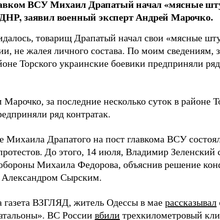
авком ВСУ Михаил Драпатый начал «мясные шт
 ДНР, заявил военный эксперт Андрей Марочко.
идалось, товарищ Драпатый начал свои «мясные шт
и, не жалея личного состава. По моим сведениям, 
йоне Торского украинские боевики предприняли ряд 
 Марочко, за последние несколько суток в районе Т
редприняли ряд контратак.
е Михаила Драпатого на пост главкома ВСУ состоял
протестов. До этого, 14 июля, Владимир Зеленский 
обороны Михаила Федорова, объяснив решение ко
 Александром Сырским.
а газета ВЗГЛЯД, житель Одессы в мае
рассказывал
атальоны». ВС России
вбили
трехкилометровый кли