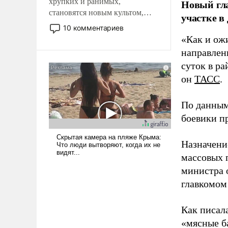
хрупких и ранимых,
Новый гл
становятся новым культом,
участке в
постепенно вытесняя и
10 комментариев
отменяя традиционное
«Как и ож
требование к человеку – быть
направлени
мужественным и твердым под
суток в ра
ударами судьбы, брать на себя
он
ТАСС
.
ответственность, помогать
слабым, идти вперед и
адаптироваться.
По данным
боевики п
Назначени
массовых 
министра 
главкомом
Как писал
«мясные б