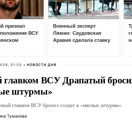
й признал
Военный эксперт
Т
 положение ВСУ
Лямин: Саудовская
г
вянском
Аравия сделала ставку
н
на Турцию и Пакистан
вместо США
026, 01:20 •
НОВОСТИ ДНЯ
 главком ВСУ Драпатый бросил
ые штурмы»
овый главком ВСУ бросил солдат в «мясные штурмы»
ина Туманова