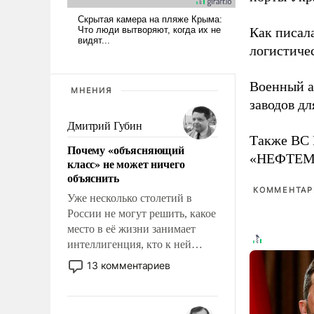
Как писал
логистичес
Военный 
МНЕНИЯ
заводов д
Дмитрий Губин
Также ВС 
Почему «объясняющий
«НЕФТЕМАШ
класс» не может ничего
объяснить
КОММЕНТАРИ
Уже несколько столетий в
России не могут решить, какое
место в её жизни занимает
интеллигенция, кто к ней
принадлежит, а кого из неё
13 комментариев
исключили с правом
восстановления и без оного. И
чем она отличается от просто