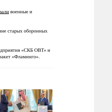
вали
военные и
ние старых оборонных
дприятия «СКБ ОВТ» и
ракет «Фламинго».