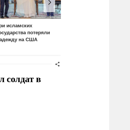
ри исламских
СМИ сообщили о
осударства потеряли
скрытых подземных
адежду на США
заводах по
производству БПЛА на
Украине
 солдат в