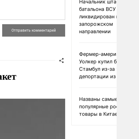
Начальник штаба
батальона ВСУ
ликвидирован на
запорожском
направлении
Фермер-американец
Уолкер купил билет в
Стамбул из-за угрозы
акет
депортации из России
Названы самые
популярные российски
товары в Китае