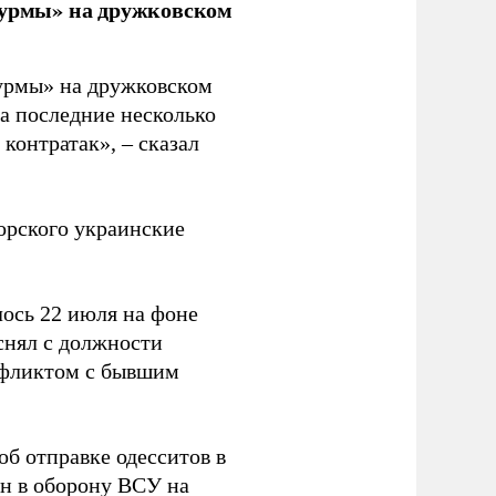
урмы» на дружковском
урмы» на дружковском
за последние несколько
контратак», – сказал
орского украинские
ось 22 июля на фоне
снял с должности
нфликтом с бывшим
об отправке одесситов в
н в оборону ВСУ на