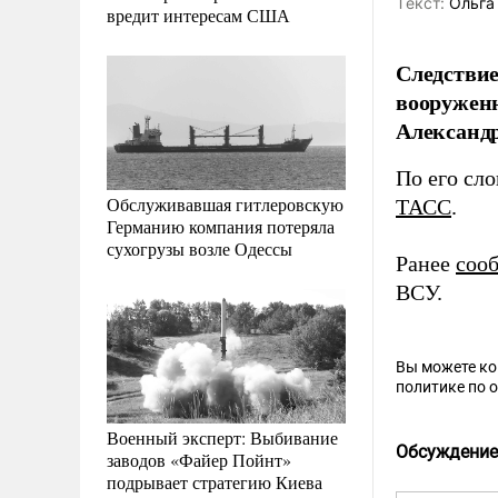
Tекст:
Ольга
вредит интересам США
Следствие
вооружен
Александр
По его сло
Обслуживавшая гитлеровскую
ТАСС
.
Германию компания потеряла
сухогрузы возле Одессы
Ранее
соо
ВСУ.
Вы можете к
политике по 
Военный эксперт: Выбивание
Обсуждение
заводов «Файер Пойнт»
подрывает стратегию Киева