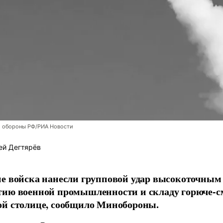
 обороны РФ/РИА Новости
ей Дегтярёв
е войска нанесли групповой удар высокоточным
тию военной промышленности и складу горюче-с
ой столице, сообщило Минобороны.