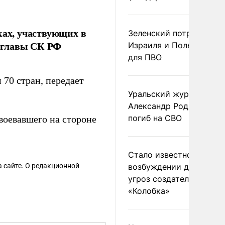
ках, участвующих в
Зеленский потребовал 
мглавы СК РФ
Израиля и Польши рак
для ПВО
 70 стран, передает
Уральский журналист
Александр Родионов
погиб на СВО
воевавшего на стороне
Стало известно о
 сайте. О редакционной
возбуждении дела из-з
угроз создателям
«Колобка»