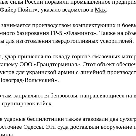
ые силы России поразили промышленное предприят
Файер Пойнт», указало ведомство в
Max
.
д занимается производством комплектующих и боев
емного базирования FP-5 «Фламинго». Также на объе
ы для изготовления твердотопливных ускорителей.
о, удар пришелся по складу горюче-смазочных матер
ащему ООО «Грандтерминал». Этот объект обеспеч
уктов для украинской армии с линейной производс
Новоград-Волынский».
 там заправляются бензовозы, направляющиеся на в
 группировок войск.
е ударные беспилотники также атаковали два сухогр
осточнее Одессы. Эти суда доставляли вооружение 
аины.