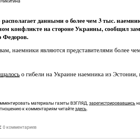
 Никитина
 располагает данными о более чем 3 тыс. наемни
ном конфликте на стороне Украины, сообщил за
 Федоров.
вам, наемники являются представителями более чем
бщалось
о гибели на Украине наемника из Эстонии, 
омментировать материалы газеты ВЗГЛЯД,
зарегистрировавшись
на
отношению к комментариям читайте
здесь
.
:
0
комментариев