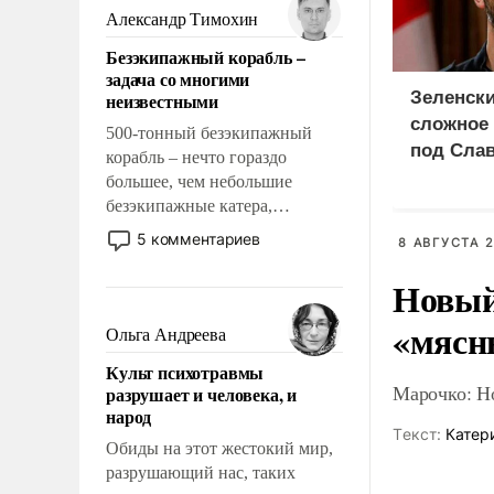
образованных людей. Иногда
Александр Тимохин
казалось, что эти вопросы
Безэкипажный корабль –
решены раз и навсегда, но –
задача со многими
нет, не решены.
Зеленски
неизвестными
сложное
500-тонный безэкипажный
под Сла
корабль – нечто гораздо
большее, чем небольшие
безэкипажные катера,
применение которых уже
5 комментариев
8 АВГУСТА 2
стало обыденностью. Задача по
созданию такого корабля очень
Новый
сложна и амбициозна. Однако
«мясн
и ее реализация радикально
Ольга Андреева
поднимет наши боевые
Культ психотравмы
возможности.
Марочко: Н
разрушает и человека, и
народ
Tекст:
Катер
Обиды на этот жестокий мир,
разрушающий нас, таких