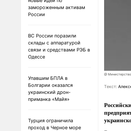
новые идеи по
замороженным активам
России
ВС России поразили
склады с аппаратурой
связи и средствами РЭБ в
Одессе
@ Министерство
Упавшим БПЛА в
Болгарии оказался
Tекст:
Алекс
украинский дрон-
приманка «Майя»
Российски
предприя
украинск
Турция ограничила
проход в Черное море