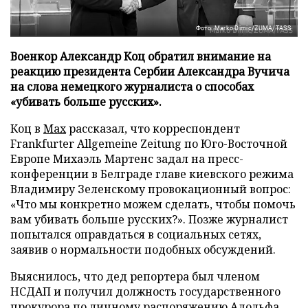
Фото: Marko Dimic/ZUMA/TASS
Военкор Александр Коц обратил внимание на
реакцию президента Сербии Александра Вучича
на слова немецкого журналиста о способах
«убивать больше русских».
Коц в
Мах
рассказал, что корреспондент
Frankfurter Allgemeine Zeitung по Юго-Восточной
Европе Михаэль Мартенс задал на пресс-
конференции в Белграде главе киевского режима
Владимиру Зеленскому провокационный вопрос:
«Что мы конкретно можем сделать, чтобы помочь
вам убивать больше русских?». Позже журналист
попытался оправдаться в социальных сетях,
заявив о нормальности подобных обсуждений.
Выяснилось, что дед репортера был членом
НСДАП и получил должность государственного
прокурора по личному распоряжению Адольфа