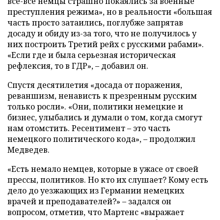
все-все немцы страшно покаялись за военные
преступления режима», но в реальности «большая
часть просто затаились, поглубже запрятав
досаду и обиду из-за того, что не получилось у
них построить Третий рейх с русскими рабами».
«Если где и была серьезная историческая
рефлексия, то в ГДР», – добавил он.
Спустя десятилетия «досада от поражения,
реваншизм, ненависть к презренным русским
только росли». «Они, политики немецкие и
бизнес, улыбались и думали о том, когда смогут
нам отомстить. Ресентимент – это часть
немецкого политического кода», – продолжил
Медведев.
«Есть немало немцев, которые в ужасе от своей
прессы, политиков. Но кто их слушает? Кому есть
дело до уезжающих из Германии немецких
врачей и преподавателей?» – задался он
вопросом, отметив, что Мартенс «выражает