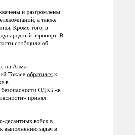
ахвачены и разгромлены
елекомпаний, а также
ины. Кроме того, в
дународный аэропорт. В
ласти сообщили об
ко на Алма-
ией Токаев
обратился
к
ке в
й безопасности ОДКБ «в
опасности» принял
о-десантных войск в
к выполнению задач в