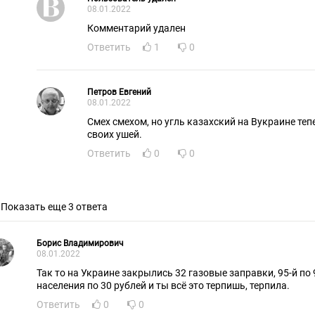
08.01.2022
Комментарий удален
Ответить
1
0
Петров Евгений
08.01.2022
Смех смехом, но угль казахский на Вукраине теп
своих ушей.
Ответить
0
0
Показать еще 3 ответа
Борис Владимирович
08.01.2022
Так то на Украине закрылись 32 газовые заправки, 95-й по 9
населения по 30 рублей и ты всё это терпишь, терпила.
Ответить
0
0