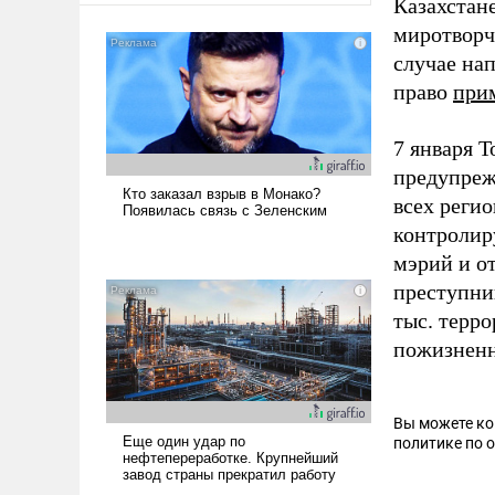
Казахстан
миротворч
случае на
право
при
7 января 
предупреж
всех реги
контролир
мэрий и о
преступни
тыс. терр
пожизненн
Вы можете к
политике по 