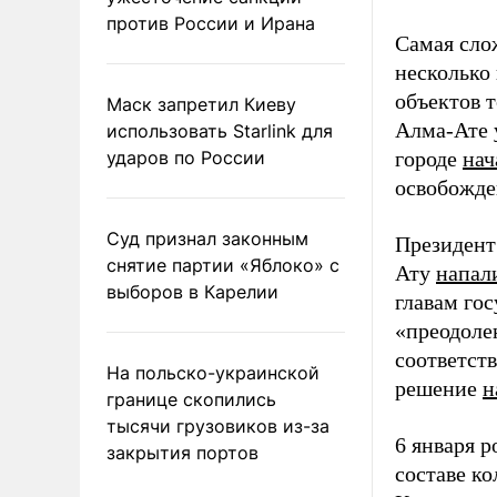
против России и Ирана
Самая сло
несколько
объектов т
Маск запретил Киеву
Алма-Ате 
использовать Starlink для
ударов по России
городе
нач
освобожде
Суд признал законным
Президент
снятие партии «Яблоко» с
Ату
напал
выборов в Карелии
главам го
«преодол
соответст
На польско-украинской
решение
н
границе скопились
тысячи грузовиков из-за
6 января 
закрытия портов
составе к