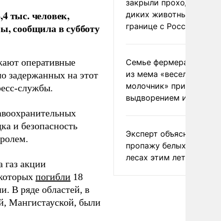
закрыли проходы для
4 тыс. человек,
диких животных на
границе с Россией
ы, сообщила в субботу
жают оперативные
Семье фермера Уолкер
из мема «веселый
о задержанных на этот
молочник» пригрозили
есс-службы.
выдворением из Росси
авоохранительных
ка и безопасность
Эксперт объяснил
тролем.
пропажу белых грибов 
лесах этим летом
а газ акции
 которых
погибли
18
. В ряде областей, в
й, Мангистауской, были