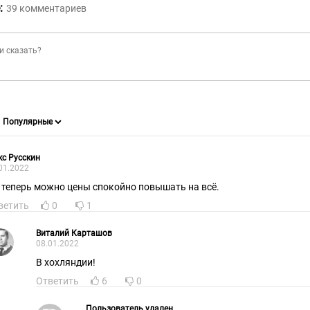
:
39
комментариев
с Русскин
01.2022
, теперь можно цены спокойно повышать на всё.
ветить
0
1
Виталий Карташов
08.01.2022
В хохляндии!
Ответить
6
0
Пользователь удален