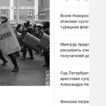
Возле Новороссийска
атакован сухогруз под
турецким флагом
Минтруд предложил
расширить список
получателей двух пенс
Суд Петербурга заочно
арестовал супругу
Александра Невзорова
Финские пограничники