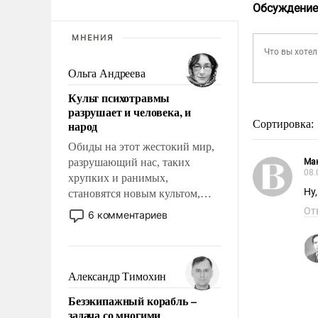
Обсуждение
МНЕНИЯ
Ольга Андреева
Культ психотравмы
разрушает и человека, и
народ
Сортировка:
Обиды на этот жестокий мир,
разрушающий нас, таких
Мак
08.
хрупких и ранимых,
Ну
становятся новым культом,
постепенно вытесняя и
От
6 комментариев
отменяя традиционное
требование к человеку – быть
мужественным и твердым под
ударами судьбы, брать на себя
Александр Тимохин
ответственность, помогать
Безэкипажный корабль –
слабым, идти вперед и
задача со многими