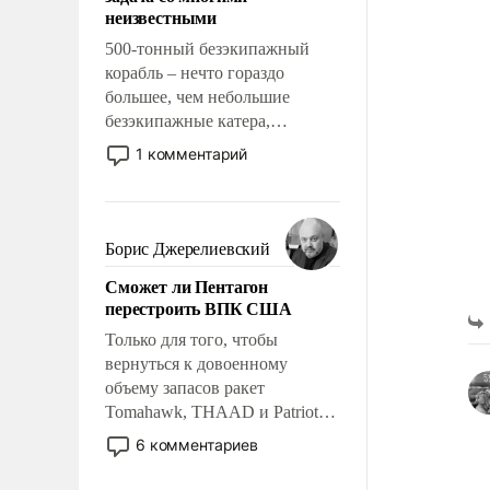
адаптироваться.
неизвестными
500-тонный безэкипажный
корабль – нечто гораздо
большее, чем небольшие
безэкипажные катера,
применение которых уже
1 комментарий
стало обыденностью. Задача по
созданию такого корабля очень
сложна и амбициозна. Однако
и ее реализация радикально
Борис Джерелиевский
поднимет наши боевые
Сможет ли Пентагон
возможности.
перестроить ВПК США
Только для того, чтобы
вернуться к довоенному
объему запасов ракет
Tomahawk, THAAD и Patriot
США потребуется более трех
6 комментариев
лет. Даже небольшая война с
Ираном опустошила