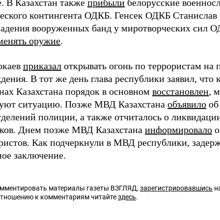
е. В Казахстан также
прибыли
белорусские военнос
еского контингента ОДКБ. Генсек ОДКБ Станислав З
падения вооруженных банд у миротворческих сил ОД
менять оружие
.
Токаев
приказал
открывать огонь по террористам на 
дения. В тот же день глава республики заявил, что
онах Казахстана порядок в основном
восстановлен
, 
уют ситуацию. Позже МВД Казахстана
объявило
об
тделений полиции, а также отчиталось о ликвидаци
ков. Днем позже МВД Казахстана
информировало
о
ористов. Как подчеркнули в МВД республики, задер
ое заключение.
омментировать материалы газеты ВЗГЛЯД,
зарегистрировавшись
на
отношению к комментариям читайте
здесь
.