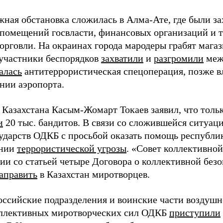
жная обстановка сложилась в Алма-Ате, где были з
 помещений госвласти, финансовых организаций и т
орговли. На окраинах города мародеры грабят магаз
участники беспорядков
захватили
и
разгромили
меж
алась
антитеррористическая спецоперация, позже в
нии аэропорта.
 Казахстана Касым-Жомарт Токаев заявил, что толь
и
20 тыс. бандитов. В связи со сложившейся ситуац
сударств ОДКБ с просьбой оказать помощь республи
ении
террористической угрозы
. «Совет коллективно
вии со статьей четыре Договора о коллективной без
аправить
в Казахстан миротворцев.
российские подразделения и воинские части воздушн
оллективных миротворческих сил ОДКБ
приступили