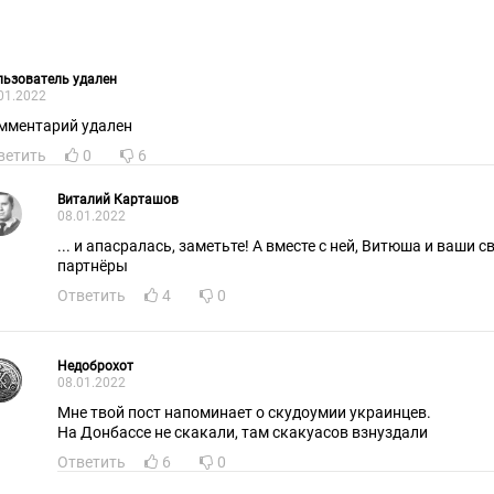
ьзователь удален
01.2022
мментарий удален
ветить
0
6
Виталий Карташов
08.01.2022
... и апасралась, заметьте! А вместе с ней, Витюша и ваши светло-синие сексуальные
партнёры
Ответить
4
0
Недоброхот
08.01.2022
Мне твой пост напоминает о скудоумии украинцев.
На Донбассе не скакали, там скакуасов взнуздали
Ответить
6
0