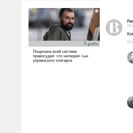
американские арсеналы.
Сложившаяся ситуация
означает многолетний период
Пол
уязвимости США, например,
08.
перед Китаем.
Ко
От