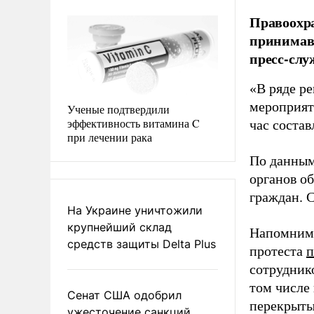
Правоохра
принимавш
пресс-слу
«В ряде р
мероприят
Ученые подтвердили
эффективность витамина C
час состав
при лечении рака
По данным
органов о
граждан. 
На Украине уничтожили
крупнейший склад
Напомним, 
средств защиты Delta Plus
протеста
п
сотруднико
том числе
Сенат США одобрил
перекрыты
ужесточение санкций