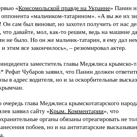
ервью «
Комсомольской правде на Украине
» Панин н
 оппонента «мальчиком-татарином». «А вы же их зн
! Он сам был виноват, но захотел получить от нас де
, что давайте, мол, как-то решим, ведь на машине д
н не было. Но он же мальчик-татарин, я ему дал н
 и этим все закончилось», – резюмировал актер.
 инцидента заместитель главы Меджлиса крымско-т
* Рефат Чубаров заявил, что Панин должен ответит
озы в адрес водителя, но и за оскорбительные выска
 крымчан.
ю очередь глава Меджлиса крымскотатарского наро
лев заявил сайту «
Крым. Комментарии
», что
хранительные органы обязаны отреагировать не тол
анесения побоев, но и на антитатарские высказыва
а.