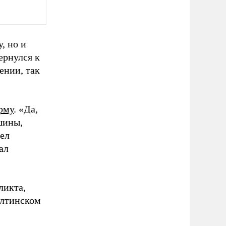
, но и
ернулся к
ении, так
рму
. «Да,
шины,
дел
ал
ликта,
Ялтинском