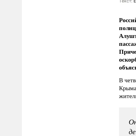
Tекст:
Е
Росси
полиц
Алушт
пасса
Приче
оскор
объяс
В чет
Крыма
жител
Он
де