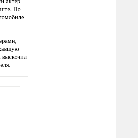
ий актер
уште. По
втомобиле
ерами,
ехавшую
я выскочил
еля.