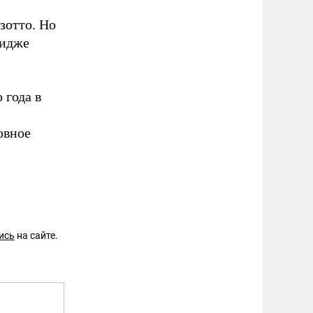
зотто. Но
мидже
 года в
овное
ись
на сайте.