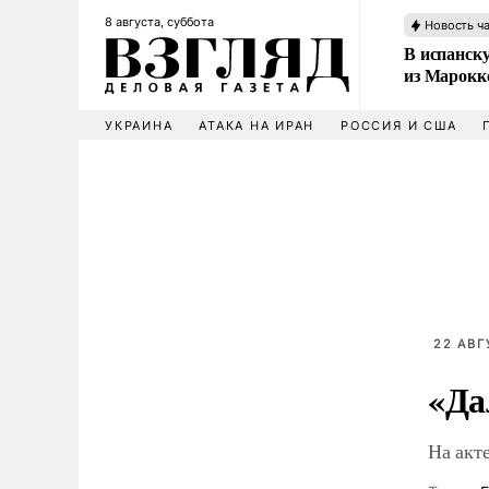
8 августа, суббота
Новость ч
В испанск
из Марокк
УКРАИНА
АТАКА НА ИРАН
РОССИЯ И США
22 АВГ
«Да
На акт