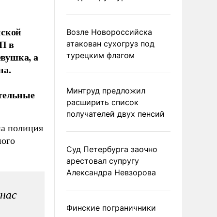
нской
Возле Новороссийска
П в
атакован сухогруз под
евушка, а
турецким флагом
на.
Минтруд предложил
тельные
расширить список
получателей двух пенсий
на полиция
ного
Суд Петербурга заочно
арестовал супругу
Александра Невзорова
 нас
Финские пограничники