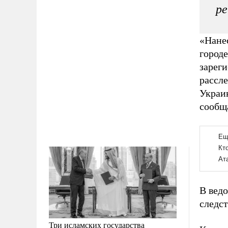
ре
«Нане
город
зарег
рассле
Украи
сообщ
В ведо
следс
Три исламских государства