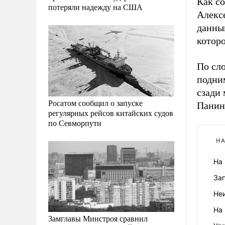
Как с
потеряли надежду на США
Алекс
данным
которо
По сло
подним
сзади 
Росатом сообщил о запуске
Панин
регулярных рейсов китайских судов
по Севморпути
НА
На 
За
Не
На
Замглавы Минстроя сравнил