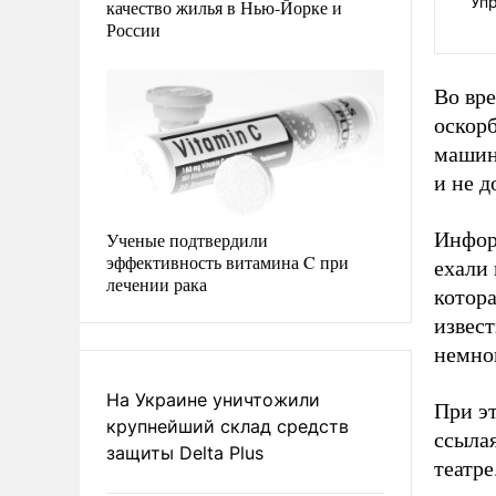
Упр
качество жилья в Нью-Йорке и
России
Во вре
оскорб
машине
и не 
Инфор
Ученые подтвердили
эффективность витамина C при
ехали
лечении рака
котора
извест
немно
На Украине уничтожили
При эт
крупнейший склад средств
ссылая
защиты Delta Plus
театре