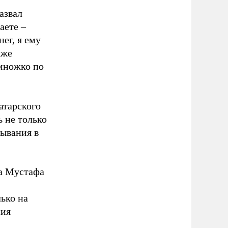
азвал
аете –
нег, я ему
аже
емножко по
атарского
ь не только
зывания в
да Мустафа
ько на
ния