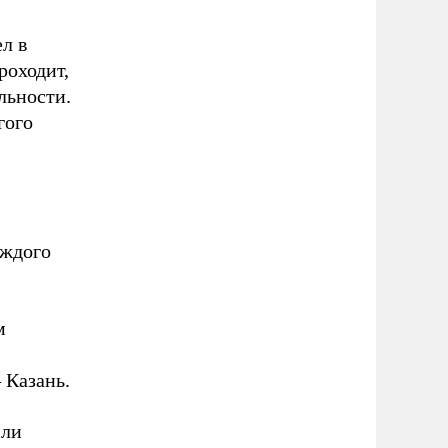
л в
роходит,
льности.
гого
аждого
м
 Казань.
или