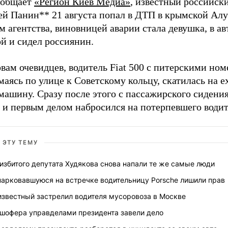
ообщает
«Регион Киев Медиа»
, известный российск
ей Панин** 21 августа попал в ДТП в крымской Ал
 агентства, виновницей аварии стала девушка, в а
й и сидел россиянин.
вам очевидцев, водитель Fiat 500 с питерскими ном
аясь по улице к Советскому кольцу, скатилась на 
машину. Сразу после этого с пассажирского сидени
 и первым делом набросился на потерпевшего водит
 ЭТУ ТЕМУ
избитого депутата Худякова снова напали те же самые люди
парковавшуюся на встречке водительницу Porsche лишили прав
известный застрелил водителя мусоровоза в Москве
 шофера управделами президента завели дело