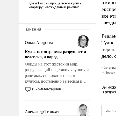
в киро
экспре
все эт
звезды
МНЕНИЯ
Реальн
Туапсе
Ольга Андреева
переп
Культ психотравмы разрушает и
дело, 
человека, и народ
Обиды на этот жестокий мир,
* Организ
разрушающий нас, таких хрупких и
** Внесен
ранимых, становятся новым
культом, постепенно вытесняя и
отменяя традиционное требование к
Вы може
6 комментариев
О редак
человеку – быть мужественным и
твердым под ударами судьбы, брать
на себя ответственность, помогать
слабым, идти вперед и
Александр Тимохин
адаптироваться.