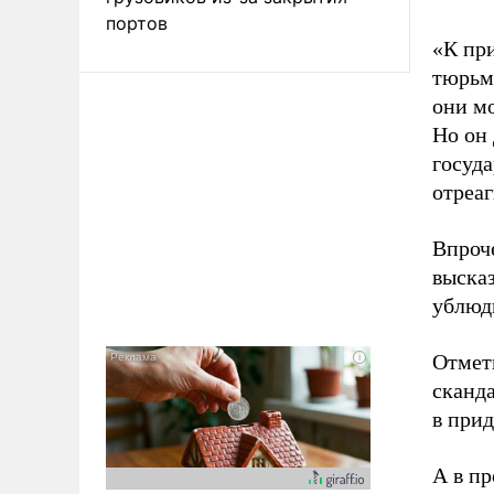
портов
«К при
тюрьме
они мо
Но он 
госуда
отреаг
Впроче
выска
ублюдк
Отмет
сканда
в при
А в пр