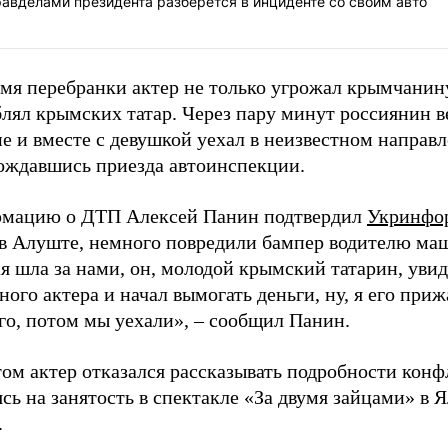
авделами президента разберется в инциденте со своим авто
мя перебранки актер не только угрожал крымчанину
лял крымских татар. Через пару минут россиянин в
 и вместе с девушкой уехал в неизвестном направл
дождавшись приезда автоинспекции.
мацию о ДТП Алексей Панин подтвердил
Укринфо
 в Алуште, немного повредили бампер водителю ма
я шла за нами, он, молодой крымский татарин, уви
ного актера и начал вымогать деньги, ну, я его приж
го, потом мы уехали», – сообщил Панин.
ом актер отказался рассказывать подробности конф
сь на занятость в спектакле «За двумя зайцами» в 
.