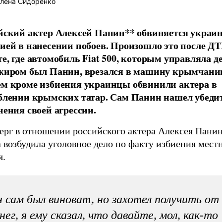
лена Сидоренко
йский актер Алексей Панин** обвиняется украи
ией в нанесении побоев. Произошло это после ДТ
е, где автомобиль Fiat 500, которым управляла д
жиром был Панин, врезался в машину крымчани
м кроме избиения украинцы обвинили актера в
блении крымских татар. Сам Панин нашел убеди
нения своей агрессии.
верг в отношении российского актера Алексея Пани
 возбудила уголовное дело по факту избиения мест
я.
 сам был виноват, но захотел получить от
нег, я ему сказал, что давайте, мол, как-то