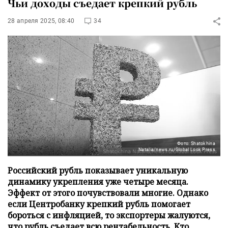
Чьи доходы съедает крепкий рубль
28 апреля 2025, 08:40
34
Фото: Shatokhina
Natalia/news.ru/Global Look Press
Российский рубль показывает уникальную
динамику укрепления уже четыре месяца.
Эффект от этого почувствовали многие. Однако
если Центробанку крепкий рубль помогает
бороться с инфляцией, то экспортеры жалуются,
что рубль съедает всю рентабельность. Кто