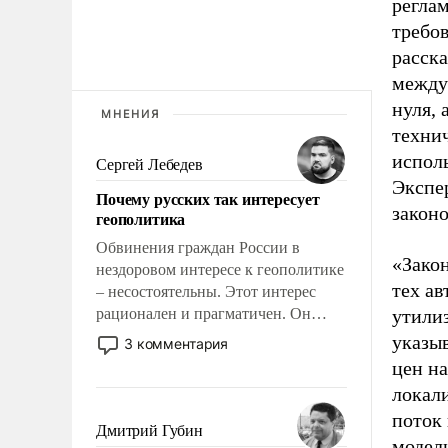
реглам
требов
расска
междун
нуля, 
МНЕНИЯ
технич
исполь
Сергей Лебедев
Экспе
Почему русских так интересует
законо
геополитика
Обвинения граждан России в
«Закон
нездоровом интересе к геополитике
тех ав
– несостоятельны. Этот интерес
рационален и прагматичен. Он
утилиз
обусловлен тысячелетним опытом
указы
3 комментария
выживания в крайне непростых
цен на
условиях и фундаментальным
локали
знанием, что мировая политика
поток 
имеет свойство заявляться на порог
Дмитрий Губин
модел
нашего дома.