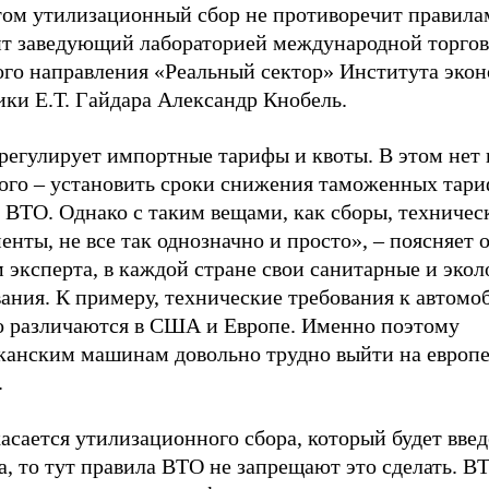
том утилизационный сбор не противоречит правила
ит заведующий лабораторией международной торго
ого направления «Реальный сектор» Института эко
ики Е.Т. Гайдара Александр Кнобель.
регулирует импортные тарифы и квоты. В этом нет 
ого – установить сроки снижения таможенных тариф
 ВТО. Однако с таким вещами, как сборы, техничес
енты, не все так однозначно и просто», – поясняет 
 эксперта, в каждой стране свои санитарные и эко
ания. К примеру, технические требования к автомо
о различаются в США и Европе. Именно поэтому
канским машинам довольно трудно выйти на европ
.
асается утилизационного сбора, который будет введ
а, то тут правила ВТО не запрещают это сделать. В