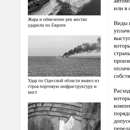
автом
или в 
Жара и обмеление рек жестко
Виды 
ударили по Европе
уплач
выступ
котор
стран
произ
оплачи
собст
Удар по Одесской области вывел из
строя портовую инфраструктуру и
Расхо
мост
котор
компен
порядо
допус
перед