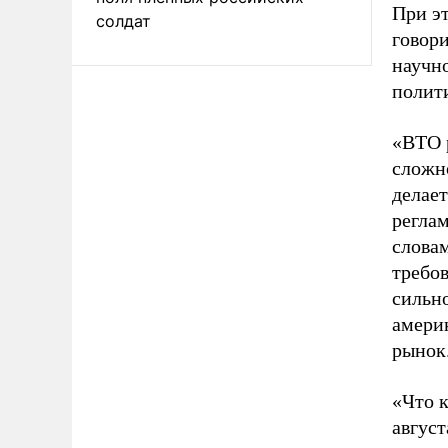
При э
солдат
говор
научн
полит
«ВТО 
сложн
делает
реглам
словам
требов
сильн
амери
рынок
«Что к
август