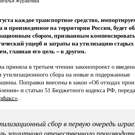
аталья Журавлева
вгуста каждое транспортное средство, импортируем
а и произведенное на территории России, будет о
зационным сбором, призванным компенсироват
гический ущерб и затраты на утилизацию старых
м, главная его цель – в другом.
а приняла в третьем чтении законопроект о введен
и утилизационного сбора на новые и подержанные
ашины. Поправки внесены в закон «Об отходах прои
бления» и статью 51 Бюджетного кодекса РФ, перед
рфакс»
.
илизационный сбор в первую очередь игра
ль защитника отечественного производите