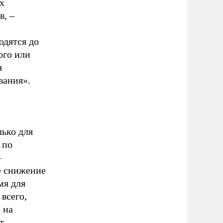
х
в, –
одятся до
ого или
я
вания».
лько для
 по
–
е снижение
мя для
всего,
 на
т