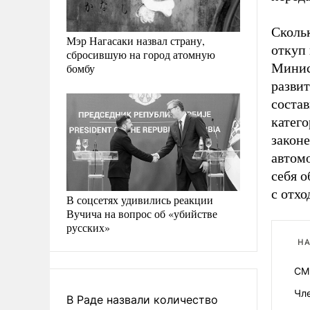
Скольк
Мэр Нагасаки назвал страну,
откуп 
сбросившую на город атомную
Минис
бомбу
развит
состав
катего
законе
автом
себя 
с отхо
В соцсетях удивились реакции
Вучича на вопрос об «убийстве
русских»
НА
СМ
Чле
В Раде назвали количество