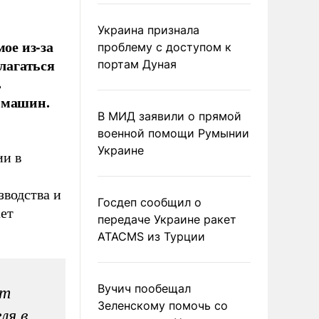
Украина признала
ое из-за
проблему с доступом к
благаться
портам Дуная
ь
 машин.
В МИД заявили о прямой
военной помощи Румынии
Украине
ии в
зводства и
Госдеп сообщил о
ает
передаче Украине ракет
ATACMS из Турции
Вучич пообещал
ет
Зеленскому помочь со
ля в