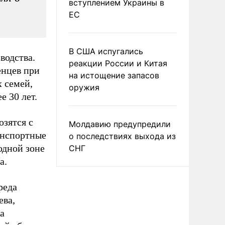
вступлением Украины в
ЕС
В США испугались
водства.
реакции России и Китая
енцев при
на истощение запасов
 семей,
оружия
е 30 лет.
зятся с
Молдавию предупредили
анспортные
о последствиях выхода из
одной зоне
СНГ
а.
реда
ева,
а