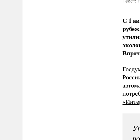
Tекст:
Н
С 1 а
рубеж
утили
эколо
Впроче
Госдум
Росси
автом
потре
«Инте
Ут
ро