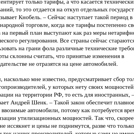
ентирует только тарифы, а что касается технически
аний, то это отдается на откуп отдельных государст
зывает Кнобель. – Сейчас наступает такой период в
ародной торговле, когда все тарифы постепенно св
а на первый план выступают как раз меры нетарифн
еского регулирования. Все страны сейчас стараютс
зовать на грани фола различные технические требо
рты склонны считать, что принятые изменения в
дательстве не отразятся на цене автомобилей.
, насколько мне известно, предусматривает сбор то
топроизводителей, у которых нету своих мощностей
ации на территории РФ, то есть для иностранных, 
вает Андрей Шенк. – Такой закон обеспечит плавно
 ввозимые автомобили, потому как потребуется вре
зации утилизационных мощностей. Так что, скорее 
не иссякнет и цены не поднимутся, разве что только
и тех наших производителей, которые сами не имею