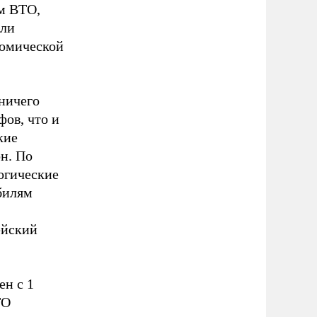
м ВТО,
вли
номической
ничего
ов, что и
кие
он. По
логические
билям
ейский
ен с 1
ТО