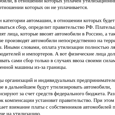
обили, в отношении которых уплачен утилизационн
отношении которых он не уплачивается.
и категории автомашин, в отношении которых будет
иваться сбор, определит правительство РФ. Плател
ят лица, которые ввозят автомобили в Россию, а та
ые производят автомобили непосредственно на терр
ы. Иными словами, оплата утилизации полностью л
водителей и импортеров. А вот физические лица до
вать сами сбор только в случаях ввоза своими сила
венной машины из-за границы.
ды организаций и индивидуальных предпринимателе
ые в дальнейшем будут утилизировать автомобили,
сируют за счет средств федерального бюджета. Раз
к компенсации установит правительство. При этом 
кает взимание платы с собственников автомобилей 
аче на утилизацию.