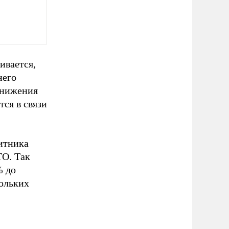
ивается,
него
снижения
ся в связи
итника
ТО. Так
% до
кольких