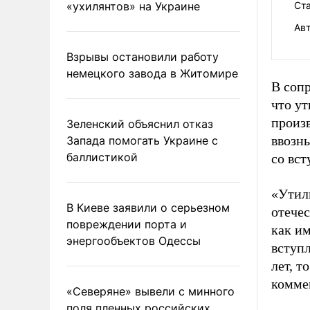
«ухилянтов» на Украине
Ста
Авт
Взрывы остановили работу
немецкого завода в Житомире
В соп
что у
произ
Зеленский объяснил отказ
ввозн
Запада помогать Украине с
баллистикой
со вс
«Утил
В Киеве заявили о серьезном
отечес
повреждении порта и
как и
энергообъектов Одессы
вступл
лет, т
комме
«Северяне» вывели с минного
поля пленных российских