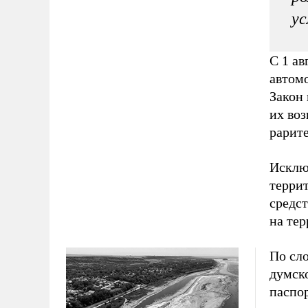
ус
С 1 ав
автомо
Закон
их воз
рарите
Исклю
терри
средс
на тер
По сло
думск
паспор