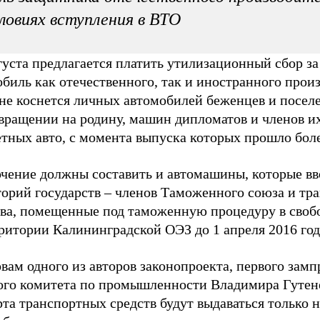
ловиях вступления в ВТО
густа предлагается платить утилизационный сбор за
биль как отечественного, так и иностранного произ
 не коснется личных автомобилей беженцев и посел
вращении на родину, машин дипломатов и членов их
тных авто, с момента выпуска которых прошло боле
чение должны составить и автомашины, которые вво
торий государств – членов Таможенного союза и тр
тва, помещенные под таможенную процедуру в своб
ритории Калининградской ОЭЗ до 1 апреля 2016 год
вам одного из авторов законопроекта, первого замп
ого комитета по промышленности Владимира Гутен
та транспортных средств будут выдаваться только н