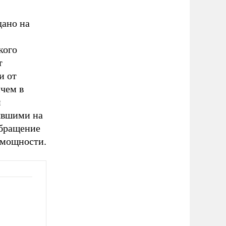
дано на
кого
т
и от
ичем в
и
явшими на
обращение
е мощности.