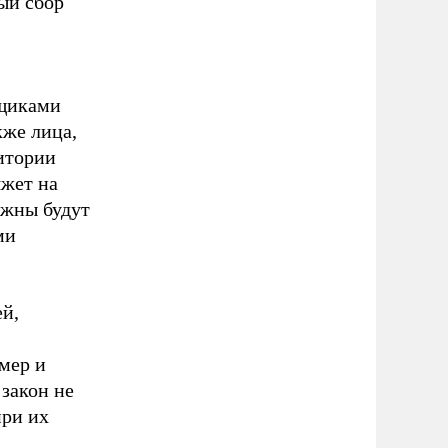
ый сбор
ьщиками
кже лица,
итории
яжет на
лжны будут
ми
й,
мер и
закон не
при их