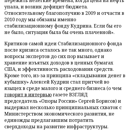
пережить нелегкие времена, когда цена на нефть
упала, и возник дефицит бюджета.
Относительному благополучию в 2009 и отчасти в
2010 году мы обязаны именно
стабилизационному фонду Кудрина. Если бы его
не было, ситуация была бы очень плачевной».
Критиков самой идеи Стабилизационного фонда
после кризиса осталось не так много, однако
вопросы экспертов до сих пор вызывает и
хранение изъятых доходов в ценных бумагах
США, и эффективность расходования средств.
Кроме того, из-за принципа «складывания денег в
кубышку» Алексей Кудрин стал притчей во
языцех в среде малого и среднего бизнеса (о чем
говорит в интервью
газете ВЗГЛЯД
председатель «Опоры России» Сергей Борисов) и
выдержал несколько принципиальных схваток с
Министерством экономического развития, не
единожды предлагавшим потратить
сверхдоходы на развитие инфраструктуры.