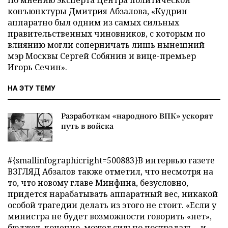
По мнению эксперта Центра политической
конъюнктуры Дмитрия Абзалова, «Кудрин
аппаратно был одним из самых сильных
правительственных чиновников, с которым по
влиянию могли соперничать лишь нынешний
мэр Москвы Сергей Собянин и вице-премьер
Игорь Сечин».
НА ЭТУ ТЕМУ
Разработкам «народного ВПК» ускорят
путь в войска
#{smallinfographicright=500883}В интервью газете
ВЗГЛЯД Абзалов также отметил, что несмотря на
то, что новому главе Минфина, безусловно,
придется нарабатывать аппаратный вес, никакой
особой трагедии делать из этого не стоит. «Если у
министра не будет возможности говорить «нет»,
бюджет, конечно, может сильно пострадать – и