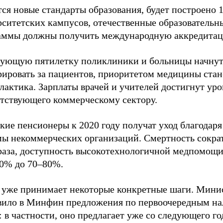
ся новые стандарты образования, будет построено 
рситетских кампусов, отечественные образовательн
аммы должны получить международную аккредита
дующую пятилетку поликлиники и больницы начну
рировать за пациентов, приоритетом медицины стан
актика. Зарплаты врачей и учителей достигнут уро
етствующего коммерческому сектору.
кие пенсионеры к 2020 году получат уход благодар
мы некоммерческих организаций. Смертность сократ
 раза, доступность высокотехнологичной медпомощи
20% до 70–80%.
уже принимает некоторые конкретные шаги. Мини
вило в Минфин предложения по первоочередным н
 в частности, оно предлагает уже со следующего го