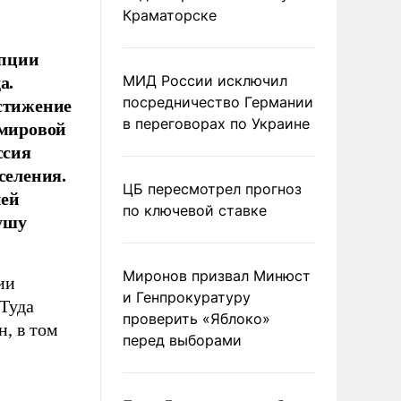
Краматорске
епции
а.
МИД России исключил
остижение
посредничество Германии
в переговорах по Украине
 мировой
ссия
селения.
ЦБ пересмотрел прогноз
ней
по ключевой ставке
ушу
Миронов призвал Минюст
ии
и Генпрокуратуру
 Туда
проверить «Яблоко»
н, в том
перед выборами