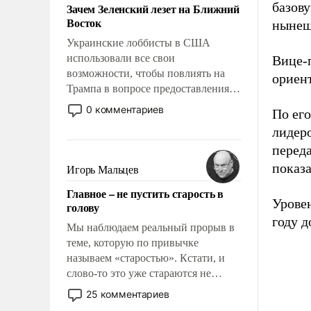
базов
Зачем Зеленский лезет на Ближний
Восток
нынеш
Украинские лоббисты в США
использовали все свои
Вице-
возможности, чтобы повлиять на
ориент
Трампа в вопросе предоставления
вооружений своим нанимателям.
0 комментариев
По ег
Вероятно, кому-то из тех, кто
лидеро
консультирует Киев, пришла в
перед
голову мысль: хорошо бы
продемонстрировать, что Украина
показ
Игорь Мальцев
вступила в вооруженное
Главное – не пустить старость в
противостояние с Ираном.
Урове
голову
году д
Мы наблюдаем реальный прорыв в
теме, которую по привычке
называем «старостью». Кстати, и
слово-то это уже стараются не
использовать – так же, как «бабка»,
25 комментариев
«дед», – хотя бы в образованной