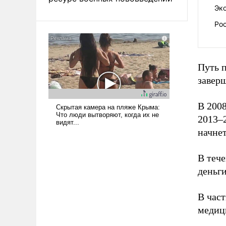
Эко
Рос
Путь п
завер
В 2008
2013–2
начнет
В тече
деньги
В част
медиц