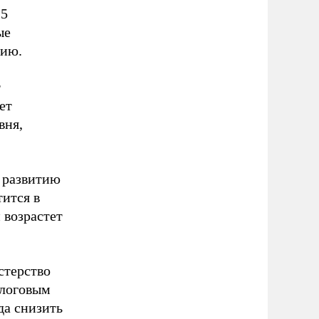
15
ые
цию.
т
ет
вня,
я развитию
ится в
 возрастет
стерство
алоговым
да снизить