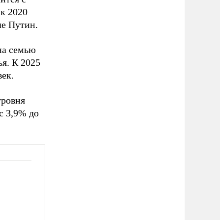
к 2020
ле Путин.
на семью
ья. К 2025
век.
уровня
с 3,9% до