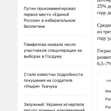
25% д
Путин прокомментировал
году д
первое место «Единой
России» в избирательном
Средни
бюллетене
из тре
году у
Памфилова назвала число
участников спецоперации на
Госрас
выборах в Госдуму
развит
6,5–7
Стали известны подробности
покушения на создателя
НА
«Упыря» Ткачука
Ин
Рос
Залужный: Украина исчерпала
Рос
ресурс военных нововведений