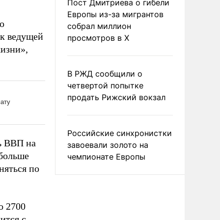
Пост Дмитриева о гибели
Европы из-за мигрантов
о
собрал миллион
ак ведущей
просмотров в X
изни»,
В РЖД сообщили о
четвертой попытке
продать Рижский вокзал
Российские синхронистки
ь ВВП на
завоевали золото на
 больше
чемпионате Европы
дняться по
о 2700
ится с