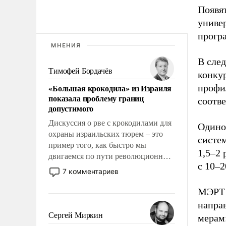
Появят
униве
прогр
МНЕНИЯ
В сле
Тимофей Бордачёв
конку
«Большая крокодила» из Израиля
профил
показала проблему границ
соотв
допустимого
Дискуссия о рве с крокодилами для
Одино
охраны израильских тюрем – это
систе
пример того, как быстро мы
1,5–2
двигаемся по пути революционных
с 10–
изменений. То, что несколько лет
7 комментариев
назад было образом для
псевдонаучной фантастики, стало
МЭРТ 
всерьез обсуждаемой идеей.
напра
Сергей Миркин
мерам: