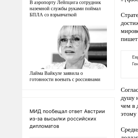
В аэропорту Лейпцига сотрудник
наземной службы руками поймал
БПЛА со взрывчаткой
Страте
дости
миров
пишет
Лайма Вайкуле заявила о
готовности воевать с россиянами
Соглас
душу 
чем в 
МИД пообещал ответ Австрии
этому 
из-за высылки российских
дипломатов
Средня
доллар