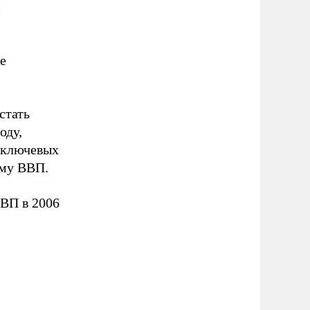
с
е
стать
оду,
 ключевых
ему ВВП.
ВВП в 2006