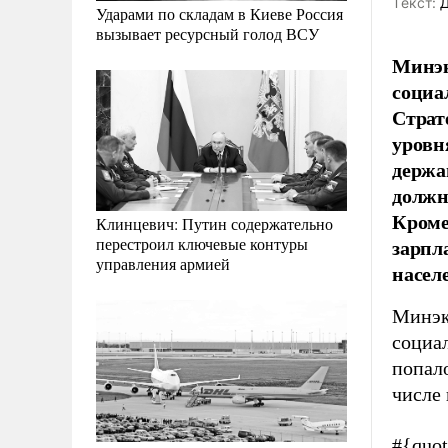
Tекст:
Д
Ударами по складам в Киеве Россия
вызывает ресурсный голод ВСУ
Минэк
социа
Страт
уровн
держа
должн
Кроме
Клинцевич: Путин содержательно
зарпл
перестроил ключевые контуры
управления армией
насел
Минэк
социал
попало
числе 
#{quo