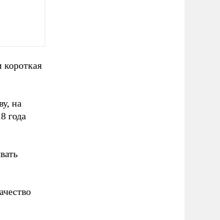
и короткая
у, на
8 года
вать
ачество