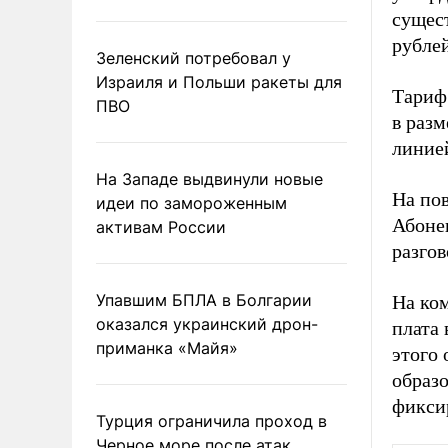
сущест
рублей
Зеленский потребовал у
Израиля и Польши ракеты для
Тариф
ПВО
в разм
линией
На Западе выдвинули новые
На по
идеи по замороженным
Абоне
активам России
разгов
Упавшим БПЛА в Болгарии
На ко
оказался украинский дрон-
плата 
приманка «Майя»
этого
образ
фикси
Турция ограничила проход в
Черное море после атак