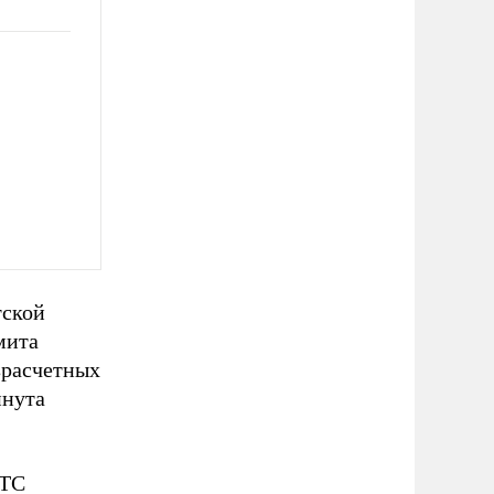
тской
мита
зрасчетных
инута
ГТС