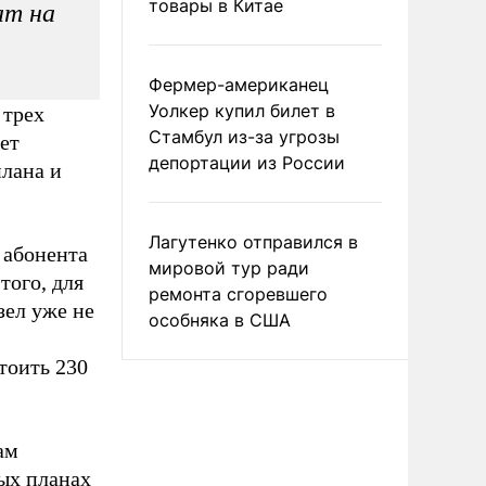
товары в Китае
ат на
Фермер-американец
Уолкер купил билет в
 трех
Стамбул из-за угрозы
ет
депортации из России
плана и
Лагутенко отправился в
 абонента
мировой тур ради
того, для
ремонта сгоревшего
зел уже не
особняка в США
стоить 230
ам
ых планах