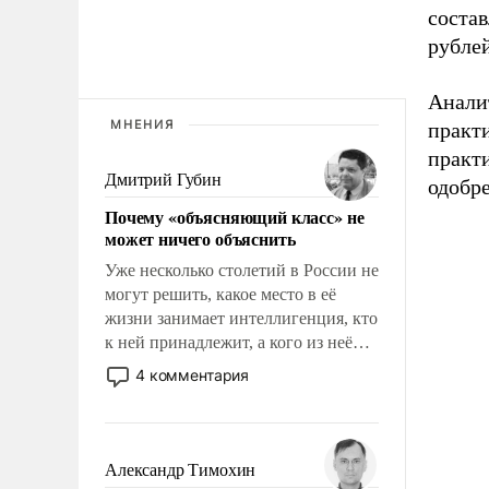
соста
рублей
Анали
МНЕНИЯ
практ
практ
Дмитрий Губин
одобре
Почему «объясняющий класс» не
может ничего объяснить
Уже несколько столетий в России не
могут решить, какое место в её
жизни занимает интеллигенция, кто
к ней принадлежит, а кого из неё
исключили с правом
4 комментария
восстановления и без оного. И чем
она отличается от просто
образованных людей. Иногда
казалось, что эти вопросы решены
Александр Тимохин
раз и навсегда, но – нет, не решены.