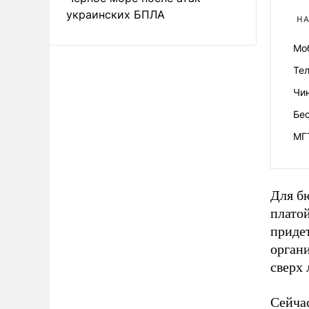
украинских БПЛА
НА
Мо
Те
Чи
Бе
МГ
Для б
платой
придет
органи
сверх 
Сейча