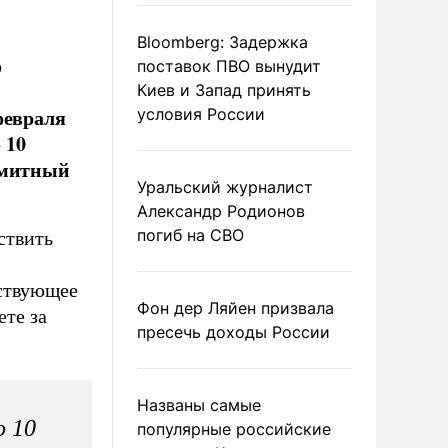
Bloomberg: Задержка
о
поставок ПВО вынудит
Киев и Запад принять
февраля
условия России
 10
имитный
Уральский журналист
Александр Родионов
погиб на СВО
ствить
тствующее
Фон дер Ляйен призвала
ете за
пресечь доходы России
Названы самые
о 10
популярные российские