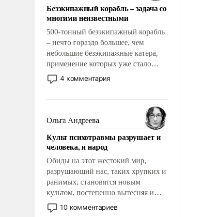
Безэкипажный корабль – задача со
многими неизвестными
500-тонный безэкипажный корабль
– нечто гораздо большее, чем
небольшие безэкипажные катера,
применение которых уже стало
обыденностью. Задача по созданию
4 комментария
такого корабля очень сложна и
амбициозна. Однако и ее
реализация радикально поднимет
наши боевые возможности.
Ольга Андреева
Культ психотравмы разрушает и
человека, и народ
Обиды на этот жестокий мир,
разрушающий нас, таких хрупких и
ранимых, становятся новым
культом, постепенно вытесняя и
отменяя традиционное требование к
10 комментариев
человеку – быть мужественным и