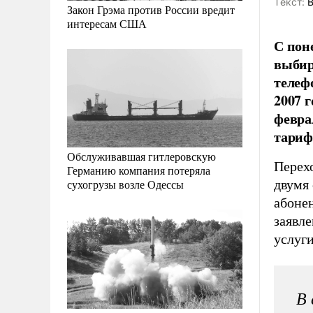
Tекст:
В
Закон Грэма против России вредит
интересам США
С пон
выбир
телеф
2007 г
февра
тариф
Обслуживавшая гитлеровскую
Перех
Германию компания потеряла
двумя
сухогрузы возле Одессы
абоне
заявле
услуги
В 