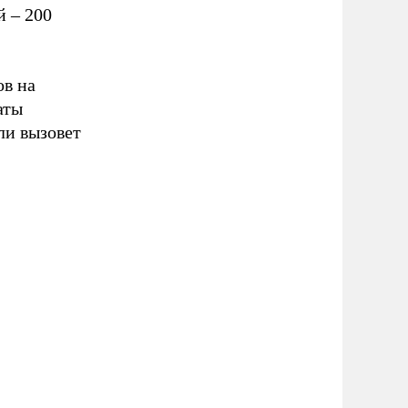
й – 200
ов на
аты
ли вызовет