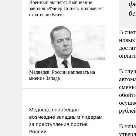
Военный эксперт: Выбивание
фе
заводов «Файер Пойнт» подрывает
б
стратегию Киева
В счет
новых
доста
оплат
В случ
Медведев: России наплевать на
мнение Запада
автом
смены
обойти
осущес
Медведев пообещал
рублей
возмездие западным лидерам
за преступления против
В нача
России
утвер