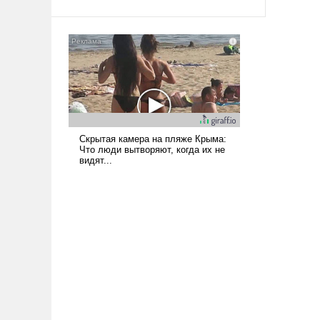
твердым под ударами судьбы, брать
на себя ответственность, помогать
слабым, идти вперед и
адаптироваться.