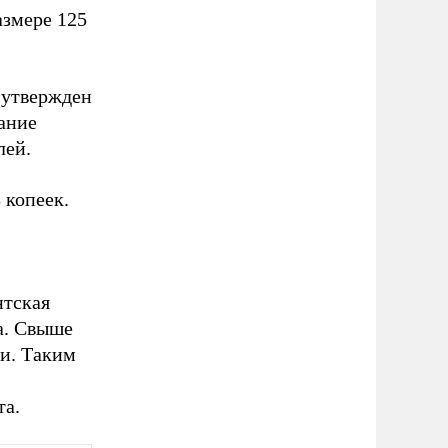
азмере 125
 утвержден
вание
лей.
 копеек.
нтская
ра. Свыше
ки. Таким
та.