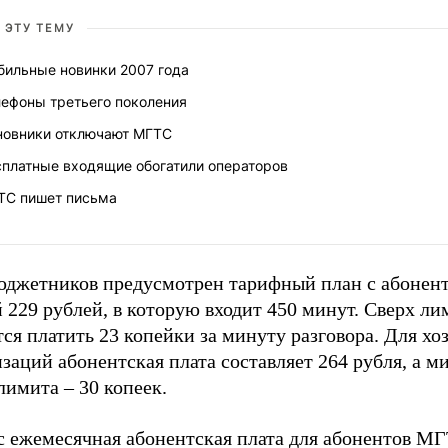
 ЭТУ ТЕМУ
бильные новинки 2007 года
лефоны третьего поколения
новники отключают МГТС
сплатные входящие обогатили операторов
ТС пишет письма
юджетников предусмотрен тарифный план с абонен
 229 рублей, в которую входит 450 минут. Сверх ли
ся платить 23 копейки за минуту разговора. Для хо
заций абонентская плата составляет 264 рубля, а м
лимита – 30 копеек.
с ежемесячная абонентская плата для абонентов М