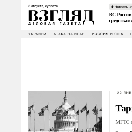
8 августа, суббота
Новость ч
ВС России 
средствам
УКРАИНА
АТАКА НА ИРАН
РОССИЯ И США
22 ЯНВ
Тар
МГТС н