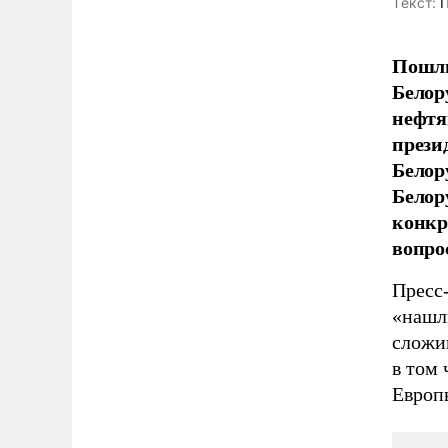
Tекст:
П
Пошли
Белор
нефтя
прези
Белор
Белор
конкр
вопро
Пресс
«нашл
сложи
в том
Европ