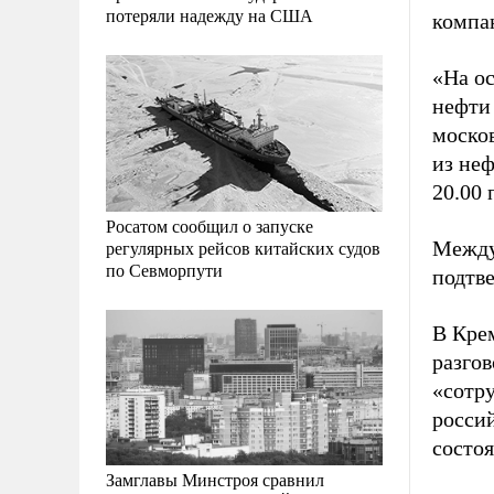
потеряли надежду на США
компа
«На о
нефти 
москов
из не
20.00 
Росатом сообщил о запуске
регулярных рейсов китайских судов
Между
по Севморпути
подтв
В Кре
разгов
«сотру
росси
состоя
Замглавы Минстроя сравнил