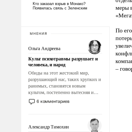
отдел
меры в
«Мега
По ег
МНЕНИЯ
потер
увелич
Ольга Андреева
конфл
Культ психотравмы разрушает и
компа
человека, и народ
– гово
Обиды на этот жестокий мир,
разрушающий нас, таких хрупких и
ранимых, становятся новым
культом, постепенно вытесняя и
отменяя традиционное требование к
6 комментариев
человеку – быть мужественным и
твердым под ударами судьбы, брать
на себя ответственность, помогать
слабым, идти вперед и
Александр Тимохин
адаптироваться.