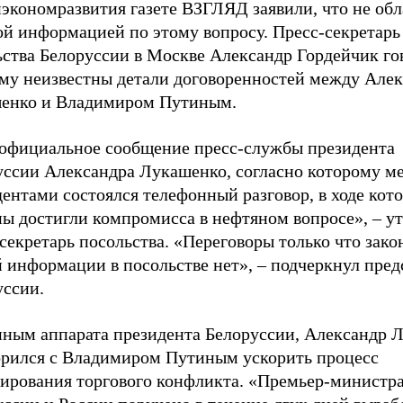
экономразвития газете ВЗГЛЯД заявили, что не об
ой информацией по этому вопросу. Пресс-секретарь
ства Белоруссии в Москве Александр Гордейчик гов
ему неизвестны детали договоренностей между Але
енко и Владимиром Путиным.
 официальное сообщение пресс-службы президента
уссии Александра Лукашенко, согласно которому м
ентами состоялся телефонный разговор, в ходе кот
ны достигли компромисса в нефтяном вопросе», – у
секретарь посольства. «Переговоры только что зако
 информации в посольстве нет», – подчеркнул пред
уссии.
нным аппарата президента Белоруссии, Александр 
орился с Владимиром Путиным ускорить процесс
лирования торгового конфликта. «Премьер-министр