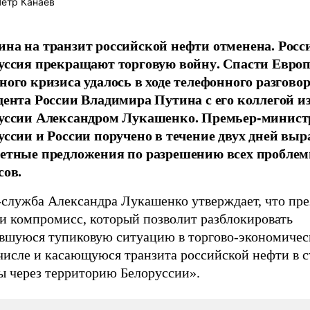
етр Канаев
на на транзит российской нефти отменена. Росс
уссия прекращают торговую войну. Спасти Европ
ного кризиса удалось в ходе телефонного разгово
дента России Владимира Путина с его коллегой и
уссии Александром Лукашенко. Премьер-минис
уссии и России поручено в течение двух дней выр
етные предложения по разрешению всех пробле
сов.
-служба Александра Лукашенко утверждает, что пр
и компромисс, который позволит разблокировать
вшуюся тупиковую ситуацию в торгово-экономичес
 числе и касающуюся транзита российской нефти в 
ы через территорию Белоруссии».