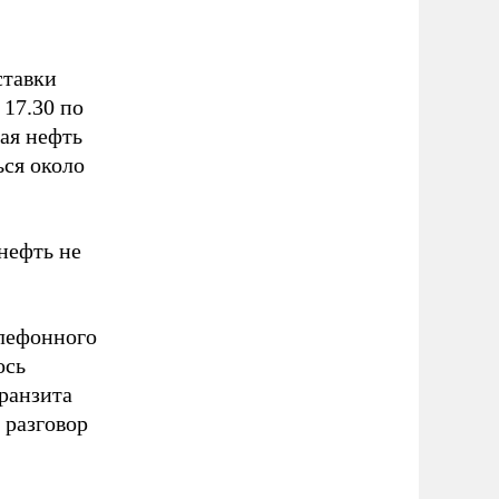
ставки
 17.30 по
вая нефть
ься около
нефть не
лефонного
ось
ранзита
 разговор