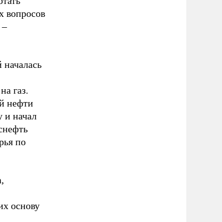
отать
х вопросов
 –
 началась
на газ.
й нефти
у и начал
снефть
рья по
,
их основу