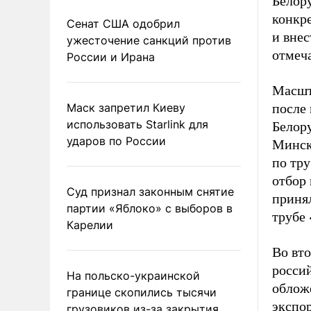
Белору
конкр
Сенат США одобрил
и внес
ужесточение санкций против
отмеч
России и Ирана
Масшт
Маск запретил Киеву
после
использовать Starlink для
Белор
ударов по России
Минск
по тру
отбор 
Суд признал законным снятие
приня
партии «Яблоко» с выборов в
трубе
Карелии
Во вто
росси
На польско-украинской
облож
границе скопились тысячи
экспор
грузовиков из-за закрытия