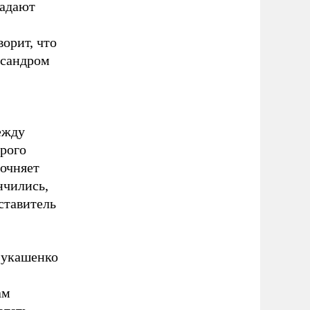
ладают
орит, что
ксандром
ежду
орого
точняет
нчились,
ставитель
Лукашенко
ам