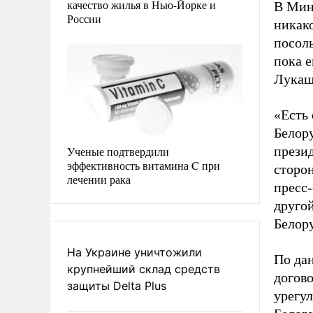
качество жилья в Нью-Йорке и
В Мин
России
никак
посоль
пока 
Лукаш
«Есть
Белор
презид
Ученые подтвердили
эффективность витамина C при
сторо
лечении рака
пресс-
другой
Белор
На Украине уничтожили
По да
крупнейший склад средств
догов
защиты Delta Plus
урегу