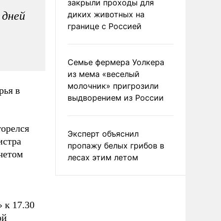
закрыли проходы для
 дней
диких животных на
границе с Россией
Семье фермера Уолкера
из мема «веселый
молочник» пригрозили
рья в
выдворением из России
горелся
Эксперт объяснил
истра
пропажу белых грибов в
учетом
лесах этим летом
 к 17.30
ой