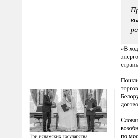
Пр
вы
ра
«В ход
энерго
стран
Пошлин
торго
Белор
догово
Словац
возоб
по мос
Три исламских государства