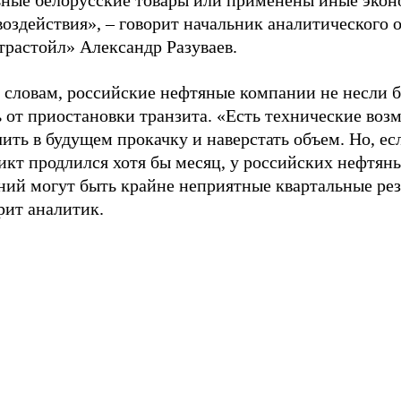
ьные белорусские товары или применены иные эко
оздействия», – говорит начальник аналитического 
трастойл» Александр Разуваев.
о словам, российские нефтяные компании не несли 
ь от приостановки транзита. «Есть технические во
ить в будущем прокачку и наверстать объем. Но, ес
икт продлился хотя бы месяц, у российских нефтян
ний могут быть крайне неприятные квартальные рез
рит аналитик.