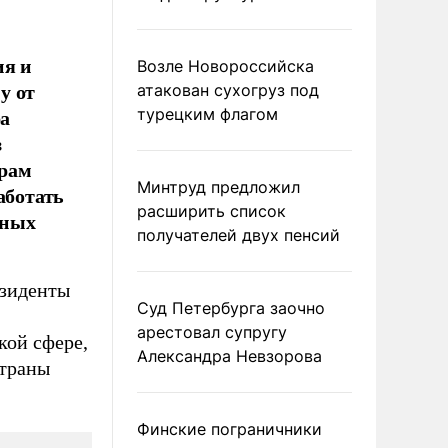
ия и
Возле Новороссийска
у от
атакован сухогруз под
ра
турецким флагом
з
трам
Минтруд предложил
аботать
расширить список
мных
получателей двух пенсий
езиденты
Суд Петербурга заочно
арестовал супругу
кой сфере,
Александра Невзорова
страны
Финские пограничники