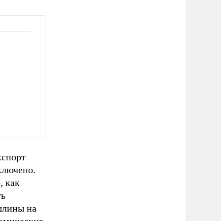
кспорт
ключено.
, как
ть
шлины на