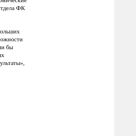
номические
отдела ФК
больших
зможности
ли бы
ых
ультаты»,