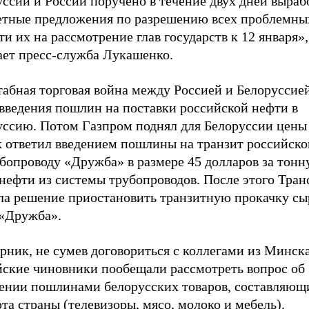
ссии и России поручено в течение двух дней выраб
етные предложения по разрешению всех проблемны
ти их на рассмотрение глав государств к 12 января»,
ает пресс-служба Лукашенко.
абная торговая война между Россией и Белоруссией
 введения пошлин на поставки российской нефти в
уссию. Потом Газпром поднял для Белоруссии цены 
 ответил введением пошлины на транзит российско
бопроводу «Дружба» в размере 45 долларов за тонн
нефти из системы трубопроводов. После этого Тран
ла решение приостановить транзитную прокачку сы
 «Дружба».
рник, не сумев договориться с коллегами из Минска
йские чиновники пообещали рассмотреть вопрос об
ении пошлинами белорусских товаров, составляющ
та страны (телевизоры, мясо, молоко и мебель).