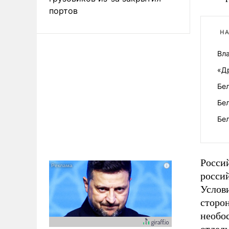
портов
НА
Вл
«Д
Бе
Бе
Бел
Россий
росси
Услови
сторон
необо