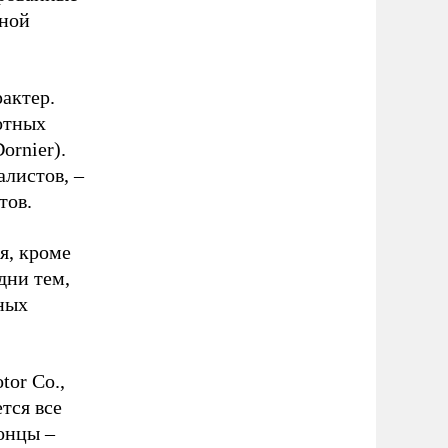
нной
актер.
отных
ornier).
алистов, –
тов.
я, кроме
дни тем,
ных
or Co.,
тся все
онцы –