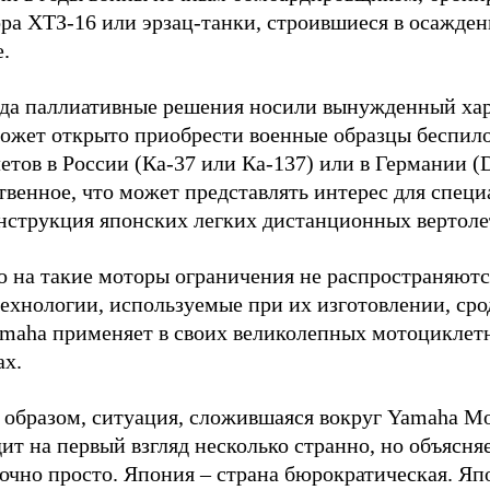
ора ХТЗ-16 или эрзац-танки, строившиеся в осажде
.
гда паллиативные решения носили вынужденный хар
ожет открыто приобрести военные образцы беспил
етов в России (Ка-37 или Ка-137) или в Германии (D
венное, что может представлять интерес для специ
онструкция японских легких дистанционных вертоле
о на такие моторы ограничения не распространяютс
технологии, используемые при их изготовлении, сро
amaha применяет в своих великолепных мотоциклет
ах.
образом, ситуация, сложившаяся вокруг Yamaha Mot
ит на первый взгляд несколько странно, но объясняе
очно просто. Япония – страна бюрократическая. Яп