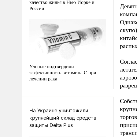
качество жилья в Нью-Йорке и
Девят
России
компа
Однак
скупо)
китай
распы
Согла
Ученые подтвердили
летате
эффективность витамина C при
аэрозо
лечении рака
разре
Собств
крупн
На Украине уничтожили
торго
крупнейший склад средств
приспо
защиты Delta Plus
транс