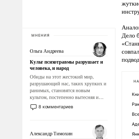
жуткие
инстр
Аналог
Дело б
МНЕНИЯ
«Стан
совпа
Ольга Андреева
подво
Культ психотравмы разрушает и
человека, и народ
Обиды на этот жестокий мир,
НА
разрушающий нас, таких хрупких и
ранимых, становятся новым
Кн
культом, постепенно вытесняя и
отменяя традиционное требование к
Ра
8 комментариев
человеку – быть мужественным и
Вс
твердым под ударами судьбы, брать
Ад
на себя ответственность, помогать
слабым, идти вперед и
Александр Тимохин
Янк
адаптироваться.