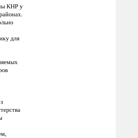
ны КНР у
районах.
ольно
о
ику для
ляемых
ров
из
терства
ы
ем,