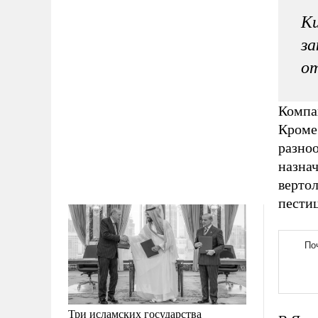
Ки
за
о
Компа
Кроме 
разно
назна
верто
пести
Три исламских государства