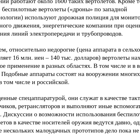
ии работают около 1600 таких вертолетов. Кроме т
е беспилотные вертолеты («дроны» по западной
нологии) используют дорожная полиция для монит
ного движения, энергетические компании при оцен
яния линий электропередачи и трубопроводов.
м, относительно недорогие (цена аппарата в сельх
ляет 16 млн. иен – 140 тыс. долларов) вертолеты на
е применение в разных областях. В том числе и в 
. Подобные аппараты состоят на вооружении многи
в том числе и российской.
енные спецаппаратурой, они служат в качестве так
дчиков, ретрансляторов и выполняют иные вспомога
и. Дискуссии о возможности использования беспил
етов в качестве носителей оружия ведутся давно, о
е нескольких малоудачных прототипов дело пока не