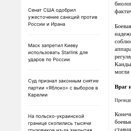
биоло
Сенат США одобрил
фактич
ужесточение санкций против
России и Ирана
Боевая
надеж
соблю
Маск запретил Киеву
аппара
использовать Starlink для
регул
ударов по России
Каиды
могли
Суд признал законным снятие
Враг 
партии «Яблоко» с выборов в
Карелии
Президе
Конеч
На польско-украинской
боевы
границе скопились тысячи
ставш
грузовиков из-за закрытия