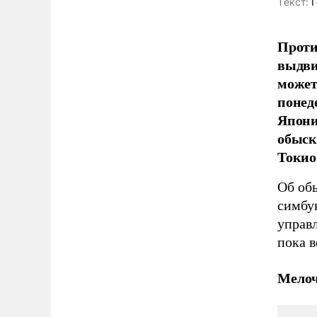
Tекст:
Г
Проти
выдви
может
понед
Япони
обыск
Токио
Об об
симбу
управ
пока 
Мелоч