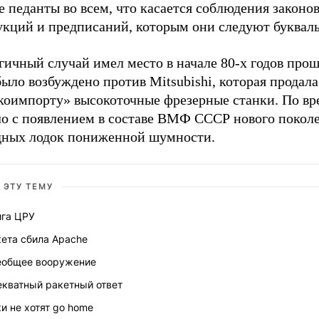
 педанты во всем, что касается соблюдения законов
укций и предписаний, которым они следуют букваль
ичный случай имел место в начале 80-х годов прош
ыло возбуждено против Mitsubishi, которая продала
коимпорту» высокоточные фрезерные станки. По вр
ло с появлением в составе ВМФ СССР нового покол
дных лодок пониженной шумности.
 ЭТУ ТЕМУ
ига ЦРУ
кета сбила Apache
еобщее вооружение
екватный ракетный ответ
и не хотят go home