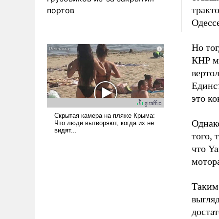
тракт
портов
Одессе
Но то
КНР м
вертол
Единст
это к
Однак
того, 
что Y
мотор
Таким 
выгляд
достат