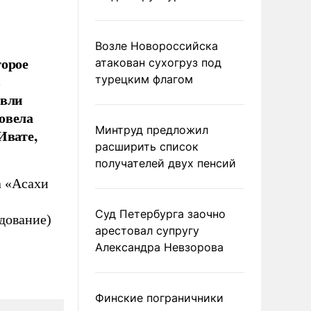
Возле Новороссийска
торое
атакован сухогруз под
в
турецким флагом
овли
овела
Минтруд предложил
Ивате,
расширить список
получателей двух пенсий
а «Асахи
Суд Петербурга заочно
дование)
арестовал супругу
Александра Невзорова
Финские пограничники