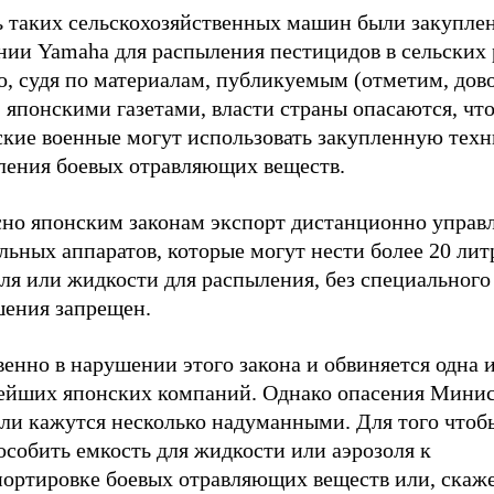
ь таких сельскохозяйственных машин были закупле
нии Yamaha для распыления пестицидов в сельских 
о, судя по материалам, публикуемым (отметим, дов
 японскими газетами, власти страны опасаются, чт
ские военные могут использовать закупленную техн
ления боевых отравляющих веществ.
сно японским законам экспорт дистанционно управ
льных аппаратов, которые могут нести более 20 лит
ля или жидкости для распыления, без специального
шения запрещен.
енно в нарушении этого закона и обвиняется одна 
ейших японских компаний. Однако опасения Минис
вли кажутся несколько надуманными. Для того чтоб
собить емкость для жидкости или аэрозоля к
портировке боевых отравляющих веществ или, скаж