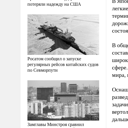
В Япон
потеряли надежду на США
легки
терми
дорож
состо
В обще
состав
Росатом сообщил о запуске
широко
регулярных рейсов китайских судов
сфере
по Севморпути
мира, 
Оснащ
разве
задач
вертол
дальш
Замглавы Минстроя сравнил