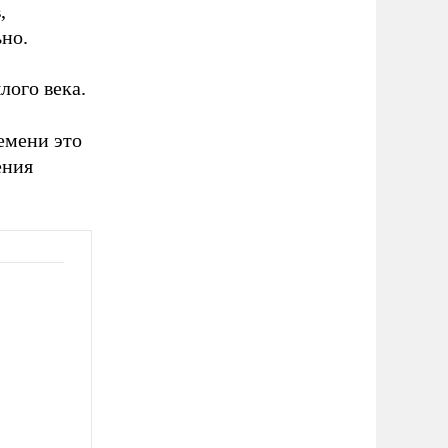
,
но.
лого века.
емени это
ения