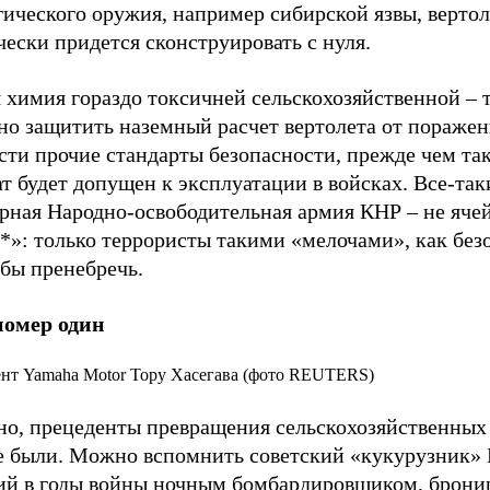
гического оружия, например сибирской язвы, верто
ески придется сконструировать с нуля.
 химия гораздо токсичней сельскохозяйственной – 
но защитить наземный расчет вертолета от поражен
сти прочие стандарты безопасности, прежде чем та
т будет допущен к эксплуатации в войсках. Все-так
ярная Народно-освободительная армия КНР – не яче
*»: только террористы такими «мелочами», как без
 бы пренебречь.
номер один
нт Yamaha Motor Тору Хасегава (фото REUTERS)
но, прецеденты превращения сельскохозяйственных
е были. Можно вспомнить советский «кукурузник» 
ий в годы войны ночным бомбардировщиком, брони