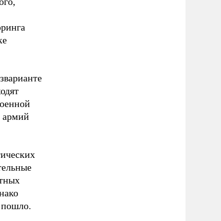
ого,
оринга
ке
озварианте
ходят
военной
х армий
тических
тельные
отных
днако
 пошло.