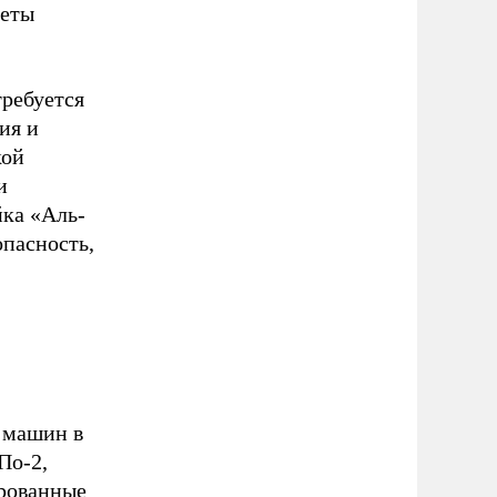
леты
требуется
ия и
кой
и
йка «Аль-
опасность,
 машин в
По-2,
рованные